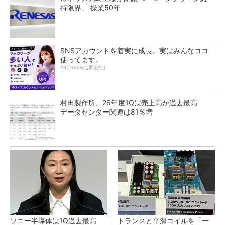
持限界」 操業50年
SNSアカウントを着実に成長。実はみんなココ
使ってます。
PR(Dreaw合同会社)
村田製作所、26年度1Qは売上高が過去最高
データセンター関連は81％増
ソニー半導体は1Q過去最高
トランスと平滑コイルを「一