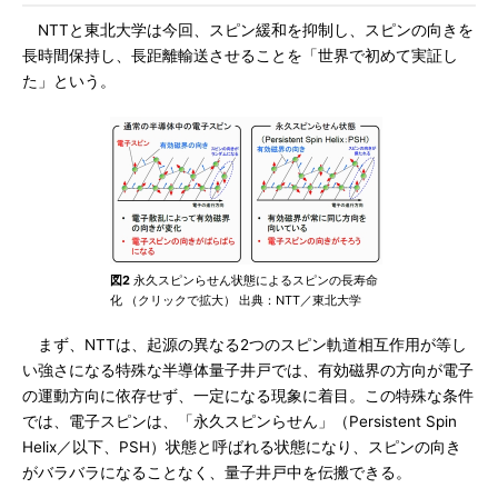
NTTと東北大学は今回、スピン緩和を抑制し、スピンの向きを
長時間保持し、長距離輸送させることを「世界で初めて実証し
た」という。
図2
永久スピンらせん状態によるスピンの長寿命
化 （クリックで拡大） 出典：NTT／東北大学
まず、NTTは、起源の異なる2つのスピン軌道相互作用が等し
い強さになる特殊な半導体量子井戸では、有効磁界の方向が電子
の運動方向に依存せず、一定になる現象に着目。この特殊な条件
では、電子スピンは、「永久スピンらせん」（Persistent Spin
Helix／以下、PSH）状態と呼ばれる状態になり、スピンの向き
がバラバラになることなく、量子井戸中を伝搬できる。