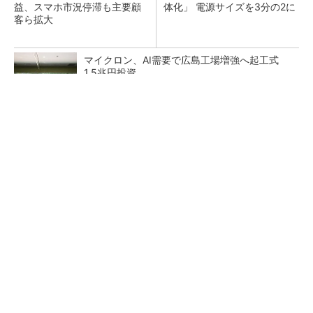
益、スマホ市況停滞も主要顧
体化」 電源サイズを3分の2に
客ら拡大
マイクロン、AI需要で広島工場増強へ起工式
1.5兆円投資
He・ナフサ・レジスト逼迫の続報――半導体工
場停止が回避できている理由
中国最大のDRAMメーカーCXMTがIPOへ 増
産とHBM開発で存在感