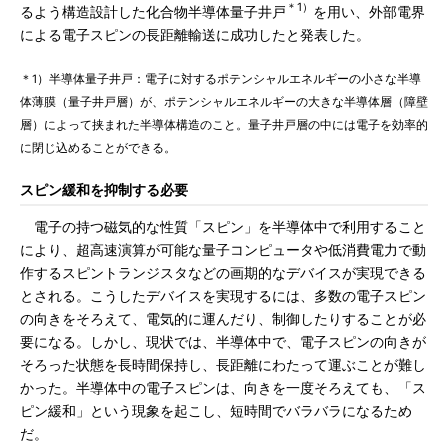
＊1）
るよう構造設計した化合物半導体量子井戸
を用い、外部電界
による電子スピンの長距離輸送に成功したと発表した。
＊1）半導体量子井戸：電子に対するポテンシャルエネルギーの小さな半導
体薄膜（量子井戸層）が、ポテンシャルエネルギーの大きな半導体層（障壁
層）によって挟まれた半導体構造のこと。量子井戸層の中には電子を効率的
に閉じ込めることができる。
スピン緩和を抑制する必要
電子の持つ磁気的な性質「スピン」を半導体中で利用すること
により、超高速演算が可能な量子コンピュータや低消費電力で動
作するスピントランジスタなどの画期的なデバイスが実現できる
とされる。こうしたデバイスを実現するには、多数の電子スピン
の向きをそろえて、電気的に運んだり、制御したりすることが必
要になる。しかし、現状では、半導体中で、電子スピンの向きが
そろった状態を長時間保持し、長距離にわたって運ぶことが難し
かった。半導体中の電子スピンは、向きを一度そろえても、「ス
ピン緩和」という現象を起こし、短時間でバラバラになるため
だ。