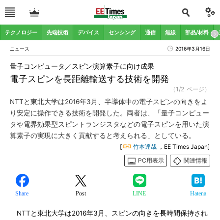
テクノロジー
先端技術
デバイス
センシング
通信
無線
部品/材料
ニュース
2016年3月16日
量子コンピュータ／スピン演算素子に向け成果
電子スピンを長距離輸送する技術を開発
（1/2 ページ）
NTTと東北大学は2016年3月、半導体中の電子スピンの向きをよ
り安定に操作できる技術を開発した。両者は、「量子コンピュー
タや電界効果型スピントランジスタなどの電子スピンを用いた演
算素子の実現に大きく貢献すると考えられる」としている。
[
竹本達哉
，EE Times Japan]
PC用表示
関連情報
Share
Post
LINE
Hatena
NTTと東北大学は2016年3月、スピンの向きを長時間保持され