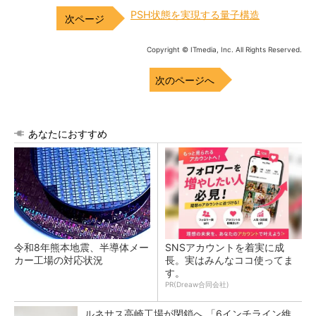
PSH状態を実現する量子構造
Copyright © ITmedia, Inc. All Rights Reserved.
次のページへ
あなたにおすすめ
令和8年熊本地震、半導体メー
SNSアカウントを着実に成
カー工場の対応状況
長。実はみんなココ使ってま
す。
PR(Dreaw合同会社)
ルネサス高崎工場が閉鎖へ 「6インチライン維