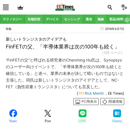
テクノロジー
先端技術
デバイス
センシング
通信
無線
部品/材料
特集
2016年4月7日
新しいトランジスタのアイデアも
FinFETの父、「半導体業界は次の100年も続く」
（1/3 ページ）
“FinFETの父”と呼ばれる研究者のChenming Hu氏は、Synopsys
のユーザー向けイベントで、「半導体業界が次の100年も続くと
確信している」と述べ、業界の未来が決して暗いものではないと
主張した。同氏は新しいトランジスタのアイデアとして、NC-
FET（負性容量トランジスタ）についても言及した。
[
Rick Merritt
，EE Times]
PC用表示
関連情報
Share
Post
LINE
Hatena