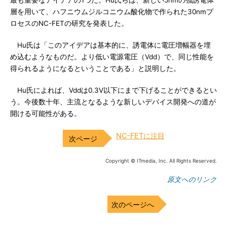
最も重要なアイデアの1つだ。Hu氏らは、新しい5nmの強誘電体
層を用いて、ハフニウムジルコニウム酸化物で作られた30nmプ
ロセスのNC-FETの研究を発表した。
Hu氏は「このアイデアは基本的に、誘電体に電圧増幅器を埋
め込むようなものだ。より低い電源電圧（Vdd）で、同じ性能を
得られるようになるということである」と説明した。
Hu氏によれば、Vddは0.3V以下にまで下げることができるとい
う。今後数十年、主流となるような新しいデバイス開発への道が
開ける可能性がある。
NC-FETに注目
Copyright © ITmedia, Inc. All Rights Reserved.
原文へのリンク
次のページへ