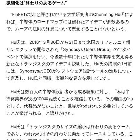
微細化は“終わりのあるゲーム”
“FinFETの父”と評されている大学研究者のChenming Hu氏によ
れば、半導体のロードマップには優れたアイデアが多数あるの
で、ムーアの法則の終息について懸念することはないという。
Hu氏は、2016年3月30日から31日まで米国カリフォルニア州
サンタクララで開催された「Synopsys Users Group」の年次イ
ベントで講演を行い、今後数十年にわたり半導体業界を支え得る
新たなトランジスタのアイデアを説明した。Hu氏の講演の1日前
には、SynopsysのCEOがソフトウェア設計ツールの進歩につい
て言及し、Hu氏と同様、楽観的な見方を示していた。
Hu氏は数百人の半導体設計者から成る聴衆に対し、「私は半
導体業界が次の100年も続くことを確信している。その理由の1つ
として、代替品がないことと、世界がわれわれを必要としている
ことが挙げられる」と語りかけた。
Hu氏は「トランジスタのサイズの縮小は終わりのあるゲーム
であり、われわれはその終わりに向かってレースをしている。こ