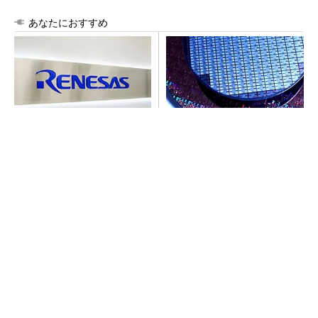
あなたにおすすめ
ルネサス高崎工場が閉鎖へ
令和8年熊本地震、半導体メー
「6インチライン維持限界」
カー工場の対応状況
操業50年
SNSアカウントを着実に成長。実はみんなココ
使ってます。
PR(Dreaw合同会社)
SNSアカウントを着実に成長。実はみんなココ
使ってます。
PR(Dreaw合同会社)