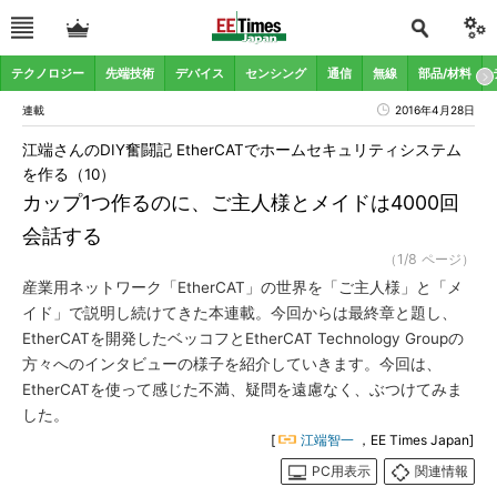
テクノロジー
先端技術
デバイス
センシング
通信
無線
部品/材料
連載
2016年4月28日
江端さんのDIY奮闘記 EtherCATでホームセキュリティシステム
を作る（10）
カップ1つ作るのに、ご主人様とメイドは4000回
会話する
（1/8 ページ）
産業用ネットワーク「EtherCAT」の世界を「ご主人様」と「メ
イド」で説明し続けてきた本連載。今回からは最終章と題し、
EtherCATを開発したベッコフとEtherCAT Technology Groupの
方々へのインタビューの様子を紹介していきます。今回は、
EtherCATを使って感じた不満、疑問を遠慮なく、ぶつけてみま
した。
[
江端智一
，EE Times Japan]
PC用表示
関連情報