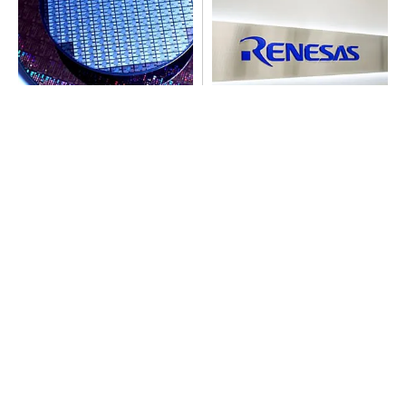
令和8年熊本地震、半導体メー
ルネサス高崎工場が閉鎖へ
カー工場の対応状況
「6インチライン維持限界」
操業50年
SNSアカウントを着実に成長。実はみんなココ
使ってます。
PR(Dreaw合同会社)
SNSアカウントを着実に成長。実はみんなココ
使ってます。
PR(Dreaw合同会社)
村田製作所、26年度1Qは売上高が過去最高