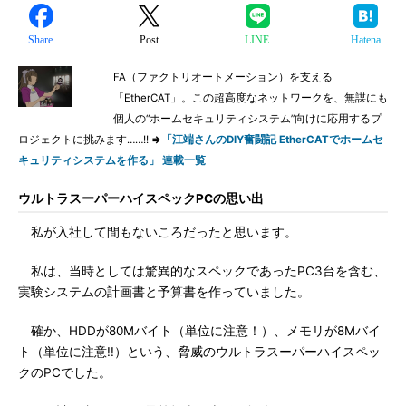
Share
Post
LINE
Hatena
FA（ファクトリオートメーション）を支える
「EtherCAT」。この超高度なネットワークを、無謀にも
個人の“ホームセキュリティシステム”向けに応用するプ
ロジェクトに挑みます……!!
⇒
「江端さんのDIY奮闘記 EtherCATでホームセ
キュリティシステムを作る」 連載一覧
ウルトラスーパーハイスペックPCの思い出
私が入社して間もないころだったと思います。
私は、当時としては驚異的なスペックであったPC3台を含む、
実験システムの計画書と予算書を作っていました。
確か、HDDが80Mバイト（単位に注意！）、メモリが8Mバイ
ト（単位に注意!!）という、脅威のウルトラスーパーハイスペッ
クのPCでした。