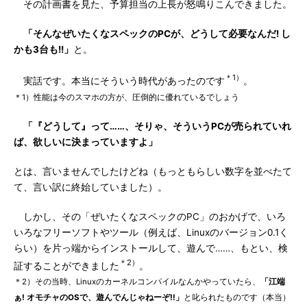
その計画書を見た、予算担当の上長が怒鳴りこんできました。
「そんなぜいたくなスペックのPCが、どうして必要なんだ! し
かも3台も!!」
と。
＊1）
実話です。本当にそういう時代があったのです
。
＊1）性能は今のスマホの方が、圧倒的に優れているでしょう
「『どうして』って……、そりゃ、そういうPCが売られていれ
ば、欲しいに決まっていますよ」
とは、言いませんでしたけどね（もっともらしい数字を並べたて
て、言い訳に終始していました）。
しかし、その「ぜいたくなスペックのPC」のおかげで、いろ
いろなフリーソフトやツール（例えば、Linuxのバージョン0.1く
らい）を片っ端からインストールして、遊んで……、もとい、検
＊2）
証することができました
。
＊2）その当時、Linuxのカーネルコンパイルなんかやっていたら、
「江端
ぁ! オモチャのOSで、遊んでんじゃねーぞ!!」
と叱られたものです（本当）