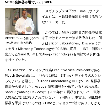
MEMS発振器市場でシェア90％
メガチップス傘下のSiTime（サイタ
イム）は、MEMS発振器を手掛ける数少
ないメーカーだ。
かつては、MEMS発振器の開発や研究
を手掛けるメーカーは複数存在した。例
MEMSウエハーを抱えるSiTi
meのPiyush Sevalia氏
えばSilicon Laboratories、Discera（デ
ィセラ：Microchip Technologyが2013年に買収）、IDT、新興企
業だったSand 9、そしてAvago Technologiesも内部で研究開発
を行っていた。
SiTimeのマーケティング担当Executive Vice Presidentである
Piyush Sevalia氏は、「だが現在は、SiTimeとディセラのみとい
ってよい」と語る。「Silicon LaboratoriesとIDTはMEMS発振器
市場から撤退した。Avagoも研究開発をやめていると思われる。
Sand 9はAnalog Devicesに（2015年に）買収されていて、実際
の製品は市場に投入されていない」（同氏）。事実上、MEMS発
振器を手掛けているのはSiTimeとディセラの2社であり、しかも