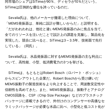
同市場のシェアはSiTimeが90％、ディセラが10％だという。
SiTimeは圧倒的な優位を誇っているのだ。
Sevalia氏は、他のメーカーが撤退した理由について、
「MEMS発振器は、単純に設計が難しいからだ」と説明する。
「だがわれわれは、他社と違いMEMS発振器のみに焦点を当て、
全てのリソースを注いだことで設計上の課題を克服し、製品化を
実現した。競合に比べると、SiTimeは3～3.5年、技術面で先行
している」（同氏）。
Sevalia氏は、水晶発振器に対するMEMS発振器の主な利点に
ついて、高性能、小型、低消費電力の3つを挙げる。
SiTimeは、もともとはRobert Bosch（ロバート・ボッシュ）
からスピンアウトした企業だ。Robert Boschから受け継いだ
MEMS振動子の製造技術をより向上することで、周波数安定性や
信頼性を高めてきた。また、MEMS発振器は、振動子とアナログ
CMOS回路を、CSP（Chip Size Package）などのプラスチック
パッケージに搭載できるので、外付けのコンデンサーや高価なセ
ラミックパッケージが必要な水晶に比べ、小型化と低コスト化が