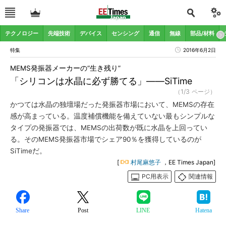
テクノロジー
先端技術
デバイス
センシング
通信
無線
部品/材料
特集
2016年6月2日
MEMS発振器メーカーの“生き残り”
「シリコンは水晶に必ず勝てる」――SiTime
（1/3 ページ）
かつては水晶の独壇場だった発振器市場において、MEMSの存在
感が高まっている。温度補償機能を備えていない最もシンプルな
タイプの発振器では、MEMSの出荷数が既に水晶を上回ってい
る。そのMEMS発振器市場でシェア90％を獲得しているのが
SiTimeだ。
[
村尾麻悠子
，EE Times Japan]
PC用表示
関連情報
Share
Post
LINE
Hatena