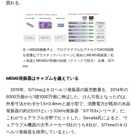
図れる。
左＝MEMS振動子と、プログラマブルなアナログCMOS回路
を安価なプラスチックパッケージに収めたMEMS発振器／右
＝水晶とMEMSの性能の比較（クリックで拡大） 出典：SiTi
me
MEMS発振器はキャズムを越えている
2015年、SiTimeはキロヘルツ発振器の販売数量を、2014年の
6000万個から1億1000万個に伸ばした。けん引役となったのは、
外形寸法がわずか1.5×0.8mmと超小型で、消費電力が既存の水晶
発振器の約2分の1という32kHz発振器「SiT153xシリーズ」だ。
これがウェアラブル分野でヒットした。Sevalia氏によると、ウ
ェアラブル機器の大手メーカー5社のうち4社が、SiTimeのキロ
ヘルツ発振器を採用しているという。