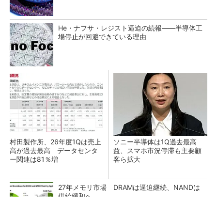
He・ナフサ・レジスト逼迫の続報――半導体工
場停止が回避できている理由
村田製作所、26年度1Qは売上
ソニー半導体は1Q過去最高
高が過去最高 データセンタ
益、スマホ市況停滞も主要顧
ー関連は81％増
客ら拡大
27年メモリ市場 DRAMは逼迫継続、NANDは
供給緩和へ