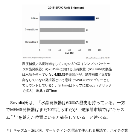
温度補償／温度制御をしていないSPXO（シンプルパッケー
ジ水晶発振器）の2015年における出荷数量（※SiTimeの製品
は水晶を使っていないMEMS発振器だが、温度補償／温度制
御をしていない発振器という意味でSPXOのカテゴリーとし
てカウントしている）。SiTimeはトップに立った（クリック
で拡大） 出典：SiTime
Sevalia氏は、「水晶発振器は60年の歴史を持っている。一方
でMEMS発振器はまだ10年足らずだが、発振器市場では“キャズ
＊）
ム
”を越えた位置にいると確信している」と述べる。
＊）キャズム＝深い溝。マーケティング理論で使われる用語で、ハイテク業