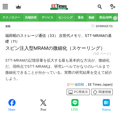
テクノロジー
先端技術
デバイス
センシング
通信
無線
部品/材料
連載
2016年6月7日
福田昭のストレージ通信（33） 次世代メモリ、STT-MRAMの基
礎（11）
スピン注入型MRAMの微細化（スケーリング）
（1/2 ページ）
STT-MRAMの記憶容量を拡大する最も基本的な方法が、微細化
だ。現時点でSTT-MRAMは、研究レベルでかなりのレベルまで
微細化できることが分かっている。実際の研究結果を交えて紹介
しよう。
[
福田昭
，EE Times Japan]
PC用表示
関連情報
Share
Post
LINE
Hatena