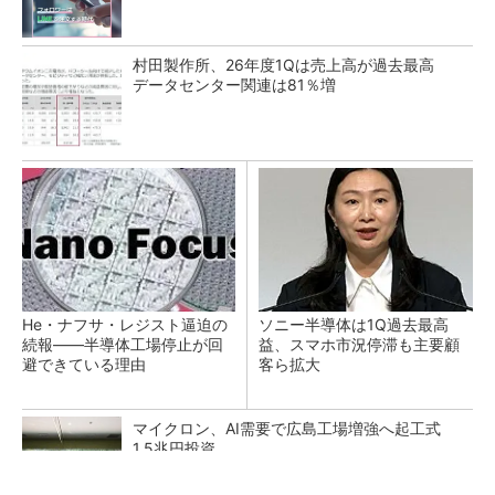
村田製作所、26年度1Qは売上高が過去最高
データセンター関連は81％増
He・ナフサ・レジスト逼迫の
ソニー半導体は1Q過去最高
続報――半導体工場停止が回
益、スマホ市況停滞も主要顧
避できている理由
客ら拡大
マイクロン、AI需要で広島工場増強へ起工式
1.5兆円投資