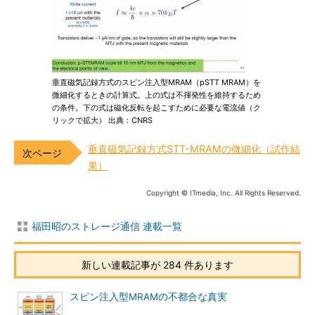
垂直磁気記録方式のスピン注入型MRAM（pSTT MRAM）を
微細化するときの計算式。上の式は不揮発性を維持するため
の条件。下の式は磁化反転を起こすために必要な電流値（ク
リックで拡大） 出典：CNRS
垂直磁気記録方式STT-MRAMの微細化（試作結
果）
Copyright © ITmedia, Inc. All Rights Reserved.
福田昭のストレージ通信 連載一覧
新しい連載記事が 284 件あります
スピン注入型MRAMの不都合な真実