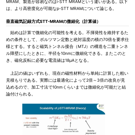
MRAM、製造が容易なのはi-STT MRAMという違いがある。以下
は、より高密度化が可能なp-STT MRAMについて論じる。
垂直磁気記録方式STT-MRAMの微細化（計算値）
始めは計算で微細化の可能性を考える。不揮発性を維持するた
めの条件として、ボルツマン定数と絶対温度の積の70倍を要求仕
様とする。すると磁気トンネル接合（MTJ）の構造を二重トンネ
ル障壁にしたときに、半径を10nmに微細化できる。またこのと
き、磁化反転に必要な電流値は18μAとなる。
上記の値はいずれも、現在の磁性材料から単純に計算した粗い
見積もりである。実際には最適化によって2倍～3倍の改良が見
込めるので、加工寸法で10nmくらいまでは微細化が可能だと結
論付けられる。