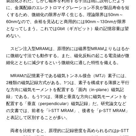
製品化された。しかし磁界を利用する手法は既に説明したよう
に、金属配線のエレクトロマイグレーション不良が製品寿命を短
くするため、微細化の限界が早く生じる。理論限界は50nm～
60nmなので、余裕を見込むと商用的には90nm～130nmが限界
となってしまう。これではGbit（ギガビット）級の記憶容量は望
めない。
スピン注入型MRAMは、原理的には磁界型MRAMよりもはるか
に微細な寸法でも動作する。また、磁化反転の起こる電流値が微
細化とともに減少するという微細化に適した特性を備える。
MRAMの記憶素子である磁気トンネル接合（MTJ）素子には、
2種類の磁気記録方式がある。1つは、素子を構成する薄膜と平行
な方向に磁気モーメントを配置する「面内（in-plane）磁気記
録」である。もう1つは、薄膜と垂直な方向に磁気モーメントを
配置する「垂直（perpendicular）磁気記録」だ。研究論文など
の文書では、前者を「i-STT MRAM」、後者を「p-STT MRAM」
と表記して区別することが多い。
両者を比較すると、原理的に記録密度を高められるのはp-STT