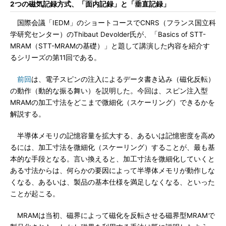
2つの磁気記録方式、「面内記録」と「垂直記録」
国際会議「IEDM」のショートコースでCNRS（フランス国立科
学研究センター）のThibaut Devolder氏が、「Basics of STT-
MRAM（STT-MRAMの基礎）」と題して講演した内容を紹介す
るシリーズの第11回である。
前回
は、電子スピンの注入によるデータ書き込み（磁化反転）
の動作（動的な振る舞い）を説明した。今回は、スピン注入型
MRAMの加工寸法をどこまで微細化（スケーリング）できるかを
解説する。
半導体メモリの記憶容量を拡大する、あるいは記憶密度を高め
るには、加工寸法を微細化（スケーリング）することが、最も基
本的な手段となる。言い換えると、加工寸法を微細化していくと
ある寸法からは、何らかの要因によって半導体メモリが動作しな
くなる、あるいは、製品の基本仕様を満足しなくなる、といった
ことが起こる。
MRAMは当初、磁界によって磁化を反転させる磁界型MRAMで