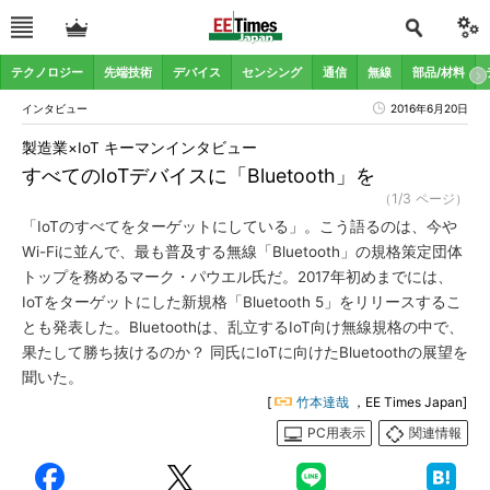
テクノロジー
先端技術
デバイス
センシング
通信
無線
部品/材料
インタビュー
2016年6月20日
製造業×IoT キーマンインタビュー
すべてのIoTデバイスに「Bluetooth」を
（1/3 ページ）
「IoTのすべてをターゲットにしている」。こう語るのは、今や
Wi-Fiに並んで、最も普及する無線「Bluetooth」の規格策定団体
トップを務めるマーク・パウエル氏だ。2017年初めまでには、
IoTをターゲットにした新規格「Bluetooth 5」をリリースするこ
とも発表した。Bluetoothは、乱立するIoT向け無線規格の中で、
果たして勝ち抜けるのか？ 同氏にIoTに向けたBluetoothの展望を
聞いた。
[
竹本達哉
，EE Times Japan]
PC用表示
関連情報