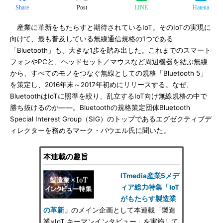
Share
Post
LINE
Hatena
産業に革新をもたらすと期待されているIoT。そのIoTの実現に
向けて、最も普及している無線通信規格の1つである
「Bluetooth」も、大きな1歩を踏み出した。これまでのスマート
フォンやPCと、ヘッドセット／マウスなど周辺機器を結ぶ無線
から、すべてのモノをつなぐ無線としての規格「Bluetooth 5」
を策定し、2016年末～2017年初めにリリースする。なぜ、
BluetoothはIoTに照準を絞り、乱立するIoT向け無線規格の中で
勝ち抜けるのか――。Bluetoothの規格策定団体Bluetooth
Special Interest Group（SIG）のトップであるエグゼクティブデ
ィレクターを務めるマーク・パウエル氏に聞いた。
本連載の趣旨
ITmedia産業5メデ
ィア総力特集「IoT
がもたらす製造業
の革新」
のメイン企画として本連載「製造
業×IoT キーマンインタビュー」を実施して