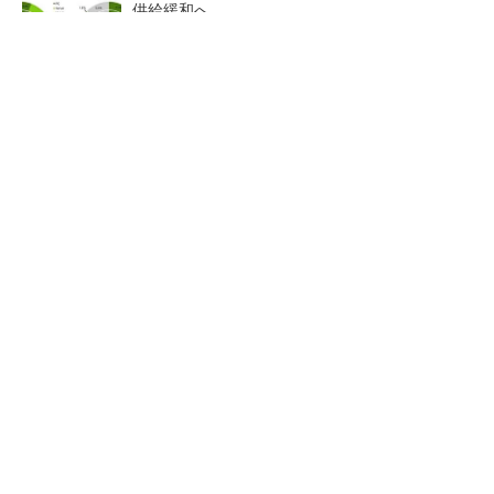
供給緩和へ
マイクロン、AI需要で広島工場増強へ起工式
1.5兆円投資
ルネサス、26年2Qは増収増益 データセンタ
ー需要強く「供給はパツパツ」
2026年は「2nm商用化元年」
画像鮮明化を1チップで実現