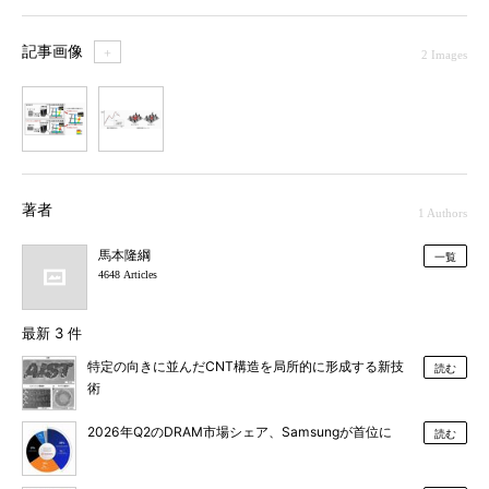
記事画像
＋
2 Images
1
2
著者
1 Authors
馬本隆綱
一覧
4648 Articles
最新 3 件
特定の向きに並んだCNT構造を局所的に形成する新技
読む
術
2026年Q2のDRAM市場シェア、Samsungが首位に
読む