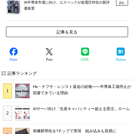
AI半導体市場に向け、エスペックが低電圧特化の新評
読む
価装置
記事を見る
Share
Post
LINE
Hatena
記事ランキング
He・ナフサ・レジスト逼迫の続報――半導体工場停止が
回避できている理由
AIサーバ向け「生産キャパシティー超える受注」ローム
画像鮮明化を1チップで実現 組み込みも容易に