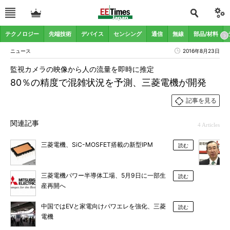
テクノロジー
先端技術
デバイス
センシング
通信
無線
部品/材料
ニュース
2016年8月23日
監視カメラの映像から人の流量を即時に推定
80％の精度で混雑状況を予測、三菱電機が開発
記事を見る
関連記事
4 Articles
三菱電機、SiC-MOSFET搭載の新型IPM
読む
三菱電機パワー半導体工場、5月9日に一部生
読む
産再開へ
中国ではEVと家電向けパワエレを強化、三菱
読む
電機