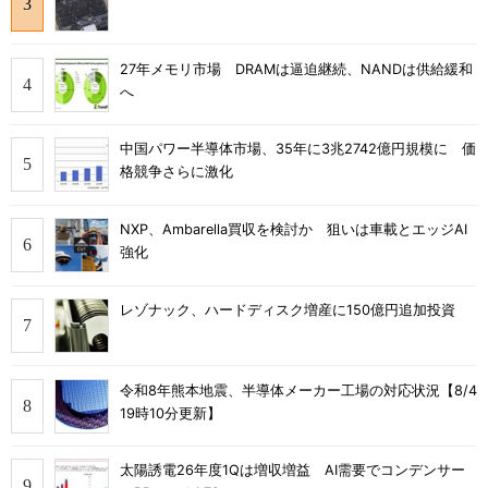
27年メモリ市場 DRAMは逼迫継続、NANDは供給緩和
へ
中国パワー半導体市場、35年に3兆2742億円規模に 価
格競争さらに激化
NXP、Ambarella買収を検討か 狙いは車載とエッジAI
強化
レゾナック、ハードディスク増産に150億円追加投資
令和8年熊本地震、半導体メーカー工場の対応状況【8/4
19時10分更新】
太陽誘電26年度1Qは増収増益 AI需要でコンデンサー