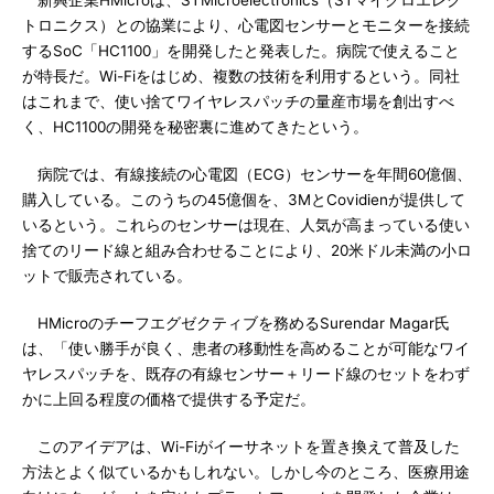
新興企業HMicroは、STMicroelectronics（STマイクロエレク
トロニクス）との協業により、心電図センサーとモニターを接続
するSoC「HC1100」を開発したと発表した。病院で使えること
が特長だ。Wi-Fiをはじめ、複数の技術を利用するという。同社
はこれまで、使い捨てワイヤレスパッチの量産市場を創出すべ
く、HC1100の開発を秘密裏に進めてきたという。
病院では、有線接続の心電図（ECG）センサーを年間60億個、
購入している。このうちの45億個を、3MとCovidienが提供して
いるという。これらのセンサーは現在、人気が高まっている使い
捨てのリード線と組み合わせることにより、20米ドル未満の小ロ
ットで販売されている。
HMicroのチーフエグゼクティブを務めるSurendar Magar氏
は、「使い勝手が良く、患者の移動性を高めることが可能なワイ
ヤレスパッチを、既存の有線センサー＋リード線のセットをわず
かに上回る程度の価格で提供する予定だ。
このアイデアは、Wi-Fiがイーサネットを置き換えて普及した
方法とよく似ているかもしれない。しかし今のところ、医療用途