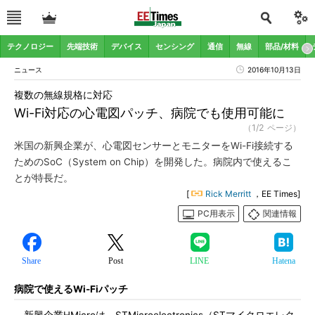
テクノロジー
先端技術
デバイス
センシング
通信
無線
部品/材料
ニュース
2016年10月13日
複数の無線規格に対応
Wi-Fi対応の心電図パッチ、病院でも使用可能に
（1/2 ページ）
米国の新興企業が、心電図センサーとモニターをWi-Fi接続する
ためのSoC（System on Chip）を開発した。病院内で使えるこ
とが特長だ。
[
Rick Merritt
，EE Times]
PC用表示
関連情報
Share
Post
LINE
Hatena
病院で使えるWi-Fiパッチ