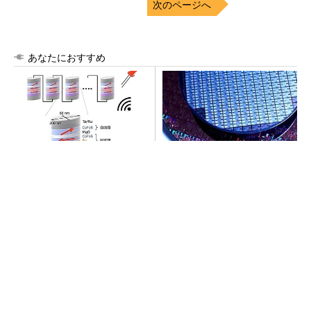
次のページへ
あなたにおすすめ
Wi-Fiの2.4GHz帯電波で発
令和8年熊本地震、半導体メー
電、東北大学らが開発
カー工場の対応状況
SNSアカウントを着実に成長。実はみんなココ
使ってます。
PR(Dreaw合同会社)
SNSアカウントを着実に成長。実はみんなココ