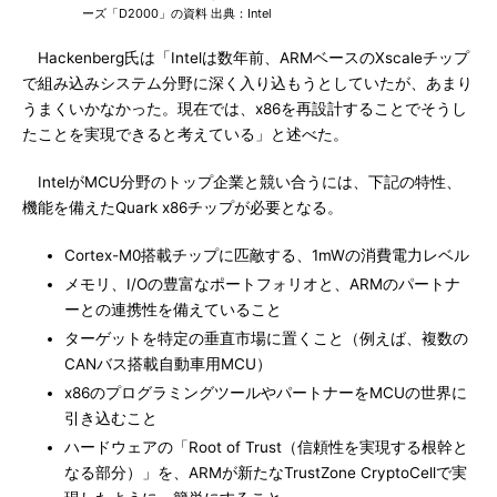
ーズ「D2000」の資料 出典：Intel
Hackenberg氏は「Intelは数年前、ARMベースのXscaleチップ
で組み込みシステム分野に深く入り込もうとしていたが、あまり
うまくいかなかった。現在では、x86を再設計することでそうし
たことを実現できると考えている」と述べた。
IntelがMCU分野のトップ企業と競い合うには、下記の特性、
機能を備えたQuark x86チップが必要となる。
Cortex-M0搭載チップに匹敵する、1mWの消費電力レベル
メモリ、I/Oの豊富なポートフォリオと、ARMのパートナ
ーとの連携性を備えていること
ターゲットを特定の垂直市場に置くこと（例えば、複数の
CANバス搭載自動車用MCU）
x86のプログラミングツールやパートナーをMCUの世界に
引き込むこと
ハードウェアの「Root of Trust（信頼性を実現する根幹と
なる部分）」を、ARMが新たなTrustZone CryptoCellで実