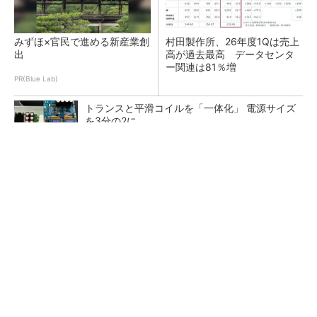
みずほ×官民で進める新産業創
村田製作所、26年度1Qは売上
出
高が過去最高 データセンタ
ー関連は81％増
PR(Blue Lab)
トランスと平滑コイルを「一体化」 電源サイズ
を3分の2に
ソニー半導体は1Q過去最高益、スマホ市況停滞
も主要顧客ら拡大
日本を資源大国へ 埋蔵量だけじゃない、南鳥
島レアアース泥の価値