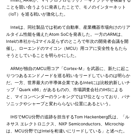
IntelとARMが、マイクロプロセッサアーキテクチャを構築する
ことを競い合うように発表したことで、モノのインターネット
（IoT）を巡る戦いが激化した。
Intelは、同社製品では初めて自動車、産業機器市場向けのリア
ルタイム性能を備えたAtom SoCを発表した。一方のARMは、
Intelの本社から2マイル足らずのところで年次の開発者会議を開
催し、ローエンドのマイコン（MCU）用コアに安全性をもたら
そうとしていることを明らかにした。
ARMが独自のMCU用コア「Cortex-M」を武器に、新たに起こ
りつつあるエンドノードを巡る戦いをリードしているのは明らか
だ。一方、世界最大の半導体企業であるIntelには比較的新しいチ
ップ「Quark x86」があるものの、市場調査会社のIHSによる
と、マイコンベンダーのランキングでは17位となっており、パナ
ソニックやシャープと変わららない位置にあるという。
IHSでMCU分野の追跡を担当するTom Hackenberg氏は、「ル
ネサス エレクトロニクス、NXP Semiconductors、Microchip
は、MCU分野ではIntelを桁違いにリードしている」と述べた。