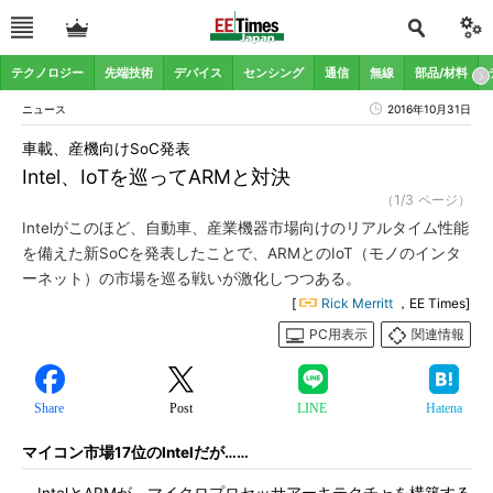
テクノロジー
先端技術
デバイス
センシング
通信
無線
部品/材料
ニュース
2016年10月31日
車載、産機向けSoC発表
Intel、IoTを巡ってARMと対決
（1/3 ページ）
Intelがこのほど、自動車、産業機器市場向けのリアルタイム性能
を備えた新SoCを発表したことで、ARMとのIoT（モノのインタ
ーネット）の市場を巡る戦いが激化しつつある。
[
Rick Merritt
，EE Times]
PC用表示
関連情報
Share
Post
LINE
Hatena
マイコン市場17位のIntelだが……