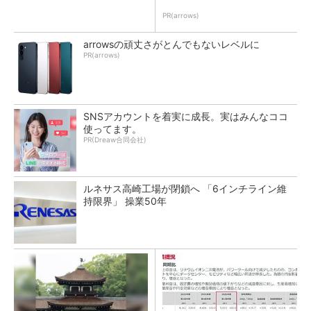
PR(arrows)
arrowsの頑丈さがとんでもないレベルに
PR(arrows)
SNSアカウントを着実に成長。実はみんなココ
使ってます。
PR(Dreaw合同会社)
ルネサス高崎工場が閉鎖へ 「6インチライン維
持限界」 操業50年