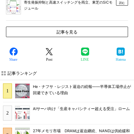
寄生発振抑制と高速スイッチングを両立、東芝のSiCモ
読む
ジュール
記事を見る
Share
Post
LINE
Hatena
記事ランキング
He・ナフサ・レジスト逼迫の続報――半導体工場停止が
回避できている理由
AIサーバ向け「生産キャパシティー超える受注」ローム
27年メモリ市場 DRAMは逼迫継続、NANDは供給緩和