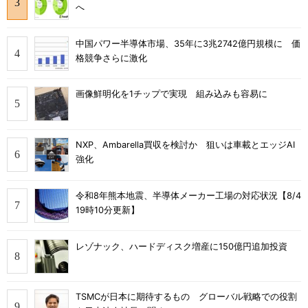
へ
中国パワー半導体市場、35年に3兆2742億円規模に 価
格競争さらに激化
画像鮮明化を1チップで実現 組み込みも容易に
NXP、Ambarella買収を検討か 狙いは車載とエッジAI
強化
令和8年熊本地震、半導体メーカー工場の対応状況【8/4
19時10分更新】
レゾナック、ハードディスク増産に150億円追加投資
TSMCが日本に期待するもの グローバル戦略での役割