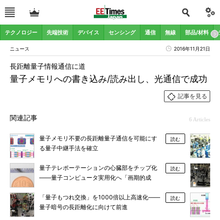
テクノロジー
先端技術
デバイス
センシング
通信
無線
部品/材料
ニュース
2016年11月21日
長距離量子情報通信に道
量子メモリへの書き込み/読み出し、光通信で成功
記事を見る
関連記事
6 Articles
量子メモリ不要の長距離量子通信を可能にす
読む
る量子中継手法を確立
量子テレポーテーションの心臓部をチップ化
読む
――量子コンピュータ実用化へ「画期的成
果」
「量子もつれ交換」を1000倍以上高速化――
読む
量子暗号の長距離化に向けて前進