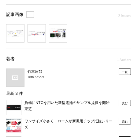
記事画像
＋
3 Images
1
2
3
著者
1 Authors
竹本達哉
一覧
1048 Articles
最新 3 件
負極にNTOを用いた新型電池のサンプル提供を開始
読む
東芝
ワンサイズ小さく ロームが新汎用チップ抵抗シリー
読む
ズ