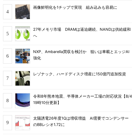
画像鮮明化を1チップで実現 組み込みも容易に
27年メモリ市場 DRAMは逼迫継続、NANDは供給緩和
へ
NXP、Ambarella買収を検討か 狙いは車載とエッジAI
強化
レゾナック、ハードディスク増産に150億円追加投資
令和8年熊本地震、半導体メーカー工場の対応状況【8/4
19時10分更新】
太陽誘電26年度1Qは増収増益 AI需要でコンデンサー
のBBレシオ1.72に