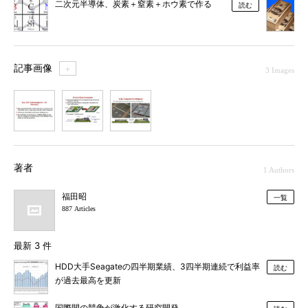
二次元半導体、炭素＋窒素＋ホウ素で作る
読む
記事画像
＋
3 Images
1
2
3
著者
1 Authors
福田昭
一覧
887 Articles
最新 3 件
HDD大手Seagateの四半期業績、3四半期連続で利益率
読む
が過去最高を更新
国際間の競争が激化する研究開発