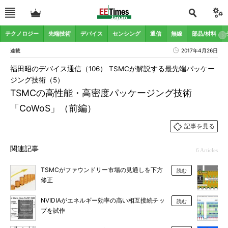
テクノロジー
先端技術
デバイス
センシング
通信
無線
部品/材料
連載
2017年4月26日
福田昭のデバイス通信（106） TSMCが解説する最先端パッケー
ジング技術（5）
TSMCの高性能・高密度パッケージング技術
「CoWoS」（前編）
記事を見る
関連記事
6 Articles
TSMCがファウンドリー市場の見通しを下方
読む
修正
NVIDIAがエネルギー効率の高い相互接続チッ
読む
プを試作