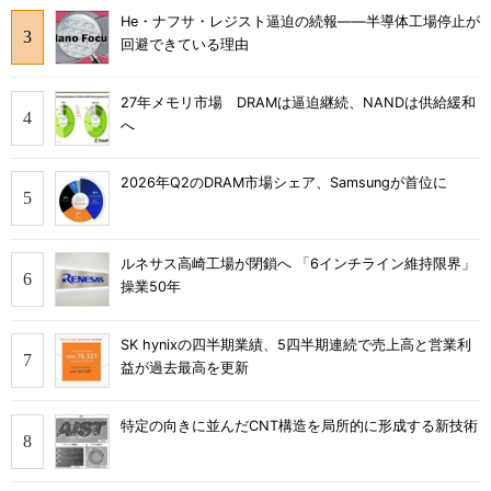
He・ナフサ・レジスト逼迫の続報――半導体工場停止が
回避できている理由
27年メモリ市場 DRAMは逼迫継続、NANDは供給緩和
へ
2026年Q2のDRAM市場シェア、Samsungが首位に
ルネサス高崎工場が閉鎖へ 「6インチライン維持限界」
操業50年
SK hynixの四半期業績、5四半期連続で売上高と営業利
益が過去最高を更新
特定の向きに並んだCNT構造を局所的に形成する新技術