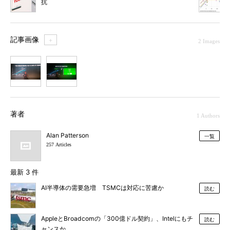
抗
記事画像
＋
2 Images
1
2
著者
1 Authors
Alan Patterson
一覧
257 Articles
最新 3 件
AI半導体の需要急増 TSMCは対応に苦慮か
読む
AppleとBroadcomの「300億ドル契約」、Intelにもチ
読む
ャンスか