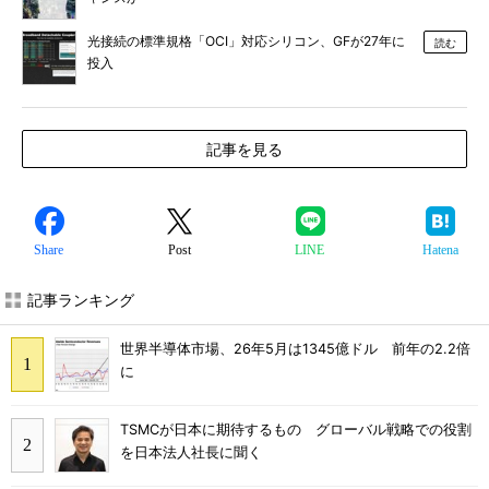
光接続の標準規格「OCI」対応シリコン、GFが27年に
読む
投入
記事を見る
Share
Post
LINE
Hatena
記事ランキング
世界半導体市場、26年5月は1345億ドル 前年の2.2倍
に
TSMCが日本に期待するもの グローバル戦略での役割
を日本法人社長に聞く