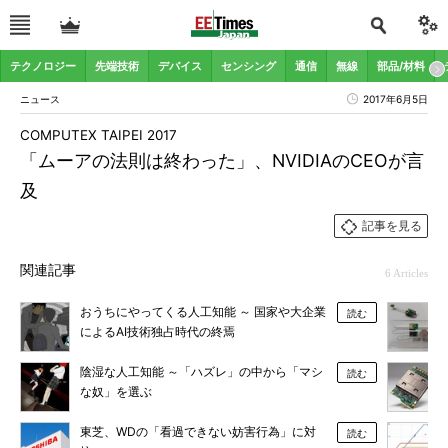
テクノロジー
先端技術
デバイス
センシング
通信
無線
部品/材料
ニュース
2017年6月5日
COMPUTEX TAIPEI 2017
「ムーアの法則は終わった」、NVIDIAのCEOが言
及
記事を見る
関連記事
6 Articles
おうちにやってくる人工知能 ～ 国家や大企業
読む
によるAI技術独占時代の終焉
陰湿な人工知能 ～「ハズレ」の中から「マシ
読む
な奴」を選ぶ
東芝、WDの「看過できない妨害行為」に対
読む