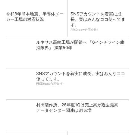
令和8年熊本地震、半導体メー
SNSアカウントを着実に成
カー工場の対応状況
長。実はみんなココ使ってま
す。
PR(Dreaw合同会社)
ルネサス高崎工場が閉鎖へ 「6インチライン維
持限界」 操業50年
SNSアカウントを着実に成長。実はみんなココ
使ってます。
PR(Dreaw合同会社)
村田製作所、26年度1Qは売上高が過去最高
データセンター関連は81％増