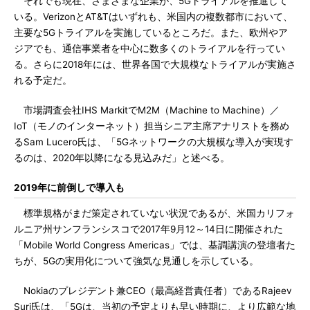
それでも現在、さまざまな企業が、5Gトライアルを推進して
いる。VerizonとAT&Tはいずれも、米国内の複数都市において、
主要な5Gトライアルを実施しているところだ。また、欧州やア
ジアでも、通信事業者を中心に数多くのトライアルを行ってい
る。さらに2018年には、世界各国で大規模なトライアルが実施さ
れる予定だ。
市場調査会社IHS MarkitでM2M（Machine to Machine）／
IoT（モノのインターネット）担当シニア主席アナリストを務め
るSam Lucero氏は、「5Gネットワークの大規模な導入が実現す
るのは、2020年以降になる見込みだ」と述べる。
2019年に前倒しで導入も
標準規格がまだ策定されていない状況であるが、米国カリフォ
ルニア州サンフランシスコで2017年9月12～14日に開催された
「Mobile World Congress Americas」では、基調講演の登壇者た
ちが、5Gの実用化について強気な見通しを示している。
Nokiaのプレジデント兼CEO（最高経営責任者）であるRajeev
Suri氏は、「5Gは、当初の予定よりも早い時期に、より広範な地