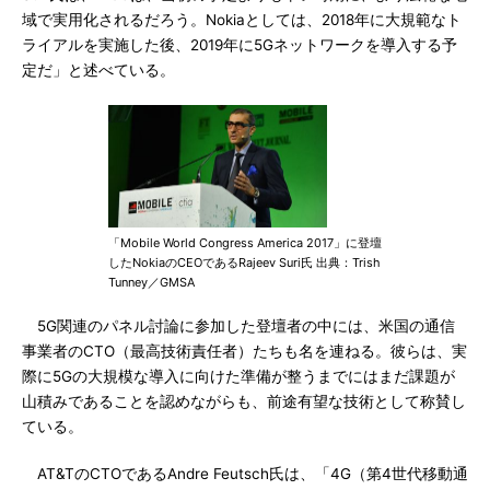
域で実用化されるだろう。Nokiaとしては、2018年に大規範なト
ライアルを実施した後、2019年に5Gネットワークを導入する予
定だ」と述べている。
「Mobile World Congress America 2017」に登壇
したNokiaのCEOであるRajeev Suri氏 出典：Trish
Tunney／GMSA
5G関連のパネル討論に参加した登壇者の中には、米国の通信
事業者のCTO（最高技術責任者）たちも名を連ねる。彼らは、実
際に5Gの大規模な導入に向けた準備が整うまでにはまだ課題が
山積みであることを認めながらも、前途有望な技術として称賛し
ている。
AT&TのCTOであるAndre Feutsch氏は、「4G（第4世代移動通