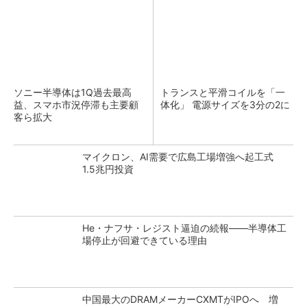
ソニー半導体は1Q過去最高
トランスと平滑コイルを「一
益、スマホ市況停滞も主要顧
体化」 電源サイズを3分の2に
客ら拡大
マイクロン、AI需要で広島工場増強へ起工式
1.5兆円投資
He・ナフサ・レジスト逼迫の続報――半導体工
場停止が回避できている理由
中国最大のDRAMメーカーCXMTがIPOへ 増