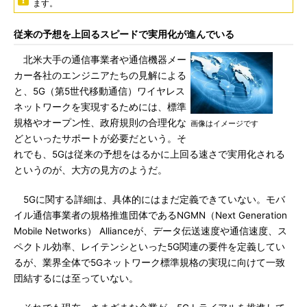
ます。
従来の予想を上回るスピードで実用化が進んでいる
北米大手の通信事業者や通信機器メー
カー各社のエンジニアたちの見解による
と、5G（第5世代移動通信）ワイヤレス
ネットワークを実現するためには、標準
規格やオープン性、政府規則の合理化な
画像はイメージです
どといったサポートが必要だという。そ
れでも、5Gは従来の予想をはるかに上回る速さで実用化される
というのが、大方の見方のようだ。
5Gに関する詳細は、具体的にはまだ定義できていない。モバ
イル通信事業者の規格推進団体であるNGMN（Next Generation
Mobile Networks） Allianceが、データ伝送速度や通信速度、ス
ペクトル効率、レイテンシといった5G関連の要件を定義してい
るが、業界全体で5Gネットワーク標準規格の実現に向けて一致
団結するには至っていない。