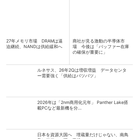
27年メモリ市場 DRAMは逼
商社が見る激動の半導体市
迫継続、NANDは供給緩和へ
場 今後は「バッファー在庫
の確保が重要に」
ルネサス、26年2Qは増収増益 データセンタ
ー需要強く「供給はパツパツ」
2026年は「2nm商用化元年」 Panther Lake搭
載PCなど最新機を分...
日本を資源大国へ 埋蔵量だけじゃない、南鳥