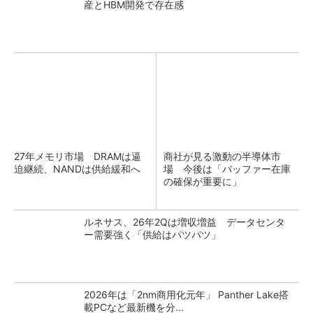
産とHBM開発で存在感
27年メモリ市場 DRAMは逼
商社が見る激動の半導体市
迫継続、NANDは供給緩和へ
場 今後は「バッファー在庫
の確保が重要に」
ルネサス、26年2Qは増収増益 データセンタ
ー需要強く「供給はパツパツ」
2026年は「2nm商用化元年」 Panther Lake搭
載PCなど最新機を分...