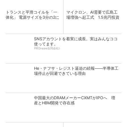
トランスと平滑コイルを「一
マイクロン、AI需要で広島工
体化」 電源サイズを3分の2に
場増強へ起工式 1.5兆円投資
SNSアカウントを着実に成長。実はみんなココ
使ってます。
PR(Dreaw合同会社)
He・ナフサ・レジスト逼迫の続報――半導体工
場停止が回避できている理由
中国最大のDRAMメーカーCXMTがIPOへ 増
産とHBM開発で存在感