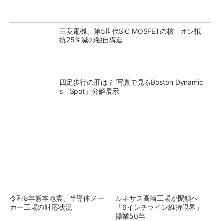
三菱電機、第5世代SiC MOSFETの核 オン抵
抗25％減の独自構造
四足歩行の肝は？ 写真で見るBoston Dynamic
s「Spot」分解展示
令和8年熊本地震、半導体メー
ルネサス高崎工場が閉鎖へ
カー工場の対応状況
「6インチライン維持限界」
操業50年