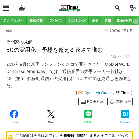
テクノロジー
先端技術
デバイス
センシング
通信
無線
部品/材料
特集
2017年10月11日
専門家の見解
5Gの実用化、予想を超える速さで進む
（1/2 ページ）
2017年9月に米国サンフランシスコで開催された「Mobiel World
Congress Americas」では、通信業界の大手メーカー各社が、
5G（第5世代移動通信）の実用化について強気な見通しを強調し
た。
[
Dylan McGrath
，EE Times]
PC用表示
関連情報
Share
Post
LINE
Hatena
この記事は会員限定です。
会員登録（無料）
すると全てご覧いただけ