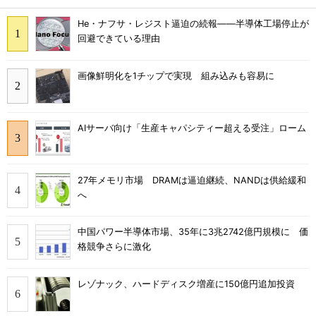
He・ナフサ・レジスト逼迫の続報――半導体工場停止が
回避できている理由
画像鮮明化を1チップで実現 組み込みも容易に
AIサーバ向け「生産キャパシティー超える受注」ローム
27年メモリ市場 DRAMは逼迫継続、NANDは供給緩和
へ
中国パワー半導体市場、35年に3兆2742億円規模に 価
格競争さらに激化
レゾナック、ハードディスク増産に150億円追加投資