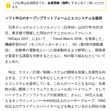
この記事は会員限定です。
会員登録（無料）
すると全てご覧いただけ
ます。
ソフト中心のオープンプラットフォームとエコシステムを提供
日本ナショナルインスツルメンツ（日本NI）は2017年10月25
日、東京都で開催した同社のテクニカルカンファレンス
「NIDays 2017」において、「Trend Watch 2018」を発表した。
機械学習やIoT（モノのインターネット）、5G（第5世代移動通
信）、自動車の電動化といった技術動向をより鮮明にし、開発者
が直面する課題を分析するとともに、NIの取り組みなどについて
まとめた。
NIは、テスト／計測／制御システムの開発を加速し生産性を向
上する、ソフトウェアを中心としたオープンプラットフォームと
エコシステムを提供している。これらのベースとなるのは、生産
性の高い開発ソフトウェアとモジュール式ハードウェア、そして
ハードウェア／ソフトウェアの拡張性だ。さらに、30万人を超
えるオンラインメンバーや450社以上のユーザーグループ、1000
社以上のアライアンスパートナーなどを抱えているのも同社の強