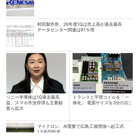
村田製作所、26年度1Qは売上高が過去最高
データセンター関連は81％増
ソニー半導体は1Q過去最高
トランスと平滑コイルを「一
益、スマホ市況停滞も主要顧
体化」 電源サイズを3分の2に
客ら拡大
マイクロン、AI需要で広島工場増強へ起工式
1.5兆円投資