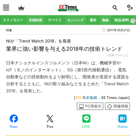
テクノロジー
先端技術
デバイス
センシング
通信
無線
部品/材料
特集
2017年10月27日
NIが「Trend Watch 2018」を発表
業界に強い影響を与える2018年の技術トレンド
（1/4 ページ）
日本ナショナルインスツルメンツ（日本NI）は、機械学習や
IoT（モノのインターネット）、5G（第5世代移動通信）、電気
自動車などの技術動向をより鮮明にし、開発者が直面する課題を
分析するとともに、NIの取り組みなどをまとめた「Trend Watch
2018」を発表した。
[
馬本隆綱
，EE Times Japan]
PC用表示
関連情報
Share
Post
LINE
Hatena