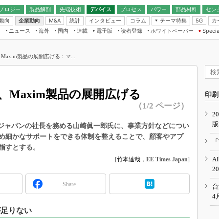
ノロジー
製品解剖
先端技術
デバイス
プロセス
パワー
部品材料
セン
動向
企業動向
統計
インタビュー
コラム
テーマ特集
カ
M&A
5G
ギー
ナログ
無線
集
ニュース
海外
国内
連載
電子版
読者登録
ホワイトペーパー
Specia
フィジカルAI
IoT・エッジコ
モリ
EXPO
Microchip情報
ストレージ通信
EE Times Japan×EDN Japan統合電
エッジAI
子版
I
SEMICON Japan
axim製品の展開広げる：マ...
デバイス通信
パワーエレクトロニクス
電子ブックレット
イコン
CEATEC
のナノフォーカス
半導体後工程
GA
EdgeTech＋
業界スコープ
Maxim製品の展開広げる
読者調査（EE Times Research）
印刷
TECHNO-FRONT
のエレ・組み込みプレイバ
（1/2 ページ）
カーボンニュートラル
2
人とくるま展
版
IoT
直前エンジニアの社会人大
マキシム・ジャパンの社長を務める山崎眞一郎氏に、事業方針などについ
め細かなサポートをできる体制を整えることで、顧客やアプ
電源設計（EDN Japan）
「
指すとする。
数字」で回してみよう
エレクトロニクス入門（EDN
A
[
竹本達哉
，
EE Times Japan
]
Japan）
ード ～Behind the
2
rd
Share
年で起こったこと、次の10年
台
こと
4
で探るアジアの新トレンド
が足りない