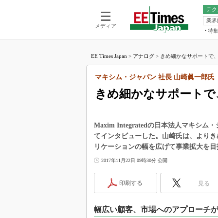
テク
業界
電池／エネル
ア
メディア
特
メ
福田昭の
LS
EE Times Japan
>
アナログ
>
きめ細かなサポートで、M
福田昭の
マ
湯之上隆
マキシム・ジャパン 社長 山崎眞一郎氏
FP
大山聡の
きめ細かなサポートで、
大原雄介
ック
リタイア
Maxim Integratedの日本法人
学漂流記
てインタビューした。山崎氏は、よりき
リケーションの幅を広げて事業拡大を目
世界を「
2017年11月22日 09時30分 公開
踊るバズワ
Buzzwo
印刷する
見る
この10
で起こる
製品分解
幅広い顧客、市場へのアプローチ