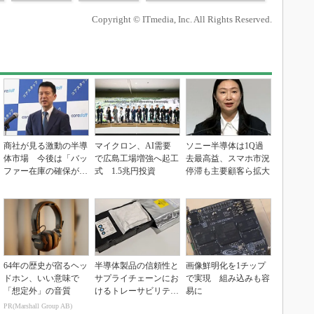
Copyright © ITmedia, Inc. All Rights Reserved.
商社が見る激動の半導
マイクロン、AI需要
ソニー半導体は1Q過
体市場 今後は「バッ
で広島工場増強へ起工
去最高益、スマホ市況
ファー在庫の確保が重
式 1.5兆円投資
停滞も主要顧客ら拡大
要に」
64年の歴史が宿るヘッ
半導体製品の信頼性と
画像鮮明化を1チップ
ドホン、いい意味で
サプライチェーンにお
で実現 組み込みも容
「想定外」の音質
けるトレーサビリティ
易に
の重要性（後編）
PR(Marshall Group AB)