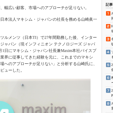
術を知る
記事
、幅広い顧客、市場へのアプローチが足りない。
エンジニア”が仕掛けた社内
念の180日
atedの日本法人マキシム・ジャパンの社長を務める山崎眞一
ションは日本を救うのか
IoT通信
ナリスト「未来展望」
ルメンツ（日本TI）で27年間勤務した後、インター
ジャパン（現インフィニオン テクノロジーズ ジャパ
愛されないエンジニア」の
行動論
月1日にマキシム・ジャパン社長兼Maxim本社バイスプ
体業界に従事してきた経験を元に、これまでのマキシ
市場へのアプローチが足りない」と分析する山崎氏に、
タビューした。