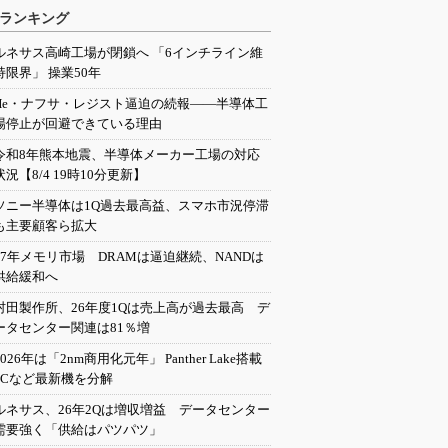
ランキング
ルネサス高崎工場が閉鎖へ 「6インチライン維
持限界」 操業50年
He・ナフサ・レジスト逼迫の続報――半導体工
場停止が回避できている理由
令和8年熊本地震、半導体メーカー工場の対応
状況【8/4 19時10分更新】
ソニー半導体は1Q過去最高益、スマホ市況停滞
も主要顧客ら拡大
27年メモリ市場 DRAMは逼迫継続、NANDは
供給緩和へ
村田製作所、26年度1Qは売上高が過去最高 デ
ータセンター関連は81％増
2026年は「2nm商用化元年」 Panther Lake搭載
PCなど最新機を分解
ルネサス、26年2Qは増収増益 データセンター
需要強く「供給はパツパツ」