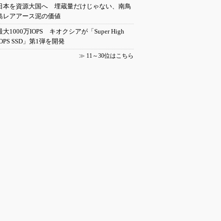
日本を資源大国へ 埋蔵量だけじゃない、南鳥
島レアアース泥の価値
最大1000万IOPS キオクシアが「Super High
IOPS SSD」第1弾を開発
≫
11～30位はこちら