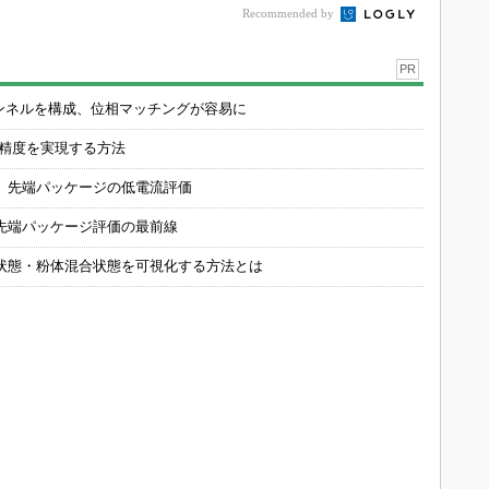
Recommended by
PR
チャンネルを構成、位相マッチングが容易に
の精度を実現する方法
 先端パッケージの低電流評価
先端パッケージ評価の最前線
状態・粉体混合状態を可視化する方法とは