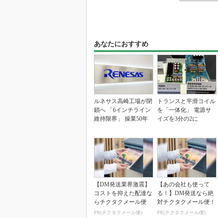
あなたにおすすめ
ルネサス高崎工場が閉
トランスと平滑コイル
鎖へ 「6インチライン
を「一体化」 電源サ
維持限界」 操業50年
イズを3分の2に
【DM発送業界激震】
【あの会社も使って
コストを抑えた配達な
る！】DM発送なら絶
らチクタクメール便
対チクタクメール便！
PR(チクタクメール便)
PR(チクタクメール便)