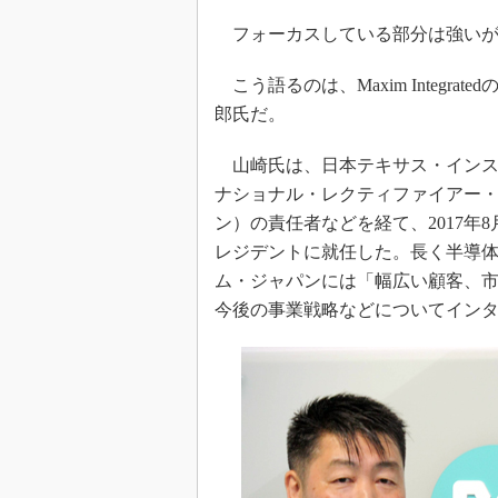
光伝送技
フォーカスしている部分は強いが
“異端児
改革、執
こう語るのは、Maxim Integr
イノベー
郎氏だ。
JASA発
IHSア
山崎氏は、日本テキサス・インスツ
ナショナル・レクティファイアー・
「英語に
ための新
ン）の責任者などを経て、2017年8
レジデントに就任した。長く半導
ム・ジャパンには「幅広い顧客、
今後の事業戦略などについてイン