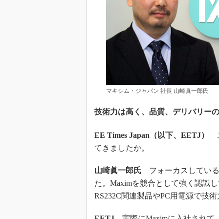
マキシム・ジャパン 社長 山崎眞一郎氏
技術力は高く、品質、デリバリー
EE Times Japan（以下、EETJ）
こ
てきましたか。
山崎眞一郎氏
フォーカスしている
た。Maximを競合として強く認識
RS232C関連製品やPC用電源で
EETJ
実際にMaximに入社され