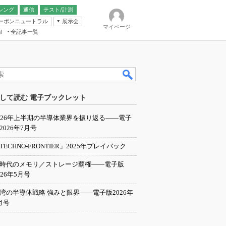
シング
通信
テスト/計測
ーボンニュートラル
展示会
マイページ
全記事一覧
l
ンピューティング
して読む 電子ブックレット
IER
026年上半期の半導体業界を振り返る――電子
2026年7月号
TECHNO-FRONTIER」2025年プレイバック
I時代のメモリ／ストレージ覇権――電子版
026年5月号
湾の半導体戦略 強みと限界――電子版2026年
月号