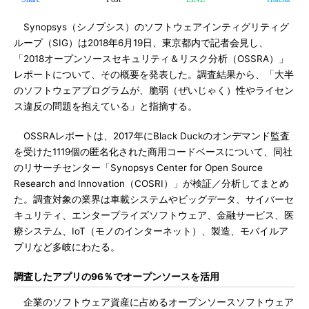
Synopsys（シノプシス）のソフトウェアインティグリティグ
ループ（SIG）は2018年6月19日、東京都内で記者会見し、
「2018オープンソースセキュリティ＆リスク分析（OSSRA）」
レポートについて、その概要を発表した。調査結果から、「大半
のソフトウェアプログラムが、脆弱（ぜいじゃく）性やライセン
ス違反の問題を抱えている」と指摘する。
OSSRAレポートは、2017年にBlack Duckのオンデマンド監査
を受けた1119個の匿名化された商用コードベースについて、同社
のリサーチセンター「Synopsys Center for Open Source
Research and Innovation（COSRI）」が検証／分析してまとめ
た。調査対象の業界は車載システムやビッグデータ、サイバーセ
キュリティ、エンタープライズソフトウェア、金融サービス、医
療システム、IoT（モノのインターネット）、製造、モバイルア
プリなど多岐にわたる。
調査したアプリの96％でオープンソースを活用
企業のソフトウェア資産に占めるオープンソースソフトウェア