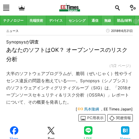
テクノロジー
先端技術
デバイス
センシング
通信
無線
部品/材料
ニュース
2018年6月21日
Synopsysが調査
あなたのソフトはOK？ オープンソースのリスク
分析
（1/2 ページ）
大半のソフトウェアプログラムが、脆弱（ぜいじゃく）性やライ
センス違反の問題を抱えている――。Synopsys（シノプシス）
のソフトウェアインティグリティグループ（SIG）は、「2018オ
ープンソースセキュリティ＆リスク分析（OSSRA）」レポート
について、その概要を発表した。
[
馬本隆綱
，EE Times Japan]
PC用表示
関連情報
Share
Post
LINE
Hatena