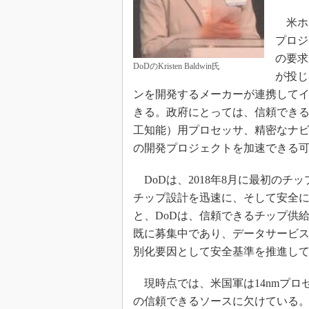
米ホワ
プロジ
の要求
DoDのKristen Baldwin氏
が投じ
ンを開発するメーカーが連携して
きる。政府にとっては、信頼できる
工知能）用プロセッサ、精密なナ
の開発プロジェクトを加速できる
DoDは、2018年8月に最初の
チップ設計を迅速に、そして安全に進
と、DoDは、信頼できるチップ供
既に募集中であり、データサービ
別化要因として安全基準を推進し
現時点では、米国軍は14nmプロセ
の信頼できるソースに欠けている