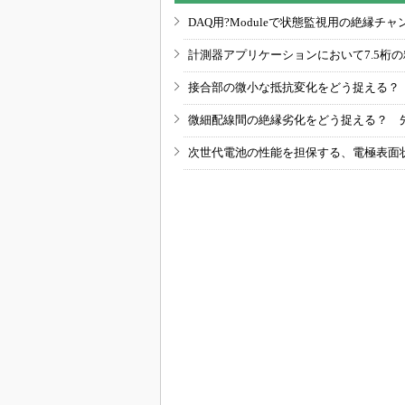
DAQ用?Moduleで状態監視用の絶縁
計測器アプリケーションにおいて7.5桁
接合部の微小な抵抗変化をどう捉える？
微細配線間の絶縁劣化をどう捉える？ 
次世代電池の性能を担保する、電極表面