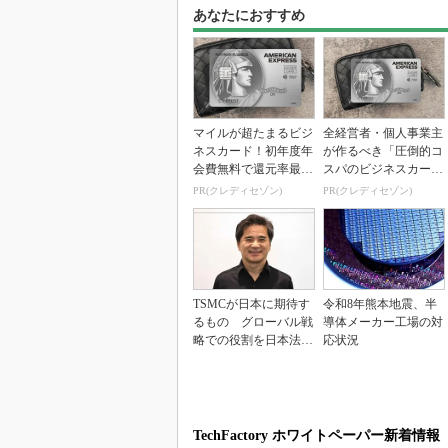
あなたにおすすめ
マイルが超たまるビジ
全経営者・個人事業主
ネスカード！初年度年
が作るべき「圧倒的コ
会費無料で還元率最大
スパのビジネスカー
1.125%
ド」
PR(クレディセゾン)
PR(クレディセゾン)
TSMCが日本に期待す
令和8年熊本地震、半
るもの グローバル戦
導体メーカー工場の対
略での役割を日本法人
応状況
社長に聞く
TechFactory ホワイトペーパー新着情報