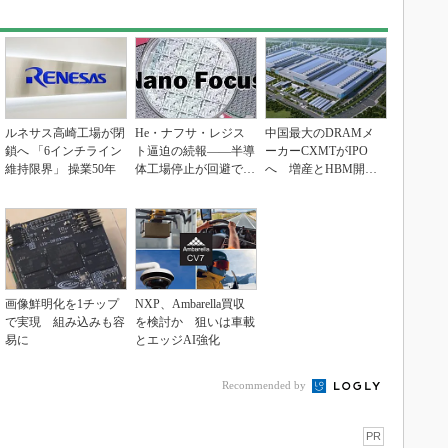
ルネサス高崎工場が閉
He・ナフサ・レジス
中国最大のDRAMメ
鎖へ 「6インチライン
ト逼迫の続報――半導
ーカーCXMTがIPO
維持限界」 操業50年
体工場停止が回避でき
へ 増産とHBM開発
ている理由
で存在感
画像鮮明化を1チップ
NXP、Ambarella買収
で実現 組み込みも容
を検討か 狙いは車載
易に
とエッジAI強化
Recommended by
PR