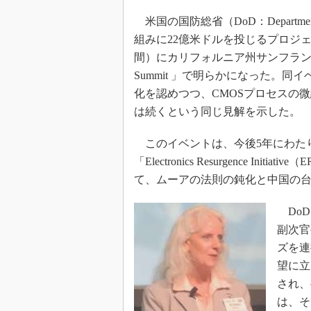
光伝送技
米国の国防総省（DoD：Departme
“異端児
改革、執
組みに22億米ドルを投じるプロジェク
間）にカリフォルニア州サンフランシスコで開催され
イノベー
Summit 」で明らかになった。
JASA発
化を認めつつ、CMOSプロセスの
IHSア
は続くという同じ見解を示した。
「英語に
ための新
このイベントは、今後5年にわたり
「Electronics Resurgence 
て、ムーアの法則の鈍化と中国の台
DoD
副次官補
ズを連
望に立
され、
は、そ