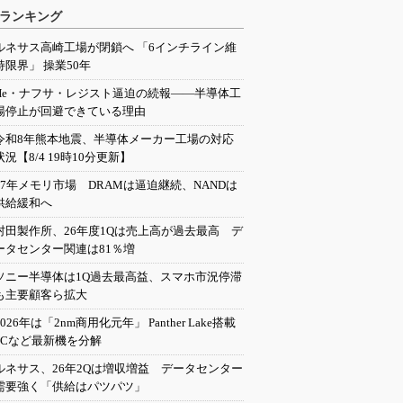
ランキング
ルネサス高崎工場が閉鎖へ 「6インチライン維
持限界」 操業50年
He・ナフサ・レジスト逼迫の続報――半導体工
場停止が回避できている理由
令和8年熊本地震、半導体メーカー工場の対応
状況【8/4 19時10分更新】
27年メモリ市場 DRAMは逼迫継続、NANDは
供給緩和へ
村田製作所、26年度1Qは売上高が過去最高 デ
ータセンター関連は81％増
ソニー半導体は1Q過去最高益、スマホ市況停滞
も主要顧客ら拡大
2026年は「2nm商用化元年」 Panther Lake搭載
PCなど最新機を分解
ルネサス、26年2Qは増収増益 データセンター
需要強く「供給はパツパツ」