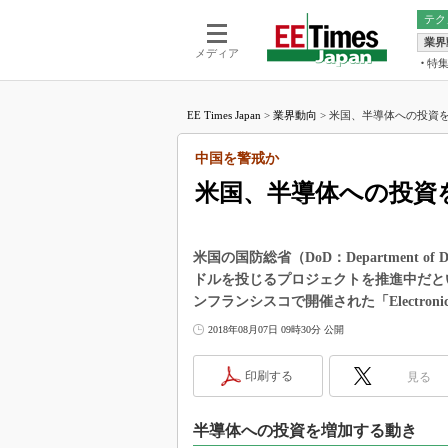
テク
業界
電池／エネル
ア
メディア
特
メ
福田昭の
LS
EE Times Japan
>
業界動向
>
米国、半導体への投資を
福田昭の
マ
湯之上隆
中国を警戒か
FP
大山聡の
米国、半導体への投資
大原雄介
ック
リタイア
米国の国防総省（DoD：Department 
学漂流記
ドルを投じるプロジェクトを推進中だという
ンフランシスコで開催された「Electronics Re
世界を「
2018年08月07日 09時30分 公開
踊るバズワ
Buzzwo
印刷する
見る
この10
で起こる
製品分解
半導体への投資を増加する動き