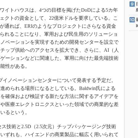
イトハウスは、4つの目標を掲げたDoDによる5カ年
ェクトの資金として、22億米ドルを要求している。こ
が通れば、ERIのようなプロジェクトにさらなる資金
られることになり、軍用および民生用のソリューショ
イノベーションを実現するための開発センターを設立で
チップ供給へのアクセスを拡大でき、さらに、AI（人
ビゲーションなどに関連した、軍用に向けた最先端技術
可能性がある。
チップイノベーションセンターについて発表する予定だ。
められる場所になるとしている。Baldwin氏による
給を確保および検証する新たな方法に関するアイデアを
スや医療エレクトロニクスといった領域での商業的な差
ているという。
ス技術と2.5D（2.5次元）チップパッケージング技術
。いずれも、ハイエンドの商業製品に幅広く用いられて