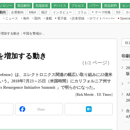
ノロジー
製品解剖
先端技術
デバイス
プロセス
パワー
部品材料
セン
動向
企業動向
統計
インタビュー
コラム
テーマ特集
カ
M&A
5G
ギー
ナログ
無線
集
ニュース
海外
国内
連載
電子版
読者登録
ホワイトペーパー
Specia
フィジカルAI
IoT・エッジコ
モリ
EXPO
Microchip情報
ストレージ通信
EE Times Japan×EDN Japan統合電
エッジAI
子版
I
SEMICON Japan
増加する動き：中国を警戒か...
デバイス通信
パワーエレクトロニクス
電子ブックレット
イコン
CEATEC
のナノフォーカス
半導体後工程
GA
EdgeTech＋
業界スコープ
を増加する動き
読者調査（EE Times Research）
印刷
TECHNO-FRONT
のエレ・組み込みプレイバ
（1/2 ページ）
カーボンニュートラル
2
人とくるま展
版
IoT
直前エンジニアの社会人大
of Defense）は、エレクトロニクス関連の幅広い取り組みに22億米
。2018年7月23～25日（米国時間）にカリフォルニア州サ
電源設計（EDN Japan）
「
surgence Initiative Summit 」で明らかになった。
数字」で回してみよう
エレクトロニクス入門（EDN
A
[
Rick Merritt
，
EE Times
]
Japan）
ード ～Behind the
2
rd
Share
年で起こったこと、次の10年
台
こと
4
で探るアジアの新トレンド