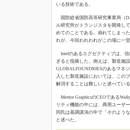
いる技術である。
国防総省国防高等研究事業局（DARPA）
ル研究所がトランジスタを開発して
めてのことである。崩れてしまっ
れが、今回われわれがこの場に一
Intelのあるエグゼクティブは
ぎると指摘した。例えば、製造施
GLOBALFOUNDRIESのある
入した製造施設においては、このプロセスを
解消することは難しいと述べてい
Mentor GraphicsのCEOである
リティ機能の中には、商用ユーザ
同氏は基調講演の中で「そのよう
と述べた。