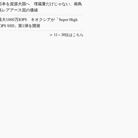
日本を資源大国へ 埋蔵量だけじゃない、南鳥
島レアアース泥の価値
最大1000万IOPS キオクシアが「Super High
IOPS SSD」第1弾を開発
≫
11～30位はこちら