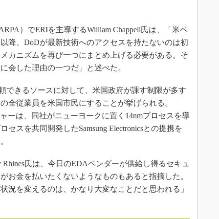
でERIを主導するWilliam Chappell氏は、「米ベ
以降、DoDが最新技術へのアクセスを持たないのは初
たメカニズムを再び一つにまとめ上げる必要がある。そ
堂に会した理由の一つだ」と述べた。
、信頼できるソースに対して、米国政府が課す制限が多す
設の全従業員を米国市民にすることが挙げられる。
マネジャーは、同社がニューヨークに置く14nmプロセスを導
共同開発したSamsung Electronicsとの提携を
る。
Wally Rhines氏は、今日のEDAベンダーが供給し得るセキュ
ーがお金を払いたくないようなものもあると指摘した。
な状況を変えるのは、かなり大変なことだと思われる」