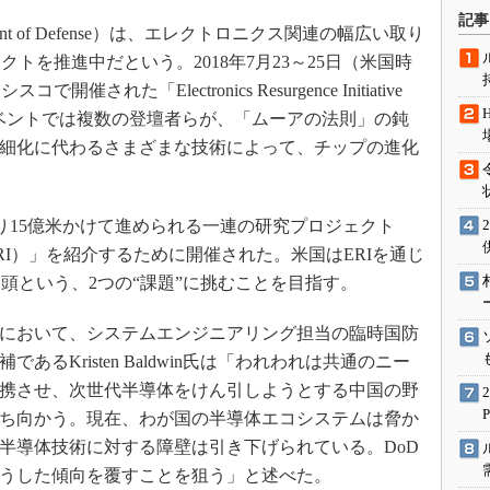
術を知る
記事
nt of Defense）は、エレクトロニクス関連の幅広い取り
エンジニア”が仕掛けた社内
念の180日
トを推進中だという。2018年7月23～25日（米国時
た「Electronics Resurgence Initiative
ションは日本を救うのか
同イベントでは複数の登壇者らが、「ムーアの法則」の鈍
IoT通信
微細化に代わるさまざまな技術によって、チップの進化
ナリスト「未来展望」
愛されないエンジニア」の
行動論
15億米かけて進められる一連の研究プロジェクト
Initiative（ERI）」を紹介するために開催された。米国はERIを通じ
頭という、2つの“課題”に挑むことを目指す。
において、システムエンジニアリング担当の臨時国防
であるKristen Baldwin氏は「われわれは共通のニー
携させ、次世代半導体をけん引しようとする中国の野
ち向かう。現在、わが国の半導体エコシステムは脅か
半導体技術に対する障壁は引き下げられている。DoD
うした傾向を覆すことを狙う」と述べた。