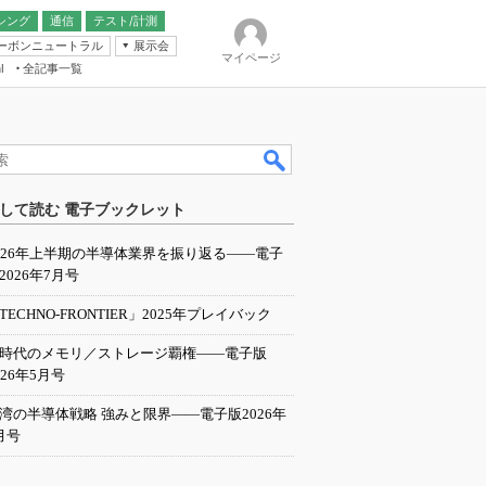
シング
通信
テスト/計測
ーボンニュートラル
展示会
マイページ
全記事一覧
l
ンピューティング
して読む 電子ブックレット
IER
026年上半期の半導体業界を振り返る――電子
2026年7月号
TECHNO-FRONTIER」2025年プレイバック
I時代のメモリ／ストレージ覇権――電子版
026年5月号
湾の半導体戦略 強みと限界――電子版2026年
月号