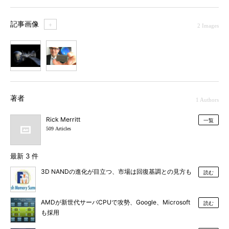
記事画像
＋
2 Images
1
2
著者
1 Authors
Rick Merritt
一覧
509 Articles
最新 3 件
3D NANDの進化が目立つ、市場は回復基調との見方も
読む
AMDが新世代サーバCPUで攻勢、Google、Microsoft
読む
も採用