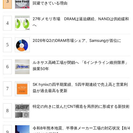
回避できている理由
27年メモリ市場 DRAMは逼迫継続、NANDは供給緩和
へ
2026年Q2のDRAM市場シェア、Samsungが首位に
ルネサス高崎工場が閉鎖へ 「6インチライン維持限界」
操業50年
SK hynixの四半期業績、5四半期連続で売上高と営業利
益が過去最高を更新
特定の向きに並んだCNT構造を局所的に形成する新技術
令和8年熊本地震、半導体メーカー工場の対応状況【8/4