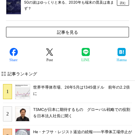
5Gの波はゆっくりと来る、2020年も端末の普及は進ま
読む
ず？
記事を見る
Share
Post
LINE
Hatena
記事ランキング
世界半導体市場、26年5月は1345億ドル 前年の2.2倍
に
TSMCが日本に期待するもの グローバル戦略での役割
を日本法人社長に聞く
He・ナフサ・レジスト逼迫の続報――半導体工場停止が