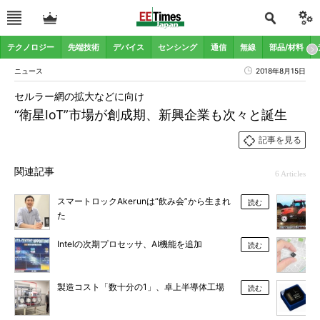
テクノロジー
先端技術
デバイス
センシング
通信
無線
部品/材料
ニュース
2018年8月15日
セルラー網の拡大などに向け
“衛星IoT”市場が創成期、新興企業も次々と誕生
記事を見る
関連記事
6 Articles
スマートロックAkerunは“飲み会”から生まれ
読む
た
Intelの次期プロセッサ、AI機能を追加
読む
製造コスト「数十分の1」、卓上半導体工場
読む