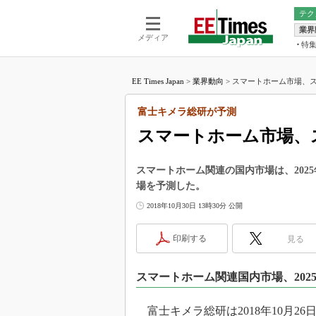
テク
業界
電池／エネル
ア
メディア
特
メ
福田昭の
LS
EE Times Japan
>
業界動向
>
スマートホーム市場、ス
福田昭の
マ
湯之上隆
富士キメラ総研が予測
FP
大山聡の
スマートホーム市場、
大原雄介
ック
スマートホーム関連の国内市場は、202
リタイア
場を予測した。
学漂流記
2018年10月30日 13時30分 公開
世界を「
踊るバズワ
印刷する
見る
Buzzwo
この10
スマートホーム関連国内市場、2025
で起こる
製品分解
富士キメラ総研は2018年10月2