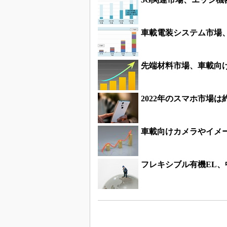
車載電装システム市場、2
先端材料市場、車載向け
2022年のスマホ市場は
車載向けカメラやイメ
フレキシブル有機EL、