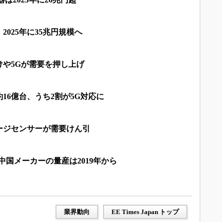
025年に35兆円規模へ
や5Gが需要を押し上げ
約16億台、うち2割が5G対応に
ージセンサーが需要けん引
中国メーカーの量産は2019年から
業界動向
EE Times Japan トップ