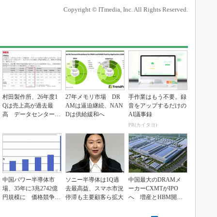
Copyright © ITmedia, Inc. All Rights Reserved.
村田製作所、26年度1
27年メモリ市場 DR
手作業はもう不要。録
Qは売上高が過去最
AMは逼迫継続、NAN
音をアップするだけの
高 データセンター関
Dは供給緩和へ
AI議事録
連は81％増
PR(カイタヨ)
中国パワー半導体市
ソニー半導体は1Q過
中国最大のDRAMメ
場、35年に3兆2742億
去最高益、スマホ市況
ーカーCXMTがIPO
円規模に 価格競争さ
停滞も主要顧客ら拡大
へ 増産とHBM開発
らに激化
で存在感