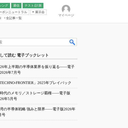
シング
通信
テスト/計測
ーボンニュートラル
展示会
マイページ
全記事一覧
l
ンピューティング
して読む 電子ブックレット
IER
026年上半期の半導体業界を振り返る――電子
2026年7月号
TECHNO-FRONTIER」2025年プレイバック
I時代のメモリ／ストレージ覇権――電子版
026年5月号
湾の半導体戦略 強みと限界――電子版2026年
月号