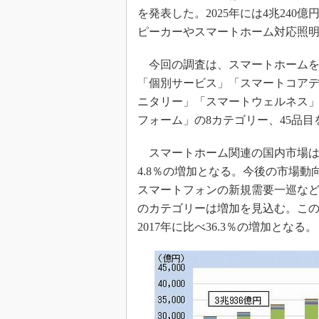
光伝送技
を発表した。2025年には4兆24
“異端児
ピーカーやスマートホーム対応照
改革、執
イノベー
今回の調査は、スマートホームを
「個別サービス」「スマートコア
JASA発
ニタリー」「スマートウェルネス
IHSア
フォーム」の8カテゴリー、45品目
「英語に
ための新
スマートホーム関連の国内市場は、20
4.8％の増加となる。今後の市場
スマートフォンの新規需要一巡な
のカテゴリーは増加を見込む。この結
2017年に比べ36.3％の増加となる。