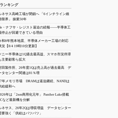
ランキング
ルネサス高崎工場が閉鎖へ 「6インチライン維
持限界」 操業50年
He・ナフサ・レジスト逼迫の続報――半導体工
場停止が回避できている理由
令和8年熊本地震、半導体メーカー工場の対応
状況【8/4 19時10分更新】
ソニー半導体は1Q過去最高益、スマホ市況停滞
も主要顧客ら拡大
村田製作所、26年度1Qは売上高が過去最高 デ
ータセンター関連は81％増
27年メモリ市場 DRAMは逼迫継続、NANDは
供給緩和へ
2026年は「2nm商用化元年」 Panther Lake搭載
PCなど最新機を分解
ルネサス、26年2Qは増収増益 データセンター
需要強く「供給はパツパツ」