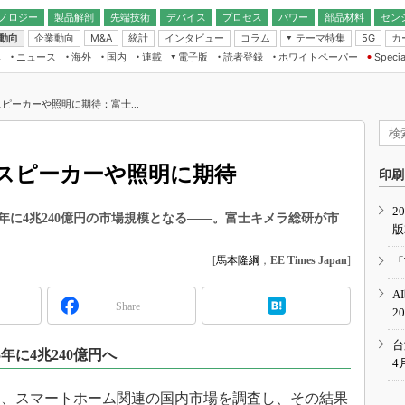
ノロジー
製品解剖
先端技術
デバイス
プロセス
パワー
部品材料
セン
動向
企業動向
統計
インタビュー
コラム
テーマ特集
カ
M&A
5G
ギー
ナログ
無線
集
ニュース
海外
国内
連載
電子版
読者登録
ホワイトペーパー
Specia
フィジカルAI
IoT・エッジコ
モリ
EXPO
Microchip情報
ストレージ通信
EE Times Japan×EDN Japan統合電
エッジAI
子版
I
SEMICON Japan
ピーカーや照明に期待：富士...
デバイス通信
パワーエレクトロニクス
電子ブックレット
イコン
CEATEC
のナノフォーカス
半導体後工程
GA
EdgeTech＋
業界スコープ
スピーカーや照明に期待
読者調査（EE Times Research）
印刷
TECHNO-FRONT
のエレ・組み込みプレイバ
カーボンニュートラル
2
人とくるま展
5年に4兆240億円の市場規模となる――。富士キメラ総研が市
版
IoT
直前エンジニアの社会人大
電源設計（EDN Japan）
[
馬本隆綱
，
EE Times Japan
]
「
数字」で回してみよう
エレクトロニクス入門（EDN
A
Japan）
ード ～Behind the
Share
2
rd
年で起こったこと、次の10年
台
年に4兆240億円へ
こと
4
で探るアジアの新トレンド
6日、スマートホーム関連の国内市場を調査し、その結果