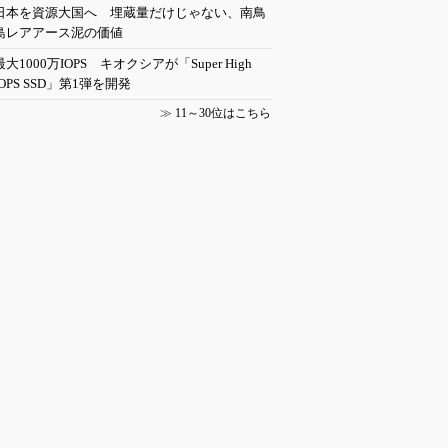
日本を資源大国へ 埋蔵量だけじゃない、南鳥
島レアアース泥の価値
最大1000万IOPS キオクシアが「Super High
IOPS SSD」第1弾を開発
≫
11～30位はこちら