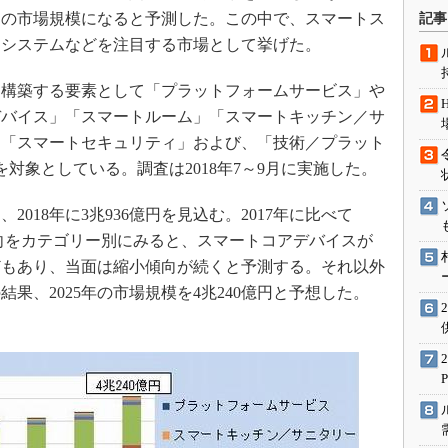
術を知る
0億円の市場規模になると予測した。この中で、スマートス
記事
エンジニア”が仕掛けた社内
明システムなどを注目する市場として挙げた。
念の180日
ションは日本を救うのか
構築する要素として「プラットフォームサービス」や
デバイス」「スマートルーム」「スマートキッチン／サ
IoT通信
」「スマートセキュリティ」および、「技術／プラット
ナリスト「未来展望」
を対象としている。調査は2018年7～9月に実施した。
愛されないエンジニア」の
行動論
18年に3兆936億円を見込む。2017年に比べて
動向をカテゴリー別にみると、スマートコアデバイスが
どもあり、当面は縮小傾向が続くと予測する。それ以外
果、2025年の市場規模を4兆240億円と予想した。