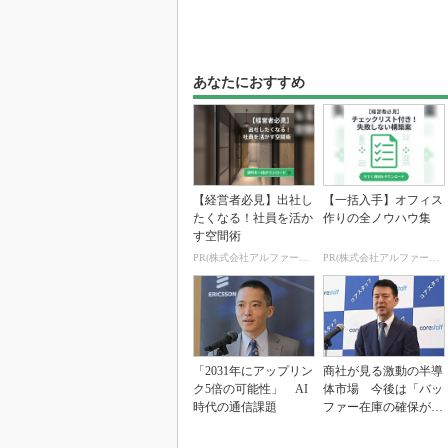
あなたにおすすめ
【経営者必見】出社し
【一括入手】オフィス
たくなる！社員を活か
作りの全ノウハウ集
す空間術
PR(株式会社アルファーテクノ)
PR(株式会社アルファーテクノ)
「2031年にアップリン
商社が見る激動の半導
ク5倍の可能性」 AI
体市場 今後は「バッ
時代の通信課題
ファー在庫の確保が重
要に」