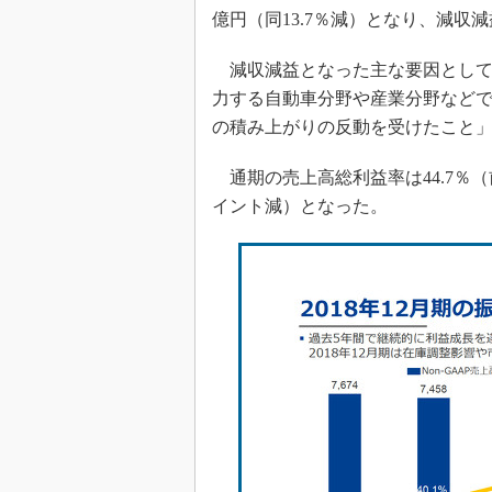
光伝送技
億円（同13.7％減）となり、減収
“異端児
改革、執
減収減益となった主な要因として
イノベー
力する自動車分野や産業分野など
の積み上がりの反動を受けたこと
JASA発
IHSア
通期の売上高総利益率は44.7％（前
「英語に
イント減）となった。
ための新