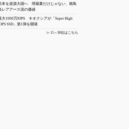
日本を資源大国へ 埋蔵量だけじゃない、南鳥
島レアアース泥の価値
最大1000万IOPS キオクシアが「Super High
IOPS SSD」第1弾を開発
≫
11～30位はこちら