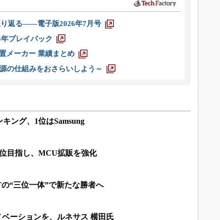
り返る――電子版2026年7月号
025年プレイバック
装置メーカー 業績まとめ
源の仕組みをおさらいしよう～
キング、1位はSamsung
位目指し、MCU拡販を強化
＋IDTの“三位一体”で新たな勝者へ
イノベーションを、ルネサス 横田氏