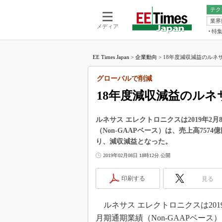
テク
業界
電池／エネル
ア
メディア
特
メ
福田昭の
LS
EE Times Japan
>
企業動向
>
18年度減収減益のルネサ
福田昭の
マ
湯之上隆
グローバルで削減
FP
大山聡の
18年度減収減益のル
大原雄介
ック
ルネサス エレクトロニクスは2019年2月8
リタイア
（Non-GAAPベース）は、売上高7574
学漂流記
り、減収減益となった。
世界を「
2019年02月08日 18時12分 公開
踊るバズワ
Buzzwo
印刷する
見る
この10
で起こる
ルネサス エレクトロニクスは2019年
製品分解
月期通期業績（Non-GAAPベース）