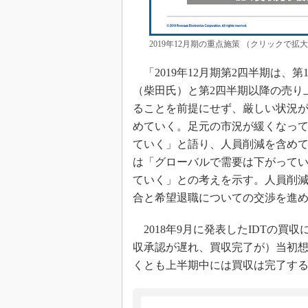
2019年12月期の重点施策 （クリックで拡
「2019年12月期第2四半期は、
（柴田氏）と第2四半期以降の売り
ることを前提にせず、厳しい状況
めていく。足元の市況が緩くなっ
ていく」と語り、人員削減を含め
は「グローバルで需要は下がって
ていく」との考えを示す。人員削
合と希望退職についての交渉を進
2018年9月に発表したIDTの買
収承認が遅れ、買収完了が）当初想
くとも上半期中には買収は完了す