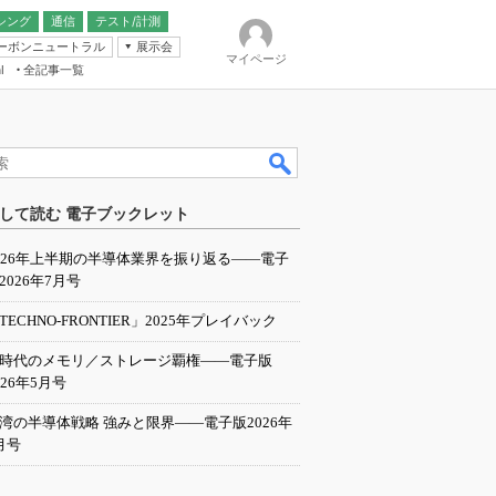
シング
通信
テスト/計測
ーボンニュートラル
展示会
マイページ
全記事一覧
l
ンピューティング
して読む 電子ブックレット
IER
026年上半期の半導体業界を振り返る――電子
2026年7月号
TECHNO-FRONTIER」2025年プレイバック
I時代のメモリ／ストレージ覇権――電子版
026年5月号
湾の半導体戦略 強みと限界――電子版2026年
月号