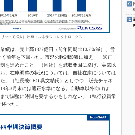
クリックで拡大） 出典：ルネサス エレクトロニクス
の業績は、売上高1877億円（前年同期比10.7％減）、営
と大きく前年を下回った。市況の軟調影響に加え、「適正
抑制を進めたこと」（同社）を減収要因に挙げ、実需以
なお、在庫調整の状況については、自社在庫については
戻った」（社長兼CEO 呉文精氏）としつつ、販売チャネ
019年3月末には適正水準になる。自動車以外向けは、
末まで調整に時間を要するかもしれない」（執行役員常
と述べた。