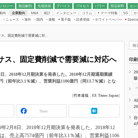
ノロジー
製品解剖
先端技術
デバイス
プロセス
パワー
部品材料
セン
動向
企業動向
統計
インタビュー
コラム
テーマ特集
カ
M&A
5G
ギー
ナログ
無線
集
ニュース
海外
国内
連載
電子版
読者登録
ホワイトペーパー
Specia
フィジカルAI
IoT・エッジコ
モリ
EXPO
Microchip情報
ストレージ通信
EE Times Japan×EDN Japan統合電
エッジAI
子版
I
SEMICON Japan
ス、固定費削減で需要減に対...
デバイス通信
パワーエレクトロニクス
電子ブックレット
イコン
CEATEC
のナノフォーカス
半導体後工程
GA
EdgeTech＋
業界スコープ
ネサス、固定費削減で需要減に対応へ
読者調査（EE Times Research）
印刷
TECHNO-FRONT
のエレ・組み込みプレイバ
カーボンニュートラル
2
人とくるま展
日、2018年12月期決算を発表した。2018年12月期通期業績
版
IoT
直前エンジニアの社会人大
億円（前年比3.1％減）、営業利益1106億円（同13.7％減）とな
電源設計（EDN Japan）
「
数字」で回してみよう
[
竹本達哉
，
EE Times Japan
]
エレクトロニクス入門（EDN
A
Japan）
ード ～Behind the
2
rd
Share
年で起こったこと、次の10年
台
こと
4
2月8日、2018年12月期決算を発表した。2018年12
で探るアジアの新トレンド
は、売上高7574億円（前年比3.1％減）、営業利益1106