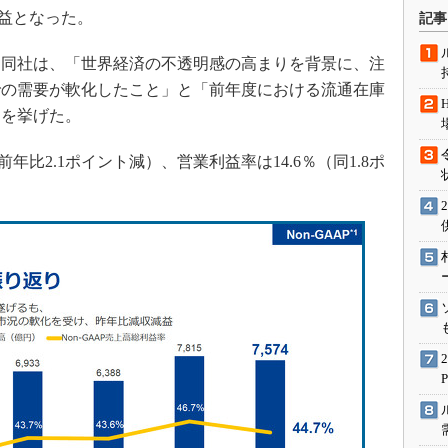
術を知る
減益となった。
記事
エンジニア”が仕掛けた社内
念の180日
同社は、「世界経済の不透明感の高まりを背景に、注
ションは日本を救うのか
での需要が軟化したこと」と「前年度における流通在庫
」を挙げた。
IoT通信
ナリスト「未来展望」
年比2.1ポイント減）、営業利益率は14.6％（同1.8ポ
愛されないエンジニア」の
行動論