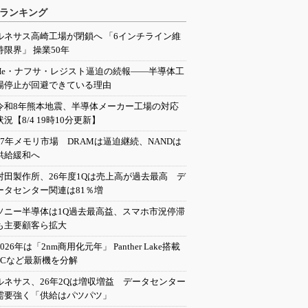
ランキング
ルネサス高崎工場が閉鎖へ 「6インチライン維
持限界」 操業50年
He・ナフサ・レジスト逼迫の続報――半導体工
場停止が回避できている理由
令和8年熊本地震、半導体メーカー工場の対応
状況【8/4 19時10分更新】
27年メモリ市場 DRAMは逼迫継続、NANDは
供給緩和へ
村田製作所、26年度1Qは売上高が過去最高 デ
ータセンター関連は81％増
ソニー半導体は1Q過去最高益、スマホ市況停滞
も主要顧客ら拡大
2026年は「2nm商用化元年」 Panther Lake搭載
PCなど最新機を分解
ルネサス、26年2Qは増収増益 データセンター
需要強く「供給はパツパツ」