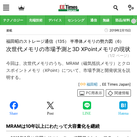
テクノロジー
先端技術
デバイス
センシング
通信
無線
部品/材料
連載
2019年2月15日
福田昭のストレージ通信（135） 半導体メモリの勢力図（6）
次世代メモリの市場予測と3D XPointメモリの現状
（1/2 ページ）
今回は、次世代メモリのうち、MRAM（磁気抵抗メモリ）とクロ
スポイントメモリ（XPoint）について、市場予測と開発状況を説
明する。
[
福田昭
，EE Times Japan]
PC用表示
関連情報
Share
Post
LINE
Hatena
MRAMは10年以上にわたって大容量化を継続