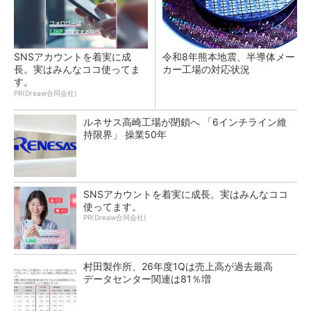
SNSアカウントを着実に成
令和8年熊本地震、半導体メー
長。実はみんなココ使ってま
カー工場の対応状況
す。
PR(Dreaw合同会社)
ルネサス高崎工場が閉鎖へ 「6インチライン維
持限界」 操業50年
SNSアカウントを着実に成長。実はみんなココ
使ってます。
PR(Dreaw合同会社)
村田製作所、26年度1Qは売上高が過去最高
データセンター関連は81％増