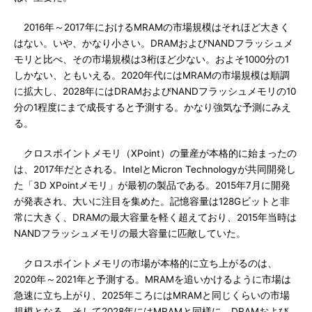
2016年～2017年におけるMRAMの市場規模はそれほど大きく
はない。いや、かなり小さい。DRAMおよびNANDフラッシュメ
モリと比べ、その市場規模は3桁ほど少ない。およそ1000分の1
しかない、ともいえる。2020年代にはMRAMの市場規模は順調
に拡大し、2028年にはDRAMおよびNANDフラッシュメモリの10
分の1程度にまで成長すると予測する。かなり強気な予測にみえ
る。
クロスポイントメモリ（XPoint）の量産が本格的に始まったの
は、2017年だとされる。IntelとMicron Technologyが共同開発し
た「3D XPointメモリ」が最初の製品である。2015年7月に開発
が発表され、大いに注目を集めた。記憶容量は128Gビットと非
常に大きく、DRAMの最大容量を軽く超えており、2015年当時は
NANDフラッシュメモリの最大容量に匹敵していた。
クロスポイントメモリの市場が本格的に立ち上がるのは、
2020年～2021年と予測する。MRAMを追いかけるように市場は
急速に立ち上がり、2025年ころにはMRAMと同じくらいの市場
規模となる。そして2028年にはMRAMと同様に、DRAMおよび