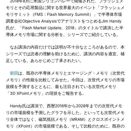
2018年8月に米国シリコンバレーで開催された、フラッシュメ
モリとその応用製品に関する世界最大のイベント「フラッシュメ
モリサミット（FMS：Flash Memory Summit）」で半導体市場
調査会社Objective AnalysisでアナリストをつとめるJim Handy
氏が、「Flash Market Update、2018」のタイトルで講演した半
導体メモリ市場に関する分析を、シリーズでご紹介している。
なお講演の内容だけでは説明が不十分なところがあるので、本
シリーズでは読者の理解を助けるために、講演の内容を適宜、補
足している。あらかじめご了承されたい。
前回
は、既存の半導体メモリとエマージング・メモリ（次世代
メモリ）の性能を比較してみせた。今回は、次世代メモリの市場
規模を予測するとともに、最も注目されている次世代メモリ
「3D XPointメモリ」の現状をご報告する。
Handy氏は講演で、西暦2016年から2028年までの次世代メモ
リの市場規模を予測したグラフを示した。といっても次世代メモ
リ全体ではなく、磁気抵抗メモリ（MRAM）とクロスポイントメ
モリ（XPoint）の市場規模である。そして比較のために、既存の