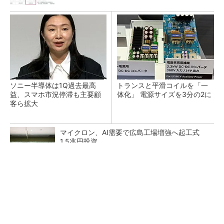
ソニー半導体は1Q過去最高
トランスと平滑コイルを「一
益、スマホ市況停滞も主要顧
体化」 電源サイズを3分の2に
客ら拡大
マイクロン、AI需要で広島工場増強へ起工式
1.5兆円投資
He・ナフサ・レジスト逼迫の続報――半導体工
場停止が回避できている理由