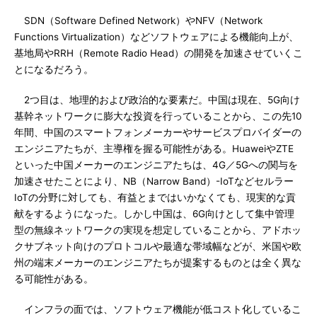
SDN（Software Defined Network）やNFV（Network
Functions Virtualization）などソフトウェアによる機能向上が、
基地局やRRH（Remote Radio Head）の開発を加速させていくこ
とになるだろう。
2つ目は、地理的および政治的な要素だ。中国は現在、5G向け
基幹ネットワークに膨大な投資を行っていることから、この先10
年間、中国のスマートフォンメーカーやサービスプロバイダーの
エンジニアたちが、主導権を握る可能性がある。HuaweiやZTE
といった中国メーカーのエンジニアたちは、4G／5Gへの関与を
加速させたことにより、NB（Narrow Band）-IoTなどセルラー
IoTの分野に対しても、有益とまではいかなくても、現実的な貢
献をするようになった。しかし中国は、6G向けとして集中管理
型の無線ネットワークの実現を想定していることから、アドホッ
クサブネット向けのプロトコルや最適な帯域幅などが、米国や欧
州の端末メーカーのエンジニアたちが提案するものとは全く異な
る可能性がある。
インフラの面では、ソフトウェア機能が低コスト化しているこ