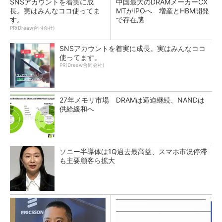
SNSアカウントを着実に成
中国最大のDRAMメーカーCX
長。実はみんなココ使ってま
MTがIPOへ 増産とHBM開発
す。
で存在感
PR(Dreaw合同会社)
SNSアカウントを着実に成長。実はみんなココ
使ってます。
PR(Dreaw合同会社)
27年メモリ市場 DRAMは逼迫継続、NANDは
供給緩和へ
ソニー半導体は1Q過去最高益、スマホ市況停滞
も主要顧客ら拡大