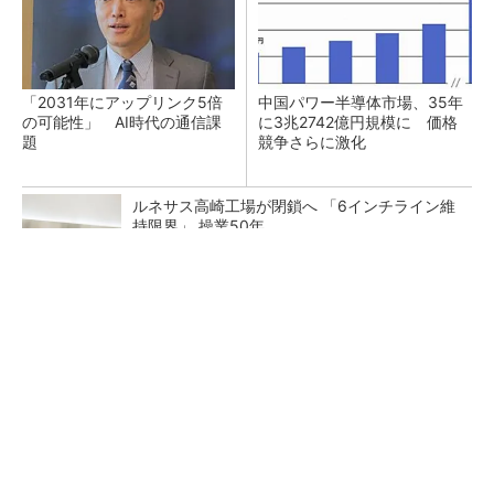
「2031年にアップリンク5倍
中国パワー半導体市場、35年
の可能性」 AI時代の通信課
に3兆2742億円規模に 価格
題
競争さらに激化
ルネサス高崎工場が閉鎖へ 「6インチライン維
持限界」 操業50年
半導体製品の信頼性とサプライチェーンにおけ
るトレーサビリティの重要性（後編）
商社が見る激動の半導体市場 今後は「バッフ
ァー在庫の確保が重要に」