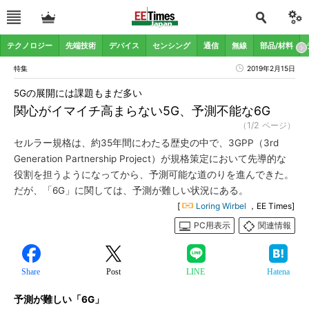
テクノロジー
先端技術
デバイス
センシング
通信
無線
部品/材料
特集
2019年2月15日
5Gの展開には課題もまだ多い
関心がイマイチ高まらない5G、予測不能な6G
（1/2 ページ）
セルラー規格は、約35年間にわたる歴史の中で、3GPP（3rd
Generation Partnership Project）が規格策定において先導的な
役割を担うようになってから、予測可能な道のりを進んできた。
だが、「6G」に関しては、予測が難しい状況にある。
[
Loring Wirbel
，EE Times]
PC用表示
関連情報
Share
Post
LINE
Hatena
予測が難しい「6G」