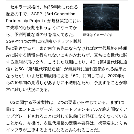
セルラー規格は、約35年間にわたる
歴史の中で、3GPP（3rd Generation
Partnership Project）が規格策定におい
て先導的な役割を担うようになってか
ら、予測可能な道のりを進んできた。
画像はイメージです
3GPPで1つの世代の規格がドラフト版段
階に到達すると、まだ何年も先にならなければ次世代規格の枠組
みに関する情報を得られないにもかかわらず、直ちに次世代に関
する臆測が飛び交う。こうした臆測により、4G（第4世代移動通
信）と5G（第5世代移動通信）が無意味に過剰宣伝される結果と
なったが、いまだ初期段階にある「6G」に関しては、2020年か
らの10年間の見通しがあまりに不透明なため、予測することが非
常に難しい状況にある。
6Gに関する不確実性は、2つの要素から生じている。まず1つ
目は、エンドユーザーが、スマートフォンモデルが絶え間なくア
ップグレードされることに対して以前ほど熱狂しなくなっている
ことから、今後は、次世代規格の定義や要件は、携帯端末よりも
インフラが主導するようになるとみられることだ。