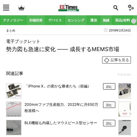
テクノロジー
先端技術
デバイス
センシング
通信
無線
部品/材料
まとめ
2019年2月24日
電子ブックレット
勢力図も急速に変化 ―― 成長するMEMS市場
記事を見る
関連記事
6 Articles
「iPhone X」の密かな勝者たち（前編）
読む
200mmファブ生産能力、2022年に月650万
読む
枚規模へ
BLE機能も内蔵したマウスピース型センサー
読む