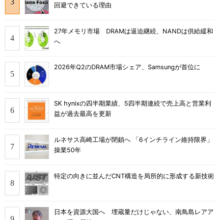
回避できている理由
27年メモリ市場 DRAMは逼迫継続、NANDは供給緩和
へ
2026年Q2のDRAM市場シェア、Samsungが首位に
SK hynixの四半期業績、5四半期連続で売上高と営業利
益が過去最高を更新
ルネサス高崎工場が閉鎖へ 「6インチライン維持限界」
操業50年
特定の向きに並んだCNT構造を局所的に形成する新技術
日本を資源大国へ 埋蔵量だけじゃない、南鳥島レアア