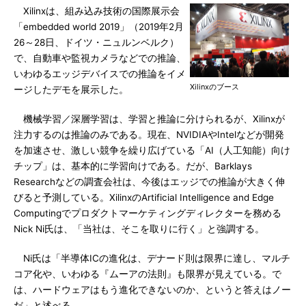
Xilinxは、組み込み技術の国際展示会
「embedded world 2019」（2019年2月
26～28日、ドイツ・ニュルンベルク）
で、自動車や監視カメラなどでの推論、
いわゆるエッジデバイスでの推論をイメ
Xilinxのブース
ージしたデモを展示した。
機械学習／深層学習は、学習と推論に分けられるが、Xilinxが
注力するのは推論のみである。現在、NVIDIAやIntelなどが開発
を加速させ、激しい競争を繰り広げている「AI（人工知能）向け
チップ」は、基本的に学習向けである。だが、Barklays
Researchなどの調査会社は、今後はエッジでの推論が大きく伸
びると予測している。XilinxのArtificial Intelligence and Edge
Computingでプロダクトマーケティングディレクターを務める
Nick Ni氏は、「当社は、そこを取りに行く」と強調する。
Ni氏は「半導体ICの進化は、デナード則は限界に達し、マルチ
コア化や、いわゆる『ムーアの法則』も限界が見えている。で
は、ハードウェアはもう進化できないのか、というと答えはノー
だ」と述べる。