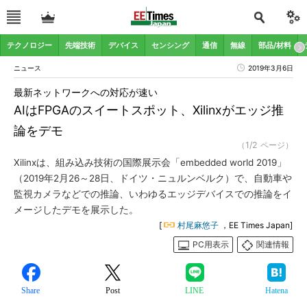
テクノロジー
先端技術
デバイス
センシング
通信
無線
部品/材料
ニュース
2019年3月6日
最新ネットワークへの対応が速い
AIはFPGAのスイートスポット、Xilinxがエッジ推
論をデモ
（1/2 ページ）
Xilinxは、組み込み技術の国際展示会「embedded world 2019」
（2019年2月26～28日、ドイツ・ニュルンベルク）で、自動車や
監視カメラなどでの推論、いわゆるエッジデバイスでの推論をイ
メージしたデモを展示した。
[
村尾麻悠子
，EE Times Japan]
PC用表示
関連情報
Share
Post
LINE
Hatena