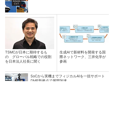
TSMCが日本に期待するも
生成AIで新材料を開発する国
の グローバル戦略での役割
際ネットワーク、三井化学が
を日本法人社長に聞く
参画
SoCから実機までフィジカルAIを一括サポート
DMP新拠点で展開加速
NANDを再定義、HBMを補完するAI用メモリ技
術「HBF」