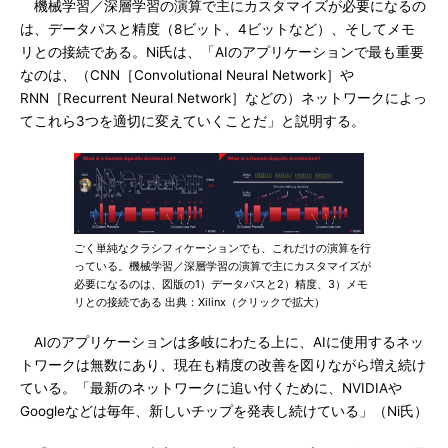
機械学習／深層学習の演算で主にカスタマイズが必要になるの
は、データパスと精度（8ビット、4ビットなど）、そしてメモ
リとの接続である。Ni氏は、「AIのアプリケーションで最も重要
なのは、（CNN［Convolutional Neural Network］や
RNN［Recurrent Neural Network］などの）ネットワークによっ
てこれら3つを適切に変えていくことだ」と説明する。
ごく単純なクラシフィケーションでも、これだけの演算を行
っている。機械学習／深層学習の演算で主にカスタマイズが
必要になるのは、図版の1）データパスと2）精度、3）メモ
リとの接続である 出典：Xilinx（クリックで拡大）
AIのアプリケーションは多岐にわたる上に、AIに使用するネッ
トワークは無数にあり、現在も精度の改善を図りながら増え続け
ている。「最新のネットワークに追い付くために、NVIDIAや
Googleなどは毎年、新しいチップを発表し続けている」（Ni氏）