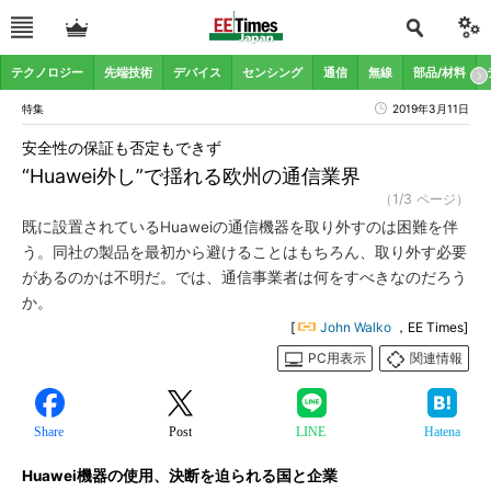
テクノロジー
先端技術
デバイス
センシング
通信
無線
部品/材料
特集
2019年3月11日
安全性の保証も否定もできず
“Huawei外し”で揺れる欧州の通信業界
（1/3 ページ）
既に設置されているHuaweiの通信機器を取り外すのは困難を伴
う。同社の製品を最初から避けることはもちろん、取り外す必要
があるのかは不明だ。では、通信事業者は何をすべきなのだろう
か。
[
John Walko
，EE Times]
PC用表示
関連情報
Share
Post
LINE
Hatena
Huawei機器の使用、決断を迫られる国と企業