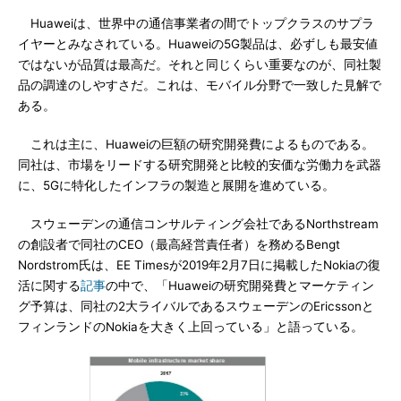
Huaweiは、世界中の通信事業者の間でトップクラスのサプラ
イヤーとみなされている。Huaweiの5G製品は、必ずしも最安値
ではないが品質は最高だ。それと同じくらい重要なのが、同社製
品の調達のしやすさだ。これは、モバイル分野で一致した見解で
ある。
これは主に、Huaweiの巨額の研究開発費によるものである。
同社は、市場をリードする研究開発と比較的安価な労働力を武器
に、5Gに特化したインフラの製造と展開を進めている。
スウェーデンの通信コンサルティング会社であるNorthstream
の創設者で同社のCEO（最高経営責任者）を務めるBengt
Nordstrom氏は、EE Timesが2019年2月7日に掲載したNokiaの復
活に関する
記事
の中で、「Huaweiの研究開発費とマーケティン
グ予算は、同社の2大ライバルであるスウェーデンのEricssonと
フィンランドのNokiaを大きく上回っている」と語っている。