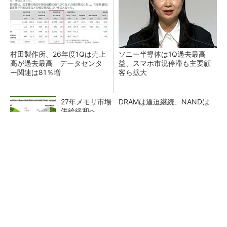
村田製作所、26年度1Qは売上
ソニー半導体は1Q過去最高
高が過去最高 データセンタ
益、スマホ市況停滞も主要顧
ー関連は81％増
客ら拡大
27年メモリ市場 DRAMは逼迫継続、NANDは
供給緩和へ
マイクロン、AI需要で広島工場増強へ起工式
1.5兆円投資
ルネサス、26年2Qは増収増益 データセンタ
ー需要強く「供給はパツパツ」