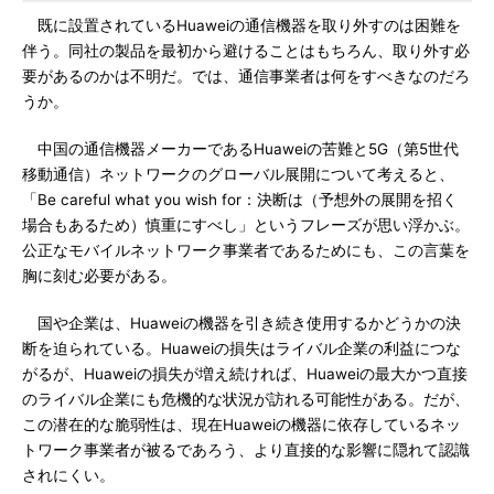
既に設置されているHuaweiの通信機器を取り外すのは困難を
伴う。同社の製品を最初から避けることはもちろん、取り外す必
要があるのかは不明だ。では、通信事業者は何をすべきなのだろ
うか。
中国の通信機器メーカーであるHuaweiの苦難と5G（第5世代
移動通信）ネットワークのグローバル展開について考えると、
「Be careful what you wish for：決断は（予想外の展開を招く
場合もあるため）慎重にすべし」というフレーズが思い浮かぶ。
公正なモバイルネットワーク事業者であるためにも、この言葉を
胸に刻む必要がある。
国や企業は、Huaweiの機器を引き続き使用するかどうかの決
断を迫られている。Huaweiの損失はライバル企業の利益につな
がるが、Huaweiの損失が増え続ければ、Huaweiの最大かつ直接
のライバル企業にも危機的な状況が訪れる可能性がある。だが、
この潜在的な脆弱性は、現在Huaweiの機器に依存しているネッ
トワーク事業者が被るであろう、より直接的な影響に隠れて認識
されにくい。