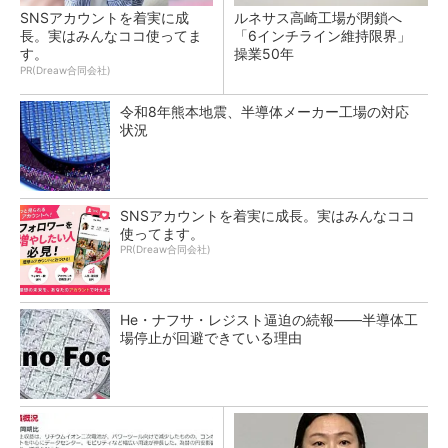
SNSアカウントを着実に成
ルネサス高崎工場が閉鎖へ
長。実はみんなココ使ってま
「6インチライン維持限界」
す。
操業50年
PR(Dreaw合同会社)
令和8年熊本地震、半導体メーカー工場の対応
状況
SNSアカウントを着実に成長。実はみんなココ
使ってます。
PR(Dreaw合同会社)
He・ナフサ・レジスト逼迫の続報――半導体工
場停止が回避できている理由