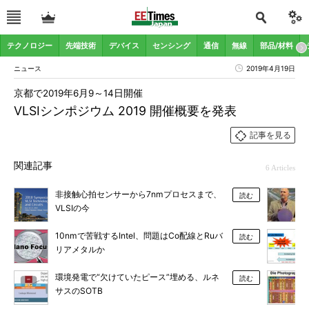
テクノロジー
先端技術
デバイス
センシング
通信
無線
部品/材料
ニュース
2019年4月19日
京都で2019年6月9～14日開催
VLSIシンポジウム 2019 開催概要を発表
記事を見る
関連記事
6 Articles
非接触心拍センサーから7nmプロセスまで、
読む
VLSIの今
10nmで苦戦するIntel、問題はCo配線とRuバ
読む
リアメタルか
環境発電で“欠けていたピース”埋める、ルネ
読む
サスのSOTB