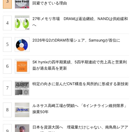
回避できている理由
27年メモリ市場 DRAMは逼迫継続、NANDは供給緩和
へ
2026年Q2のDRAM市場シェア、Samsungが首位に
SK hynixの四半期業績、5四半期連続で売上高と営業利
益が過去最高を更新
特定の向きに並んだCNT構造を局所的に形成する新技術
ルネサス高崎工場が閉鎖へ 「6インチライン維持限界」
操業50年
日本を資源大国へ 埋蔵量だけじゃない、南鳥島レアア