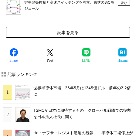
寄生発振抑制と高速スイッチングを両立、東芝のSiCモ
読む
ジュール
記事を見る
Share
Post
LINE
Hatena
記事ランキング
世界半導体市場、26年5月は1345億ドル 前年の2.2倍
に
TSMCが日本に期待するもの グローバル戦略での役割
を日本法人社長に聞く
He・ナフサ・レジスト逼迫の続報――半導体工場停止が