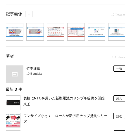
記事画像
＋
12 Images
1
2
3
4
5
6
7
著者
1 Authors
竹本達哉
一覧
1048 Articles
最新 3 件
負極にNTOを用いた新型電池のサンプル提供を開始
読む
東芝
ワンサイズ小さく ロームが新汎用チップ抵抗シリー
読む
ズ