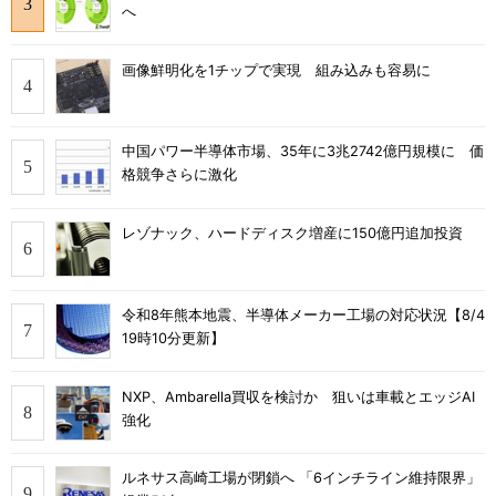
へ
画像鮮明化を1チップで実現 組み込みも容易に
中国パワー半導体市場、35年に3兆2742億円規模に 価
格競争さらに激化
レゾナック、ハードディスク増産に150億円追加投資
令和8年熊本地震、半導体メーカー工場の対応状況【8/4
19時10分更新】
NXP、Ambarella買収を検討か 狙いは車載とエッジAI
強化
ルネサス高崎工場が閉鎖へ 「6インチライン維持限界」