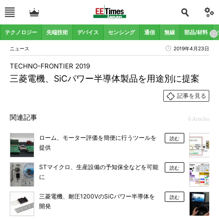
テクノロジー
先端技術
デバイス
センシング
通信
無線
部品/材料
ニュース
2019年4月23日
TECHNO-FRONTIER 2019
三菱電機、SiCパワー半導体製品を用途別に提案
記事を見る
関連記事
6 Articles
ローム、モーター評価を簡便に行うツールを
読む
提供
STマイクロ、生産設備の予知保全などを可能
読む
に
三菱電機、耐圧1200VのSiCパワー半導体を
読む
開発