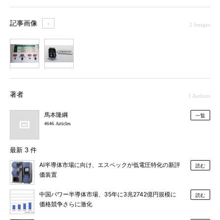
記事画像
＋
2 Images
1
2
著者
1 Authors
馬本隆綱
一覧
4646 Articles
最新 3 件
AI半導体市場に向け、エスペックが低電圧特化の新評
読む
価装置
中国パワー半導体市場、35年に3兆2742億円規模に
読む
価格競争さらに激化