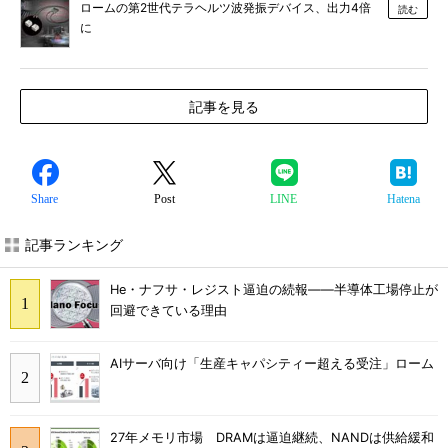
ロームの第2世代テラヘルツ波発振デバイス、出力4倍
読む
に
記事を見る
Share
Post
LINE
Hatena
記事ランキング
He・ナフサ・レジスト逼迫の続報――半導体工場停止が
回避できている理由
AIサーバ向け「生産キャパシティー超える受注」ローム
27年メモリ市場 DRAMは逼迫継続、NANDは供給緩和