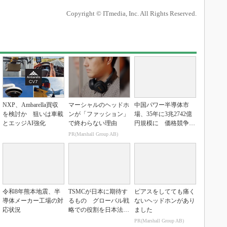
Copyright © ITmedia, Inc. All Rights Reserved.
NXP、Ambarella買収
マーシャルのヘッドホ
中国パワー半導体市
を検討か 狙いは車載
ンが「ファッション」
場、35年に3兆2742億
とエッジAI強化
で終わらない理由
円規模に 価格競争さ
らに激化
PR(Marshall Group AB)
令和8年熊本地震、半
TSMCが日本に期待す
ピアスをしてても痛く
導体メーカー工場の対
るもの グローバル戦
ないヘッドホンがあり
応状況
略での役割を日本法人
ました
社長に聞く
PR(Marshall Group AB)