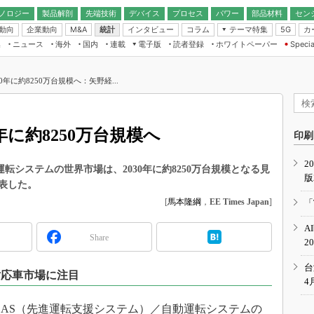
ノロジー
製品解剖
先端技術
デバイス
プロセス
パワー
部品材料
セン
動向
企業動向
統計
インタビュー
コラム
テーマ特集
カ
M&A
5G
ギー
ナログ
無線
集
ニュース
海外
国内
連載
電子版
読者登録
ホワイトペーパー
Specia
フィジカルAI
IoT・エッジコ
モリ
EXPO
Microchip情報
ストレージ通信
EE Times Japan×EDN Japan統合電
エッジAI
子版
I
SEMICON Japan
年に約8250万台規模へ：矢野経...
デバイス通信
パワーエレクトロニクス
電子ブックレット
イコン
CEATEC
のナノフォーカス
半導体後工程
GA
EdgeTech＋
業界スコープ
年に約8250万台規模へ
読者調査（EE Times Research）
印刷
TECHNO-FRONT
のエレ・組み込みプレイバ
カーボンニュートラル
2
人とくるま展
転システムの世界市場は、2030年に約8250万台規模となる見
版
IoT
直前エンジニアの社会人大
表した。
電源設計（EDN Japan）
[
馬本隆綱
，
EE Times Japan
]
「
数字」で回してみよう
エレクトロニクス入門（EDN
A
Japan）
ード ～Behind the
Share
2
rd
年で起こったこと、次の10年
台
対応車市場に注目
こと
4
で探るアジアの新トレンド
DAS（先進運転支援システム）／自動運転システムの