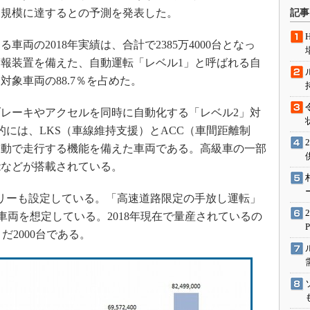
術を知る
0万台規模に達するとの予測を発表した。
記事
エンジニア”が仕掛けた社内
念の180日
両の2018年実績は、合計で2385万4000台となっ
ションは日本を救うのか
報装置を備えた、自動運転「レベル1」と呼ばれる自
、対象車両の88.7％を占めた。
IoT通信
ナリスト「未来展望」
レーキやアクセルを同時に自動化する「レベル2」対
愛されないエンジニア」の
般的には、LKS（車線維持支援）とACC（車間距離制
行動論
自動で走行する機能を備えた車両である。高級車の一部
能などが搭載されている。
リーも設定している。「高速道路限定の手放し運転」
車両を想定している。2018年現在で量産されているの
だ2000台である。