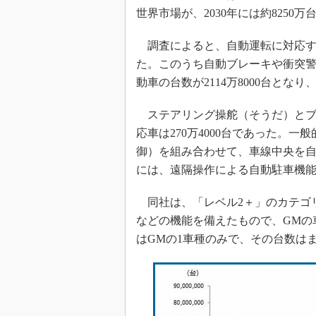
光伝送技
世界市場が、2030年には約825
“異端児
改革、執
調査によると、自動運転に対応する車
イノベー
た。このうち自動ブレーキや衝突警
動車の台数が2114万8000台となり
JASA発
IHSア
ステアリング操舵（そうだ）とブ
「英語に
応車は270万4000台であった。一
ための新
御）を組み合わせて、車線中央を
には、遠隔操作による自動駐車機
同社は、「レベル2＋」のカテゴ
などの機能を備えたもので、GMの
はGMの1車種のみで、その台数はま