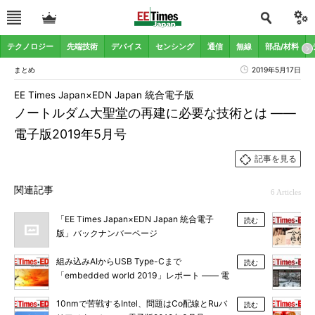
テクノロジー
先端技術
デバイス
センシング
通信
無線
部品/材料
まとめ
2019年5月17日
EE Times Japan×EDN Japan 統合電子版
ノートルダム大聖堂の再建に必要な技術とは ――
電子版2019年5月号
記事を見る
関連記事
6 Articles
「EE Times Japan×EDN Japan 統合電子
読む
版」バックナンバーページ
組み込みAIからUSB Type-Cまで
読む
「embedded world 2019」レポート ―― 電
子版2019年4月号
10nmで苦戦するIntel、問題はCo配線とRuバ
読む