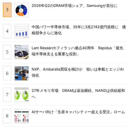
2026年Q2のDRAM市場シェア、Samsungが首位に
中国パワー半導体市場、35年に3兆2742億円規模に 価
格競争さらに激化
Lam Researchフィラッハ拠点40周年 Rapidus「最先
端半導体支える重要な役割」
NXP、Ambarella買収を検討か 狙いは車載とエッジAI
強化
27年メモリ市場 DRAMは逼迫継続、NANDは供給緩和
へ
AIサーバ向け「生産キャパシティー超える受注」ローム