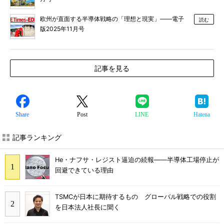
欧州が直面する半導体戦略の「理想と現実」――電子
読む
版2025年11月号
記事を見る
Share
Post
LINE
Hatena
記事ランキング
He・ナフサ・レジスト逼迫の続報――半導体工場停止が
回避できている理由
TSMCが日本に期待するもの グローバル戦略での役割
を日本法人社長に聞く