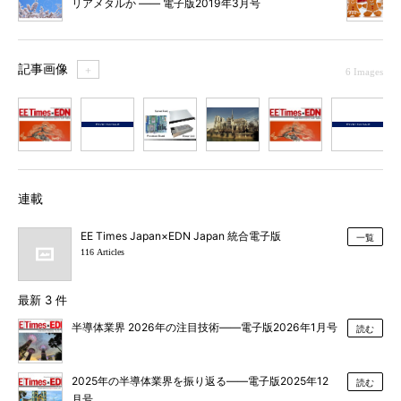
リアメタルか ―― 電子版2019年3月号
記事画像
＋
6 Images
1
2
3
4
5
6
連載
EE Times Japan×EDN Japan 統合電子版
一覧
116 Articles
最新 3 件
半導体業界 2026年の注目技術――電子版2026年1月号
読む
2025年の半導体業界を振り返る――電子版2025年12
読む
月号