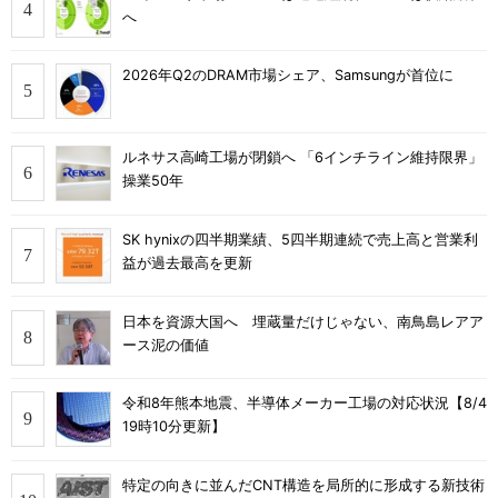
へ
2026年Q2のDRAM市場シェア、Samsungが首位に
ルネサス高崎工場が閉鎖へ 「6インチライン維持限界」
操業50年
SK hynixの四半期業績、5四半期連続で売上高と営業利
益が過去最高を更新
日本を資源大国へ 埋蔵量だけじゃない、南鳥島レアア
ース泥の価値
令和8年熊本地震、半導体メーカー工場の対応状況【8/4
19時10分更新】
特定の向きに並んだCNT構造を局所的に形成する新技術