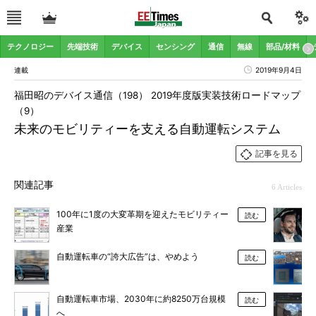
テクノロジー
先端技術
デバイス
センシング
通信
無線
部品/材料
連載
2019年9月4日
福田昭のデバイス通信（198） 2019年度版実装技術ロードマップ
（9）
未来のモビリティーを支える自動運転システム
記事を見る
関連記事
6 Articles
100年に1度の大変革期を迎えたモビリティー
読む
産業
自動運転車の“誇大広告”は、やめよう
読む
自動運転車市場、2030年に約8250万台規模
読む
へ