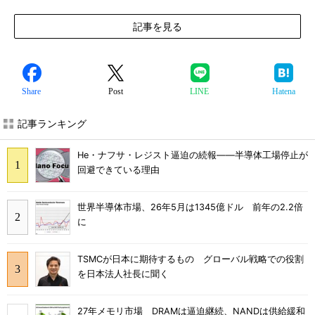
記事を見る
Share
Post
LINE
Hatena
記事ランキング
He・ナフサ・レジスト逼迫の続報――半導体工場停止が
回避できている理由
世界半導体市場、26年5月は1345億ドル 前年の2.2倍
に
TSMCが日本に期待するもの グローバル戦略での役割
を日本法人社長に聞く
27年メモリ市場 DRAMは逼迫継続、NANDは供給緩和