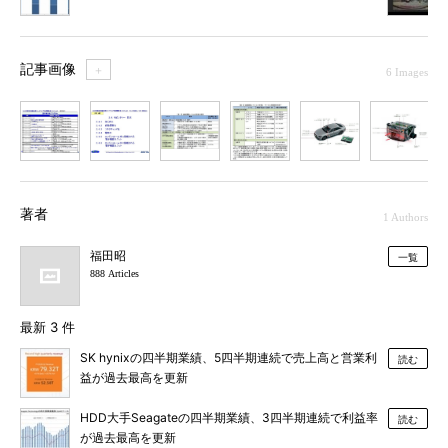
記事画像
＋
6 Images
1
2
3
4
5
6
著者
1 Authors
福田昭
一覧
888 Articles
最新 3 件
SK hynixの四半期業績、5四半期連続で売上高と営業利
読む
益が過去最高を更新
HDD大手Seagateの四半期業績、3四半期連続で利益率
読む
が過去最高を更新