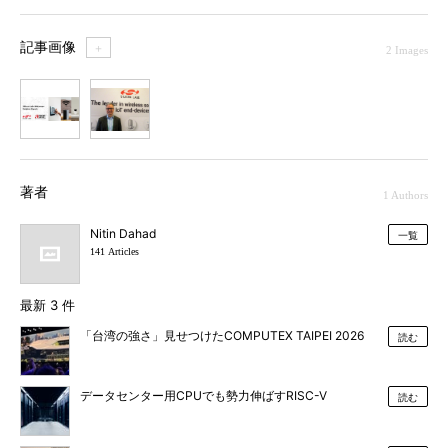
記事画像
＋
2 Images
1
2
著者
1 Authors
Nitin Dahad
一覧
141 Articles
最新 3 件
「台湾の強さ」見せつけたCOMPUTEX TAIPEI 2026
読む
データセンター用CPUでも勢力伸ばすRISC-V
読む