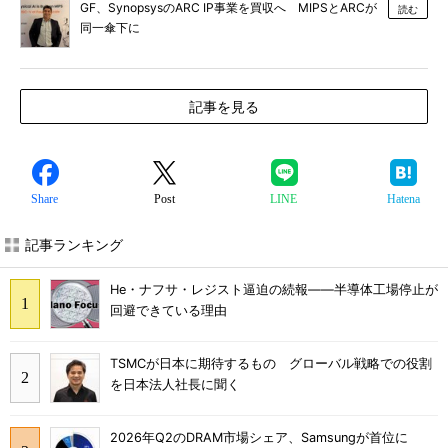
GF、SynopsysのARC IP事業を買収へ MIPSとARCが
読む
同一傘下に
記事を見る
Share
Post
LINE
Hatena
記事ランキング
He・ナフサ・レジスト逼迫の続報――半導体工場停止が
回避できている理由
TSMCが日本に期待するもの グローバル戦略での役割
を日本法人社長に聞く
2026年Q2のDRAM市場シェア、Samsungが首位に