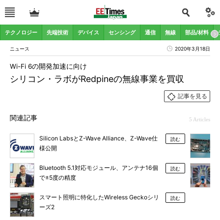
テクノロジー
先端技術
デバイス
センシング
通信
無線
部品/材料
ニュース
2020年3月18日
Wi-Fi 6の開発加速に向け
シリコン・ラボがRedpineの無線事業を買収
記事を見る
関連記事
5 Articles
Silicon LabsとZ-Wave Alliance、Z-Wave仕
読む
様公開
Bluetooth 5.1対応モジュール、アンテナ16個
読む
で±5度の精度
スマート照明に特化したWireless Geckoシリ
読む
ーズ2