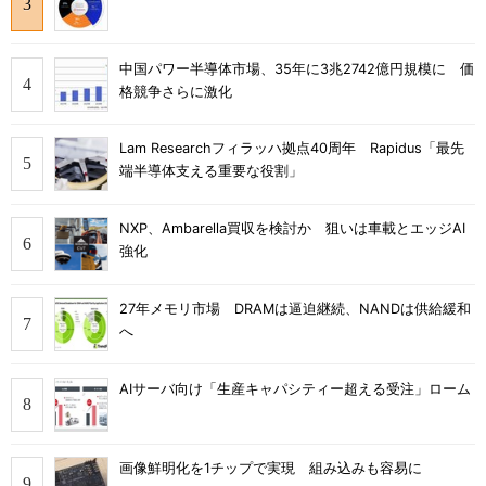
中国パワー半導体市場、35年に3兆2742億円規模に 価
格競争さらに激化
Lam Researchフィラッハ拠点40周年 Rapidus「最先
端半導体支える重要な役割」
NXP、Ambarella買収を検討か 狙いは車載とエッジAI
強化
27年メモリ市場 DRAMは逼迫継続、NANDは供給緩和
へ
AIサーバ向け「生産キャパシティー超える受注」ローム
画像鮮明化を1チップで実現 組み込みも容易に