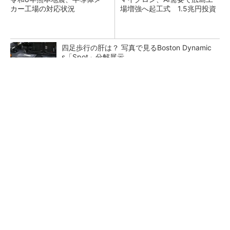
カー工場の対応状況
場増強へ起工式 1.5兆円投資
四足歩行の肝は？ 写真で見るBoston Dynamic
s「Spot」分解展示
半導体製品の信頼性とサプライチェーンにおけ
るトレーサビリティの重要性（後編）
He・ナフサ・レジスト逼迫の続報――半導体工
場停止が回避できている理由