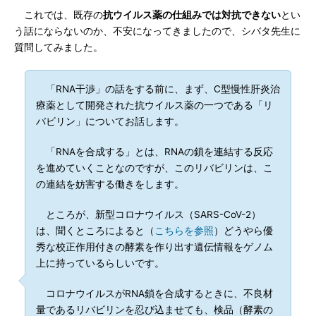
これでは、既存の
抗ウイルス薬の仕組みでは対抗できない
とい
う話にならないのか、不安になってきましたので、シバタ先生に
質問してみました。
「RNA干渉」の話をする前に、まず、C型慢性肝炎治
療薬として開発された抗ウイルス薬の一つである「リ
バビリン」についてお話します。
「RNAを合成する」とは、RNAの鎖を連結する反応
を進めていくことなのですが、このリバビリンは、こ
の連結を妨害する働きをします。
ところが、新型コロナウイルス（SARS-CoV-2）
は、聞くところによると（
こちらを参照
）どうやら優
秀な校正作用付きの酵素を作り出す遺伝情報をゲノム
上に持っているらしいです。
コロナウイルスがRNA鎖を合成するときに、不良材
量であるリバビリンを忍び込ませても、検品（酵素の