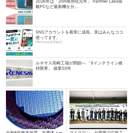
2026年は「2nm商用化元年」 Panther Lake搭
載PCなど最新機を分...
SNSアカウントを着実に成長。実はみんなココ
使ってます。
PR(Dreaw合同会社)
ルネサス高崎工場が閉鎖へ 「6インチライン維
持限界」 操業50年
令和8年熊本地震、半導体メー
マイクロン、AI需要で広島工