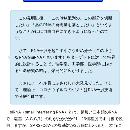
この発明以後、「このRNA配列の、この部分を切断
したい」「あのRNAの発現量を落としたい」というよ
うなことがほぼ自由自在にできるようになったので
す。
さて、RNA干渉を起こす小さなRNA分子（この小さ
なRNAをsiRNAと言います）をターゲットに対して特異
的に設計することで、理学部、工学部、医学部におけ
る生命研究の幅は、爆発的に広がりました。
まさにノーベル賞にふさわしい大発見でした。そし
て、理論上、コロナウイルスのゲノムはRNA干渉技術
で分解可能です。
siRNA（small interfering RNA）とは、超短い二本鎖のRNA
で、塩基（A,G,C,T）の対がたかだか21～23個程度です（後で説
明しますが、SARS-CoV-2の塩基対が3万個に比べると、本当に