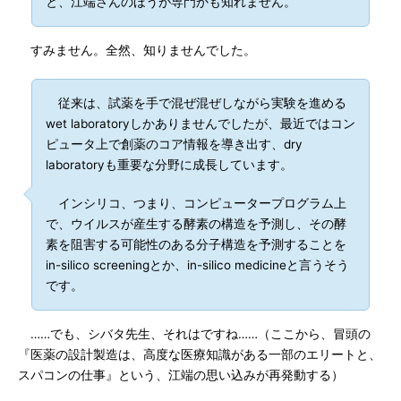
と、江端さんのほうが専門かも知れません。
すみません。全然、知りませんでした。
従来は、試薬を手で混ぜ混ぜしながら実験を進める
wet laboratoryしかありませんでしたが、最近ではコン
ピュータ上で創薬のコア情報を導き出す、dry
laboratoryも重要な分野に成長しています。
インシリコ、つまり、コンピュータープログラム上
で、ウイルスが産生する酵素の構造を予測し、その酵
素を阻害する可能性のある分子構造を予測することを
in-silico screeningとか、in-silico medicineと言うそう
です。
……でも、シバタ先生、それはですね……（ここから、冒頭の
『医薬の設計製造は、高度な医療知識がある一部のエリートと、
スパコンの仕事』という、江端の思い込みが再発動する）