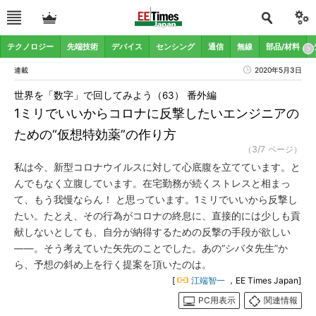
テクノロジー
先端技術
デバイス
センシング
通信
無線
部品/材料
連載
2020年5月3日
世界を「数字」で回してみよう（63） 番外編
1ミリでいいからコロナに反撃したいエンジニアの
ための“仮想特効薬”の作り方
（3/7 ページ）
私は今、新型コロナウイルスに対して心底腹を立てています。と
んでもなく立腹しています。在宅勤務が続くストレスと相まっ
て、もう我慢ならん！ と思っています。1ミリでいいから反撃し
たい。たとえ、その行為がコロナの終息に、直接的には少しも貢
献しないとしても、自分が納得するための反撃の手段が欲しい
――。そう考えていた矢先のことでした。あの“シバタ先生”か
ら、予想の斜め上を行く提案を頂いたのは。
[
江端智一
，EE Times Japan]
PC用表示
関連情報