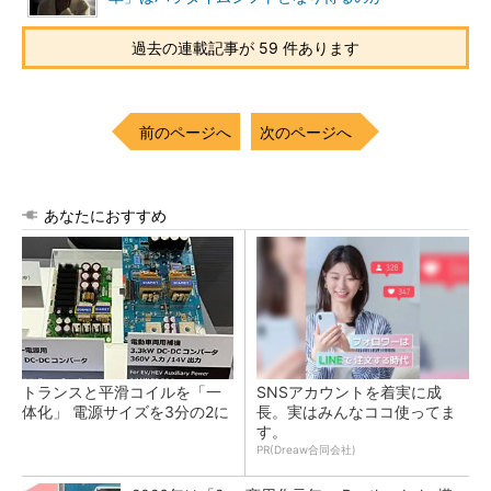
過去の連載記事が 59 件あります
前のページへ
次のページへ
あなたにおすすめ
トランスと平滑コイルを「一
SNSアカウントを着実に成
体化」 電源サイズを3分の2に
長。実はみんなココ使ってま
す。
PR(Dreaw合同会社)