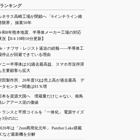
ランキング
ルネサス高崎工場が閉鎖へ 「6インチライン維
持限界」 操業50年
令和8年熊本地震、半導体メーカー工場の対応
状況【8/4 19時10分更新】
He・ナフサ・レジスト逼迫の続報――半導体工
場停止が回避できている理由
ソニー半導体は1Q過去最高益、スマホ市況停滞
も主要顧客ら拡大
村田製作所、26年度1Qは売上高が過去最高 デ
ータセンター関連は81％増
日本を資源大国へ 埋蔵量だけじゃない、南鳥
島レアアース泥の価値
トランスと平滑コイルを「一体化」 電源サイズ
を3分の2に
2026年は「2nm商用化元年」 Panther Lake搭載
PCなど最新機を分解