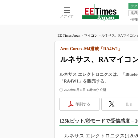
テク
業界
電池／エネル
ア
メディア
特
メ
福田昭の
LS
EE Times Japan
>
マイコン
>
ルネサス、RAマイコンもBlue
福田昭の
マ
湯之上隆
Arm Cortex-M4搭載「RA4W1」
FP
大山聡の
ルネサス、RAマイコンもBl
大原雄介
ック
ルネサス エレクトロニクスは、「Bluetoot
リタイア
「RA4W1」を販売する。
学漂流記
2020年05月11日 13時30分 公開
世界を「
踊るバズワ
印刷する
見る
Buzzwo
この10
125kビット/秒モードで受信感度－1
で起こる
製品分解
ルネサス エレクトロニクスは2020年5月、