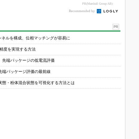
PR(Marshall Group AB)
Recommended by
PR
チャンネルを構成、位相マッチングが容易に
の精度を実現する方法
 先端パッケージの低電流評価
先端パッケージ評価の最前線
状態・粉体混合状態を可視化する方法とは