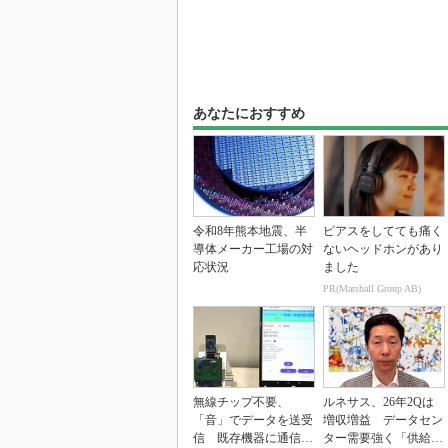
あなたにおすすめ
令和8年熊本地震、半
ピアスをしてても痛く
導体メーカー工場の対
ないヘッドホンがあり
応状況
ました
PR(Marshall Group AB)
無線チップ不要、
ルネサス、26年2Qは
「音」でデータを送受
増収増益 データセン
信 既存機器に通信機
ター需要強く「供給は