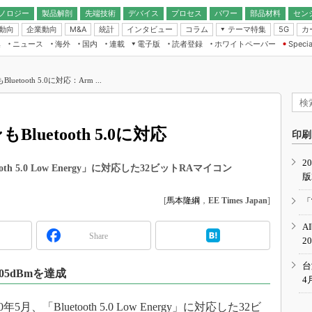
ノロジー
製品解剖
先端技術
デバイス
プロセス
パワー
部品材料
セン
動向
企業動向
統計
インタビュー
コラム
テーマ特集
カ
M&A
5G
ギー
ナログ
無線
集
ニュース
海外
国内
連載
電子版
読者登録
ホワイトペーパー
Specia
フィジカルAI
IoT・エッジコ
モリ
EXPO
Microchip情報
ストレージ通信
EE Times Japan×EDN Japan統合電
エッジAI
子版
I
SEMICON Japan
tooth 5.0に対応：Arm ...
デバイス通信
パワーエレクトロニクス
電子ブックレット
イコン
CEATEC
のナノフォーカス
半導体後工程
GA
EdgeTech＋
業界スコープ
uetooth 5.0に対応
読者調査（EE Times Research）
印刷
TECHNO-FRONT
のエレ・組み込みプレイバ
カーボンニュートラル
2
人とくるま展
h 5.0 Low Energy」に対応した32ビットRAマイコン
版
IoT
直前エンジニアの社会人大
電源設計（EDN Japan）
[
馬本隆綱
，
EE Times Japan
]
「
数字」で回してみよう
エレクトロニクス入門（EDN
A
Japan）
ード ～Behind the
Share
2
rd
年で起こったこと、次の10年
台
05dBmを達成
こと
4
で探るアジアの新トレンド
「Bluetooth 5.0 Low Energy」に対応した32ビ