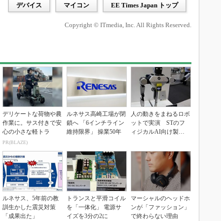
デバイス
マイコン
EE Times Japan トップ
Copyright © ITmedia, Inc. All Rights Reserved.
デリケートな荷物や農
ルネサス高崎工場が閉
人の動きをまねるロボ
作業に。サス付きで安
鎖へ 「6インチライン
ットで実演 STのフ
心の小さな軽トラ
維持限界」 操業50年
ィジカルAI向け製品
群
PR(BLAZE)
ルネサス、5年前の教
トランスと平滑コイル
マーシャルのヘッドホ
訓生かした震災対策
を「一体化」 電源サ
ンが「ファッション」
「成果出た」
イズを3分の2に
で終わらない理由