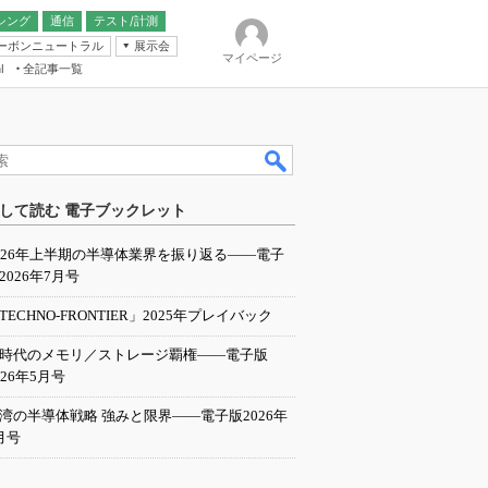
シング
通信
テスト/計測
ーボンニュートラル
展示会
マイページ
全記事一覧
l
ンピューティング
して読む 電子ブックレット
IER
026年上半期の半導体業界を振り返る――電子
2026年7月号
TECHNO-FRONTIER」2025年プレイバック
I時代のメモリ／ストレージ覇権――電子版
026年5月号
湾の半導体戦略 強みと限界――電子版2026年
月号