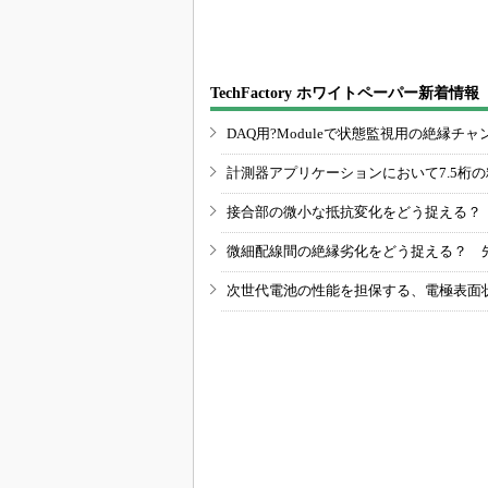
能を追加
パツパツ」
TechFactory ホワイトペーパー新着情報
DAQ用?Moduleで状態監視用の絶縁
計測器アプリケーションにおいて7.5桁
接合部の微小な抵抗変化をどう捉える？
微細配線間の絶縁劣化をどう捉える？ 
次世代電池の性能を担保する、電極表面