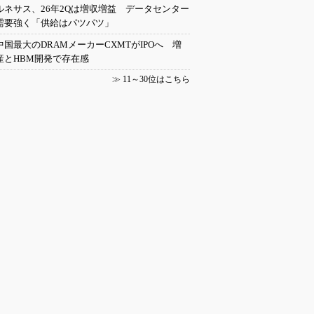
ルネサス、26年2Qは増収増益 データセンター
需要強く「供給はパツパツ」
中国最大のDRAMメーカーCXMTがIPOへ 増
産とHBM開発で存在感
≫
11～30位はこちら