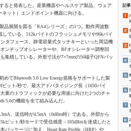
術を知る
販売すると発表した。産業機器やヘルスケア製品、ウェア
記事
エンジニア”が仕掛けた社内
ターネット）エンドポイント機器に向ける。
念の180日
ションは日本を救うのか
製品展開を図る「RA4シリーズ」の1つ。動作周波数
コアを搭載している。512kバイトのフラッシュメモリや96kバイ
IoT通信
のインタフェース、静電容量式タッチキーといった周辺機
ナリスト「未来展望」
オンチップオシレーターや、RFオシレーター調整回
愛されないエンジニア」の
行動論
集積している。外形寸法が7×7mmの56端子QFNパッ
luetooth 5.0 Low Energy規格をサポートした製
ビット/秒で、最大アドバタイジング長（1650バイ
大量のトラフィックが必要な用途に向けた2つのチャ
oth 5.0の機能を全て組み込んだ。
3mA、送信時が4.5mA（0dBm時）である。外部から
kビット/秒モードで受信感度－105dBmを達成したと
ージに加え、Heart Rate Profile（HRP）や