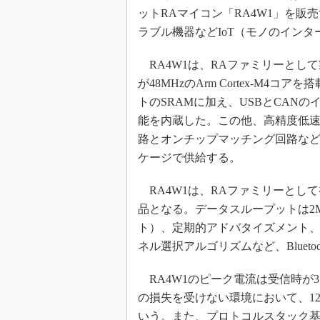
光伝送技
ットRAマイコン「RA4W1」を
“異端児
ラブル機器などIoT（モノのイン
改革、執
イノベー
RA4W1は、RAファミリーとして
が48MHzのArm Cortex-M4
JASA発
トのSRAMに加え、USBとCAN
IHSア
能を内蔵した。この他、高精度低速
「英語に
ための新
路とオンチップマッチング回路なども
ケージで供給する。
RA4W1は、RAファミリーとして初めてB
品となる。データスループットは2M
ト）、定期的アドバタイズメント、
ネル選択アルゴリズムなど、Blueto
RA4W1のピーク電流は受信時が3.
の損失を受けない環境において、125
いう。また、プロトコルスタック基本パッケ