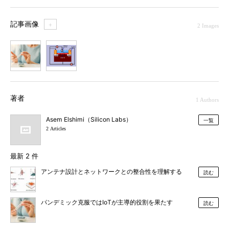
記事画像
＋
2 Images
1
2
著者
1 Authors
Asem Elshimi（Silicon Labs）
一覧
2 Articles
最新 2 件
アンテナ設計とネットワークとの整合性を理解する
読む
パンデミック克服ではIoTが主導的役割を果たす
読む