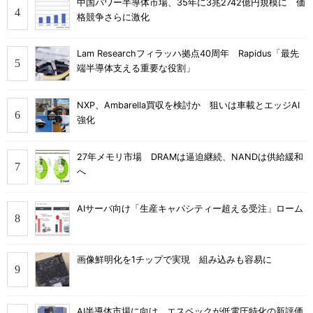
中国パワー半導体市場、35年に3兆2742億円規模に 価
格競争さらに激化
Lam Researchフィラッハ拠点40周年 Rapidus「最先
端半導体支える重要な役割」
NXP、Ambarella買収を検討か 狙いは車載とエッジAI
強化
27年メモリ市場 DRAMは逼迫継続、NANDは供給緩和
へ
AIサーバ向け「生産キャパシティー超える受注」ローム
画像鮮明化を1チップで実現 組み込みも容易に
AI半導体市場に向け、エスペックが低電圧特化の新評価