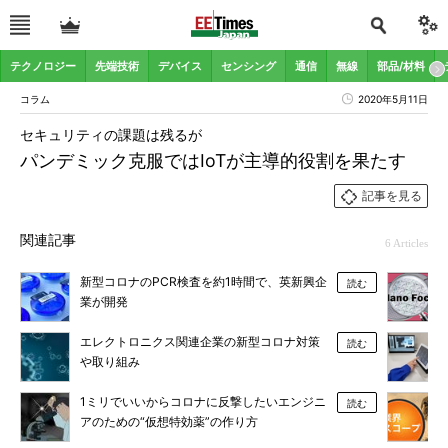
テクノロジー
先端技術
デバイス
センシング
通信
無線
部品/材料
コラム
2020年5月11日
セキュリティの課題は残るが
パンデミック克服ではIoTが主導的役割を果たす
記事を見る
関連記事
6 Articles
新型コロナのPCR検査を約1時間で、英新興企
読む
業が開発
エレクトロニクス関連企業の新型コロナ対策
読む
や取り組み
1ミリでいいからコロナに反撃したいエンジニ
読む
アのための“仮想特効薬”の作り方