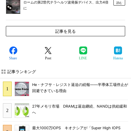
ロームの第2世代テラヘルツ波発振デバイス、出力4倍
読む
に
記事を見る
Share
Post
LINE
Hatena
記事ランキング
He・ナフサ・レジスト逼迫の続報――半導体工場停止が
回避できている理由
27年メモリ市場 DRAMは逼迫継続、NANDは供給緩和
へ
最大1000万IOPS キオクシアが「Super High IOPS