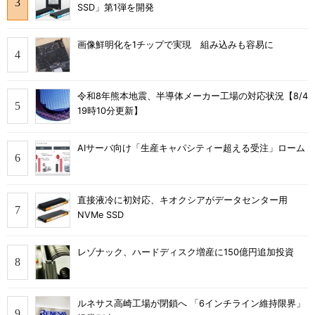
SSD」第1弾を開発
画像鮮明化を1チップで実現 組み込みも容易に
令和8年熊本地震、半導体メーカー工場の対応状況【8/4
19時10分更新】
AIサーバ向け「生産キャパシティー超える受注」ローム
直接液冷に初対応、キオクシアがデータセンター用
NVMe SSD
レゾナック、ハードディスク増産に150億円追加投資
ルネサス高崎工場が閉鎖へ 「6インチライン維持限界」