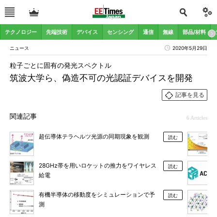
テクノロジー
先端技術
デバイス
センシング
通信
無線
部品/材料
ニュース
2020年5月29日
粒子ごとに固有の発光スペクトル
筑波大学ら、偽造不可の光認証デバイスを開発
記事を見る
関連記事
6 Articles
超伝導体テラヘルツ光源の同期現象を観測
読む
28GHz帯を用いロケットの推力をワイヤレス
読む
給電
有機半導体の移動度をシミュレーションで予
読む
測