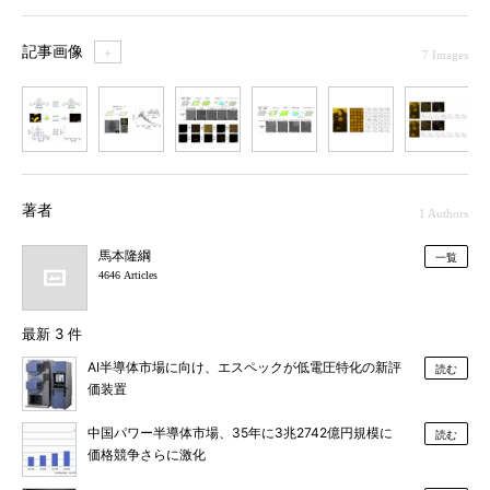
記事画像
＋
7 Images
1
2
3
4
5
6
7
著者
1 Authors
馬本隆綱
一覧
4646 Articles
最新 3 件
AI半導体市場に向け、エスペックが低電圧特化の新評
読む
価装置
中国パワー半導体市場、35年に3兆2742億円規模に
読む
価格競争さらに激化