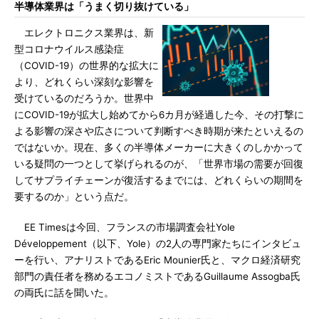
半導体業界は「うまく切り抜けている」
エレクトロニクス業界は、新
型コロナウイルス感染症
（COVID-19）の世界的な拡大に
より、どれくらい深刻な影響を
受けているのだろうか。世界中
にCOVID-19が拡大し始めてから6カ月が経過した今、その打撃に
よる影響の深さや広さについて判断すべき時期が来たといえるの
ではないか。現在、多くの半導体メーカーに大きくのしかかって
いる疑問の一つとして挙げられるのが、「世界市場の需要が回復
してサプライチェーンが復活するまでには、どれくらいの期間を
要するのか」という点だ。
EE Timesは今回、フランスの市場調査会社Yole
Développement（以下、Yole）の2人の専門家たちにインタビュ
ーを行い、アナリストであるEric Mounier氏と、マクロ経済研究
部門の責任者を務めるエコノミストであるGuillaume Assogba氏
の両氏に話を聞いた。