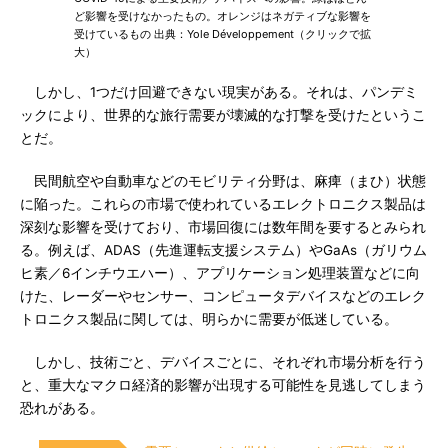
ど影響を受けなかったもの。オレンジはネガティブな影響を
受けているもの 出典：Yole Développement（クリックで拡
大）
しかし、1つだけ回避できない現実がある。それは、パンデミ
ックにより、世界的な旅行需要が壊滅的な打撃を受けたというこ
とだ。
民間航空や自動車などのモビリティ分野は、麻痺（まひ）状態
に陥った。これらの市場で使われているエレクトロニクス製品は
深刻な影響を受けており、市場回復には数年間を要するとみられ
る。例えば、ADAS（先進運転支援システム）やGaAs（ガリウム
ヒ素／6インチウエハー）、アプリケーション処理装置などに向
けた、レーダーやセンサー、コンピュータデバイスなどのエレク
トロニクス製品に関しては、明らかに需要が低迷している。
しかし、技術ごと、デバイスごとに、それぞれ市場分析を行う
と、重大なマクロ経済的影響が出現する可能性を見逃してしまう
恐れがある。