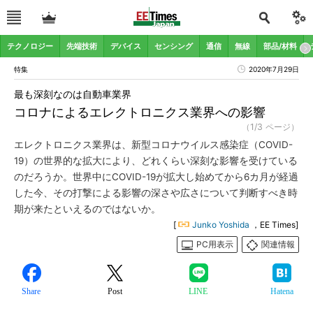
テクノロジー
先端技術
デバイス
センシング
通信
無線
部品/材料
特集
2020年7月29日
最も深刻なのは自動車業界
コロナによるエレクトロニクス業界への影響
（1/3 ページ）
エレクトロニクス業界は、新型コロナウイルス感染症（COVID-
19）の世界的な拡大により、どれくらい深刻な影響を受けている
のだろうか。世界中にCOVID-19が拡大し始めてから6カ月が経過
した今、その打撃による影響の深さや広さについて判断すべき時
期が来たといえるのではないか。
[
Junko Yoshida
，EE Times]
PC用表示
関連情報
Share
Post
LINE
Hatena