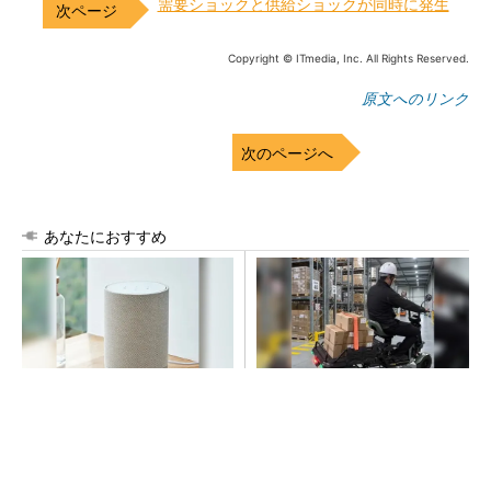
需要ショックと供給ショックが同時に発生
Copyright © ITmedia, Inc. All Rights Reserved.
原文へのリンク
次のページへ
あなたにおすすめ
デノンの空間オーディオ、凄
坂道もスムーズに登坂。免許
すぎた
返納後の日常を支えるシニア
カー
PR(デノン)
PR(BLAZE)