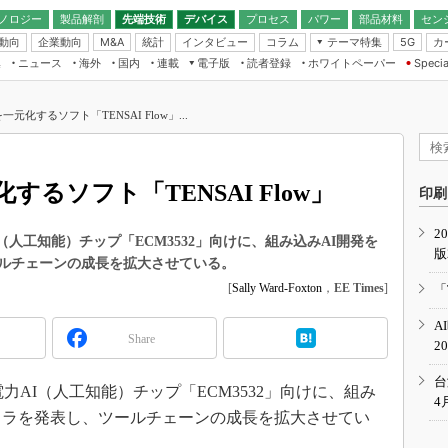
ノロジー
製品解剖
先端技術
デバイス
プロセス
パワー
部品材料
セン
動向
企業動向
統計
インタビュー
コラム
テーマ特集
カ
M&A
5G
ギー
ナログ
無線
集
ニュース
海外
国内
連載
電子版
読者登録
ホワイトペーパー
Specia
フィジカルAI
IoT・エッジコ
モリ
EXPO
Microchip情報
ストレージ通信
EE Times Japan×EDN Japan統合電
エッジAI
子版
I
SEMICON Japan
元化するソフト「TENSAI Flow」...
デバイス通信
パワーエレクトロニクス
電子ブックレット
イコン
CEATEC
のナノフォーカス
半導体後工程
GA
EdgeTech＋
業界スコープ
するソフト「TENSAI Flow」
読者調査（EE Times Research）
印刷
TECHNO-FRONT
のエレ・組み込みプレイバ
カーボンニュートラル
2
人とくるま展
AI（人工知能）チップ「ECM3532」向けに、組み込みAI開発を
版
IoT
直前エンジニアの社会人大
ルチェーンの成長を拡大させている。
電源設計（EDN Japan）
[
Sally Ward-Foxton
，
EE Times
]
「
数字」で回してみよう
エレクトロニクス入門（EDN
A
Japan）
ード ～Behind the
Share
2
rd
年で起こったこと、次の10年
台
費電力AI（人工知能）チップ「ECM3532」向けに、組み
こと
4
イラを発表し、ツールチェーンの成長を拡大させてい
で探るアジアの新トレンド