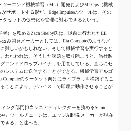
のエンドツーエンド機械学習（ML）開発およびMLOps（機械
がサポートする形だ。Edge Impulseのツールは、その
データセットの仮想化や管理に対応できるという。
責任者）を務めるZach Shelby氏は、以前に行われたEE
込み開発メーカーとしては、Eta Computeのようなメ
常に難しいかもしれない。そして機械学習を実行すると
う。われわれは、そうした課題を取り除こうと、当社製
ッグアンドドロップバイナリを用意している。直ちにセ
社のシステムに送信することができる。機械学習アルゴ
 Computeのターゲット向けにライブラリを構築するこ
することにより、デバイス上で即座に動作させることが
ケティング部門担当シニアディレクターを務めるSemir
I Flow』ツールチェーンは、エッジAI開発メーカーが現在
応できる」と述べる。