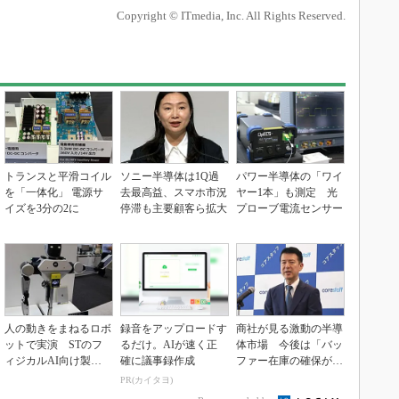
Copyright © ITmedia, Inc. All Rights Reserved.
トランスと平滑コイル
ソニー半導体は1Q過
パワー半導体の「ワイ
を「一体化」 電源サ
去最高益、スマホ市況
ヤー1本」も測定 光
イズを3分の2に
停滞も主要顧客ら拡大
プローブ電流センサー
人の動きをまねるロボ
録音をアップロードす
商社が見る激動の半導
ットで実演 STのフ
るだけ。AIが速く正
体市場 今後は「バッ
ィジカルAI向け製品
確に議事録作成
ファー在庫の確保が重
群
要に」
PR(カイタヨ)