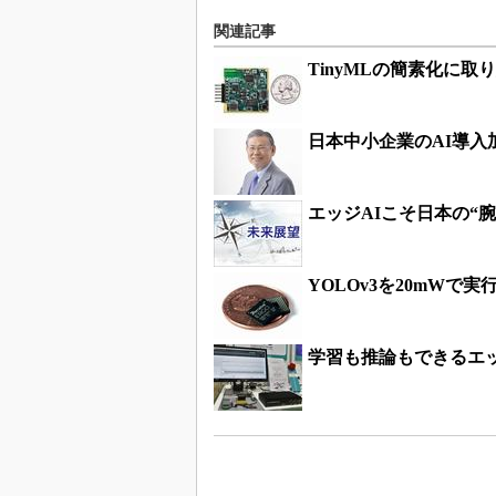
関連記事
TinyMLの簡素化に
日本中小企業のAI導入
エッジAIこそ日本の“
YOLOv3を20mWで実
学習も推論もできるエッジA