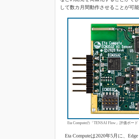
して数カ月間動作させることが可
Eta Computeの「TENSAI Flow」評価ボ
Eta Computeは2020年5月に、Ed