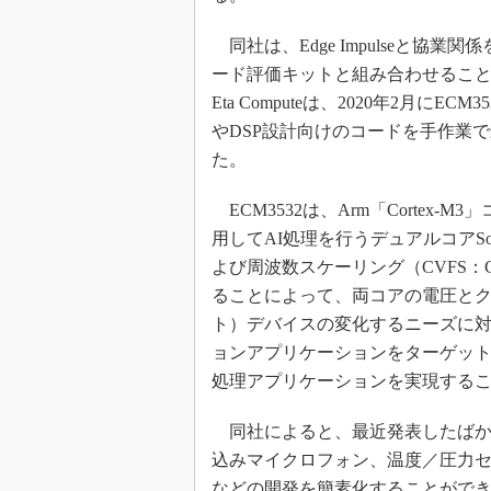
光伝送技
“異端児
同社は、Edge Impulseと協
改革、執
ード評価キットと組み合わせるこ
イノベー
Eta Computeは、2020年2月
JASA発
やDSP設計向けのコードを手作業
た。
IHSア
「英語に
ECM3532は、Arm「Cortex-M3」コア
ための新
用してAI処理を行うデュアルコアSoC
よび周波数スケーリング（CVFS：Continuo
ることによって、両コアの電圧とク
ト）デバイスの変化するニーズに
ョンアプリケーションをターゲット
処理アプリケーションを実現する
同社によると、最近発表したばか
込みマイクロフォン、温度／圧力セン
などの開発を簡素化することができ