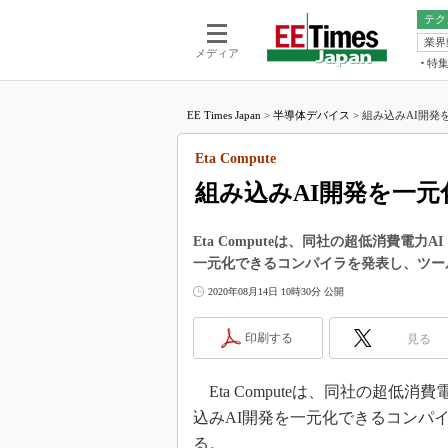
テク
業界
電池／エネル
ア
メディア
特
メ
福田昭の
LS
EE Times Japan
>
半導体デバイス
>
組み込みAI開発を一
福田昭の
マ
湯之上隆
Eta Compute
FP
大山聡の
組み込みAI開発を一元化
大原雄介
ック
Eta Computeは、同社の超低消費電力
リタイア
一元化できるコンパイラを発表し、ツー
学漂流記
2020年08月14日 10時30分 公開
世界を「
踊るバズワ
印刷する
見る
Buzzwo
この10
Eta Computeは、同社の超低消
で起こる
込みAI開発を一元化できるコンパ
製品分解
る。