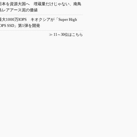
日本を資源大国へ 埋蔵量だけじゃない、南鳥
島レアアース泥の価値
最大1000万IOPS キオクシアが「Super High
IOPS SSD」第1弾を開発
≫
11～30位はこちら