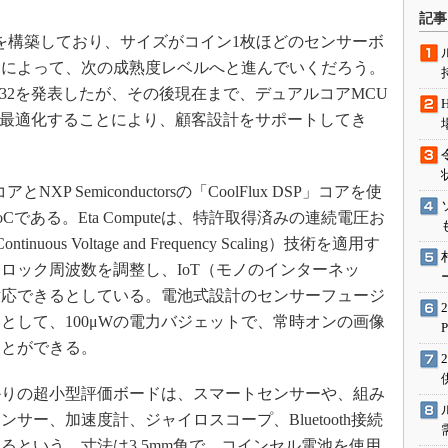
術を知る
記事
エンジニア”が仕掛けた社内
業関係を構築しており、サイズがコイン1枚ほどのセンサーボ
念の180日
とによって、次の成熟度レベルへと進んでいくだろう。
ションは日本を救うのか
にECM3532を発表したが、その後現在まで、デュアルコアMCU
IoT通信
で最適化することにより、顧客設計をサポートしてき
ナリスト「未来展望」
愛されないエンジニア」の
とNXP Semiconductorsの「CoolFlux DSP」コアを使
行動論
である。Eta Computeは、特許取得済みの連続電圧お
us Voltage and Frequency Scaling）技術を適用す
ロック周波数を調整し、IoT（モノのインターネッ
対応できるとしている。電池式設計のセンサーフュージ
として、100μWの電力バジェットで、常時オンの画像
ことができる。
りの超小型評価ボードは、スマートセンサーや、組み
サー、加速度計、ジャイロスコープ、Bluetooth接続
るという。寸法は3.5mm角で、コインセル電池を使用