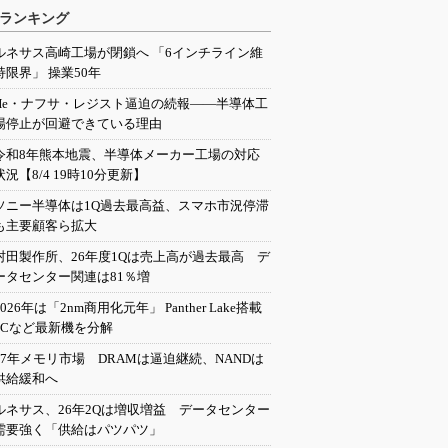
ランキング
ルネサス高崎工場が閉鎖へ 「6インチライン維
持限界」 操業50年
He・ナフサ・レジスト逼迫の続報――半導体工
場停止が回避できている理由
令和8年熊本地震、半導体メーカー工場の対応
状況【8/4 19時10分更新】
ソニー半導体は1Q過去最高益、スマホ市況停滞
も主要顧客ら拡大
村田製作所、26年度1Qは売上高が過去最高 デ
ータセンター関連は81％増
2026年は「2nm商用化元年」 Panther Lake搭載
PCなど最新機を分解
27年メモリ市場 DRAMは逼迫継続、NANDは
供給緩和へ
ルネサス、26年2Qは増収増益 データセンター
需要強く「供給はパツパツ」