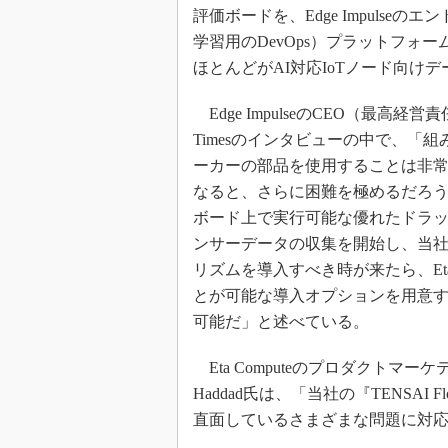
評価ボードを、Edge Impulse
学習用のDevOps）プラットフォーム
ほとんどがAI対応IoTノード向け
Edge ImpulseのCEO（最高経営
Timesのインタビューの中で、「組み
ーカーの部品を使用することは非
なると、さらに困難を極めるだろ
ボード上で実行可能な優れたドラ
ンサーデータの収集を開始し、当
リズムを導入すべき時が来たら、Eta
とが可能な導入オプションを用意
可能だ」と述べている。
Eta Computeのプロダクトマー
Haddad氏は、「当社の『TENSA
直面しているさまざまな問題に対