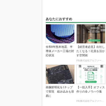
あなたにおすすめ
令和8年熊本地震、半
【経営者必見】出社し
導体メーカー工場の対
たくなる！社員を活か
応状況
す空間術
PR(株式会社アルファーテクノ)
画像鮮明化を1チップ
【一括入手】オフィス
で実現 組み込みも容
作りの全ノウハウ集
易に
PR(株式会社アルファーテクノ)