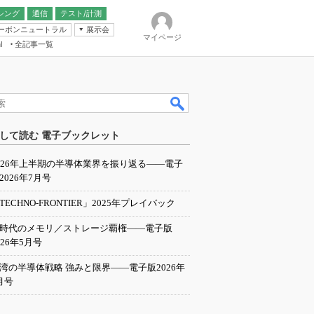
シング
通信
テスト/計測
ーボンニュートラル
展示会
マイページ
全記事一覧
l
ンピューティング
して読む 電子ブックレット
IER
026年上半期の半導体業界を振り返る――電子
2026年7月号
TECHNO-FRONTIER」2025年プレイバック
I時代のメモリ／ストレージ覇権――電子版
026年5月号
湾の半導体戦略 強みと限界――電子版2026年
月号