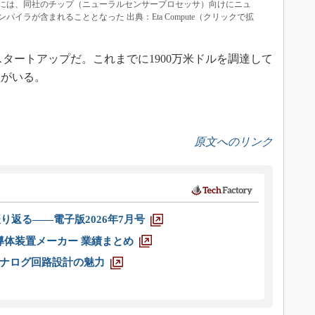
ツールチェーンには、同社のチップ（ニューラルセンサープロセッサ）向けにニュ
イラが含まれることとなった 出典：Eta Compute（クリックで拡
立したスタートアップだ。これまでに1900万米ドルを調達して
員がいる。
原文へのリンク
り返る――電子版2026年7月号
半導体装置メーカー 業績まとめ
ナログ回路設計の魅力