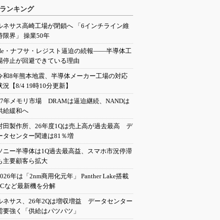
ランキング
ルネサス高崎工場が閉鎖へ 「6インチライン維
持限界」 操業50年
He・ナフサ・レジスト逼迫の続報――半導体工
場停止が回避できている理由
令和8年熊本地震、半導体メーカー工場の対応
状況【8/4 19時10分更新】
27年メモリ市場 DRAMは逼迫継続、NANDは
供給緩和へ
村田製作所、26年度1Qは売上高が過去最高 デ
ータセンター関連は81％増
ソニー半導体は1Q過去最高益、スマホ市況停滞
も主要顧客ら拡大
2026年は「2nm商用化元年」 Panther Lake搭載
PCなど最新機を分解
ルネサス、26年2Qは増収増益 データセンター
需要強く「供給はパツパツ」