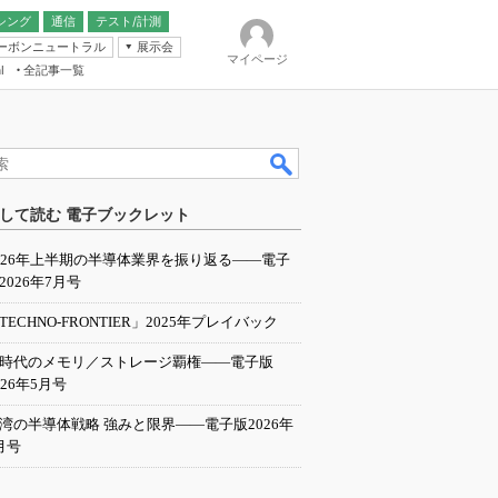
シング
通信
テスト/計測
ーボンニュートラル
展示会
マイページ
全記事一覧
l
ンピューティング
して読む 電子ブックレット
IER
026年上半期の半導体業界を振り返る――電子
2026年7月号
TECHNO-FRONTIER」2025年プレイバック
I時代のメモリ／ストレージ覇権――電子版
026年5月号
湾の半導体戦略 強みと限界――電子版2026年
月号