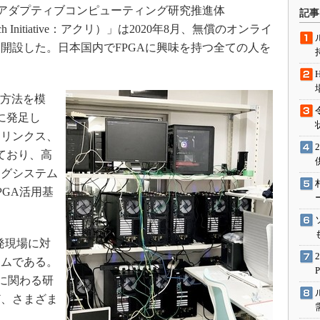
術を知る
アダプティブコンピューティング研究推進体
記事
エンジニア”が仕掛けた社内
esearch Initiative：アクリ）」は2020年8月、無償のオンライ
念の180日
」を開設した。日本国内でFPGAに興味を持つ全ての人を
ションは日本を救うのか
IoT通信
用方法を模
ナリスト「未来展望」
月に発足し
愛されないエンジニア」の
イリンクス、
行動論
ており、高
ングシステム
GA活用基
発現場に対
ラムである。
に関わる研
ど、さまざま