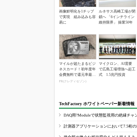
画像鮮明化を1チップ
ルネサス高崎工場が閉
で実現 組み込みも容
鎖へ 「6インチライン
易に
維持限界」 操業50年
マイルが超たまるビジ
マイクロン、AI需要
ネスカード！初年度年
で広島工場増強へ起工
会費無料で還元率最大
式 1.5兆円投資
1.125%
PR(クレディセゾン)
TechFactory ホワイトペーパー新着情報
DAQ用?Moduleで状態監視用の絶縁
計測器アプリケーションにおいて7.5桁