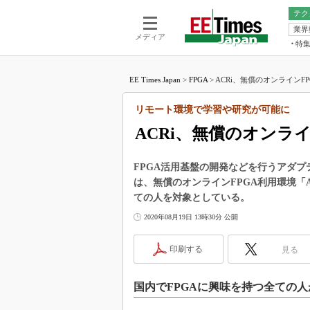
テク
業界
電池／エネル
ア
メディア
特
メ
福田昭の
LS
EE Times Japan
>
FPGA
>
ACRi、無償のオンラインFP
福田昭の
マ
湯之上隆
リモート環境で学習や研究が可能に
FP
大山聡の
ACRi、無償のオンラ
大原雄介
ック
FPGA活用基盤の開発などを行うアダプ
リタイア
は、無償のオンラインFPGA利用環境「
学漂流記
ての人を対象としている。
世界を「
2020年08月19日 13時30分 公開
踊るバズワ
Buzzwo
印刷する
見る
この10
で起こる
国内でFPGAに興味を持つ全ての人
製品分解