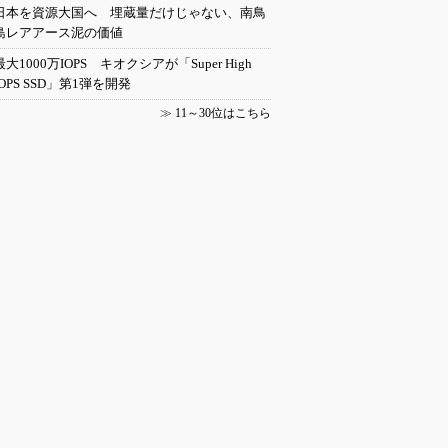
日本を資源大国へ 埋蔵量だけじゃない、南鳥
島レアアース泥の価値
最大1000万IOPS キオクシアが「Super High
IOPS SSD」第1弾を開発
≫
11～30位はこちら