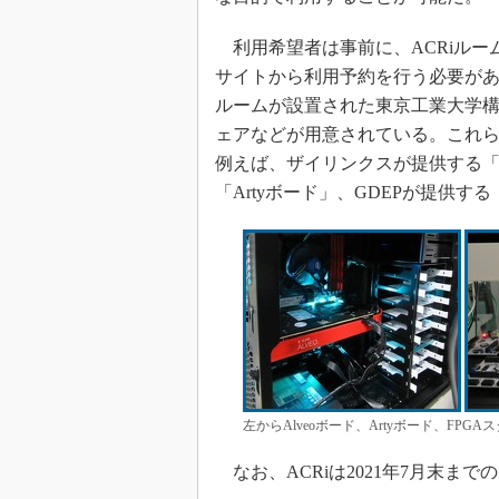
利用希望者は事前に、ACRiルー
サイトから利用予約を行う必要がある
ルームが設置された東京工業大学構内
ェアなどが用意されている。これ
例えば、ザイリンクスが提供する「Al
「Artyボード」、GDEPが提供する「
左からAlveoボード、Artyボード、FPG
なお、ACRiは2021年7月末まで