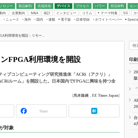
ノロジー
製品解剖
先端技術
デバイス
プロセス
パワー
部品材料
セン
動向
企業動向
統計
インタビュー
コラム
テーマ特集
カ
M&A
5G
ギー
ナログ
無線
集
ニュース
海外
国内
連載
電子版
読者登録
ホワイトペーパー
Specia
フィジカルAI
IoT・エッジコ
モリ
EXPO
Microchip情報
ストレージ通信
EE Times Japan×EDN Japan統合電
エッジAI
子版
I
SEMICON Japan
GA利用環境を開設：リモー...
デバイス通信
パワーエレクトロニクス
電子ブックレット
イコン
CEATEC
のナノフォーカス
半導体後工程
GA
EdgeTech＋
業界スコープ
インFPGA利用環境を開設
読者調査（EE Times Research）
印刷
TECHNO-FRONT
のエレ・組み込みプレイバ
カーボンニュートラル
2
人とくるま展
ティブコンピューティング研究推進体「ACRi（アクリ）」
版
IoT
直前エンジニアの社会人大
ACRiルーム」を開設した。日本国内でFPGAに興味を持つ全
電源設計（EDN Japan）
「
数字」で回してみよう
[
馬本隆綱
，
EE Times Japan
]
エレクトロニクス入門（EDN
A
Japan）
ード ～Behind the
2
rd
Share
年で起こったこと、次の10年
台
こと
4
が対象
で探るアジアの新トレンド