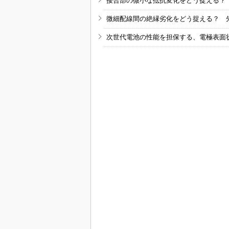
接合部の微小な抵抗変化をどう捉える？
微細配線間の絶縁劣化をどう捉える？ 
次世代電池の性能を担保する、電極表面