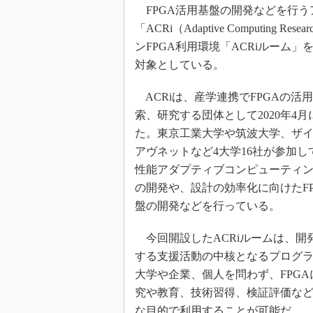
光伝送技
FPGA活用基盤の開発などを行う
“異端児
「ACRi（Adaptive Computing R
改革、執
ンFPGA利用環境「ACRiルーム
イノベー
対象としている。
JASA発
ACRiは、産学連携でFPGAの活
IHSア
索、研究する団体として2020年4
「英語に
た。東京工業大学や筑波大学、ザ
ための新
アヴネットなど4大学16社が参加し
性能アダプティブコンピューティ
の開発や、設計の効率化に向けたFP
盤の開発などを行っている。
今回開設したACRiルームは、開
する支援活動の中核となるプログ
大学や企業、個人を問わず、FPGA
究や教育、技術習得、検証評価な
な目的で利用することが可能だ。