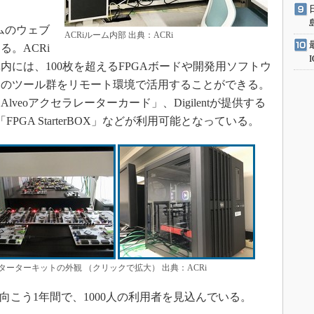
ムのウェブ
ACRiルーム内部 出典：ACRi
。ACRi
には、100枚を超えるFPGAボードや開発用ソフトウ
らのツール群をリモート環境で活用することができる。
veoアクセラレーターカード」、Digilentが提供する
FPGA StarterBOX」などが利用可能となっている。
Aスターターキットの外観 （クリックで拡大） 出典：ACRi
の向こう1年間で、1000人の利用者を見込んでいる。