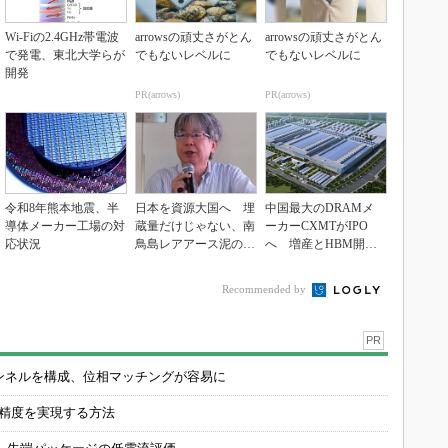
Wi-Fiの2.4GHz帯電波
arrowsの頑丈さがとん
arrowsの頑丈さがとん
で発電、東北大学らが
でもないレベルに
でもないレベルに
開発
PR(arrows)
PR(arrows)
令和8年熊本地震、半
日本を資源大国へ 埋
中国最大のDRAMメ
導体メーカー工場の対
蔵量だけじゃない、南
ーカーCXMTがIPO
応状況
鳥島レアアース泥の価
へ 増産とHBM開発
値
で存在感
Recommended by
PR
チャンネルを構成、位相マッチングが容易に
の精度を実現する方法