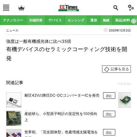
テクノロジー
先端技術
デバイス
センシング
通信
無線
部品/材料
ニュース
2020年12月3日
強度は一般有機感光体に比べ35倍
有機デバイスのセラミックコーティング技術を開
発
記事を見る
関連記事
4 Articles
耐圧42Vの降圧DC-DCコンバーターICを発売
読む
産総研ら、小型原子時計の安定性を100倍向
読む
上
世界初、「完全固体型」色素増感太陽電池を
読む