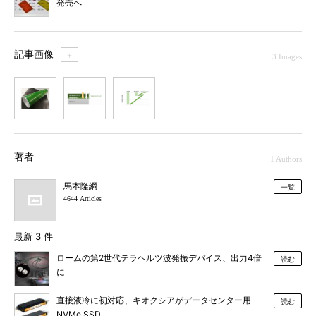
発売へ
記事画像
＋
3 Images
1
2
3
著者
1 Authors
馬本隆綱
一覧
4644 Articles
最新 3 件
ロームの第2世代テラヘルツ波発振デバイス、出力4倍
読む
に
直接液冷に初対応、キオクシアがデータセンター用
読む
NVMe SSD