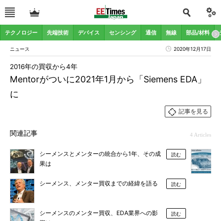
テクノロジー
先端技術
デバイス
センシング
通信
無線
部品/材料
ニュース
2020年12月17日
2016年の買収から4年
Mentorがついに2021年1月から「Siemens EDA」
に
記事を見る
関連記事
4 Articles
シーメンスとメンターの統合から1年、その成
読む
果は
シーメンス、メンター買収までの経緯を語る
読む
シーメンスのメンター買収、EDA業界への影
読む