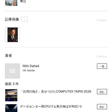
響は
記事画像
＋
1 Images
1
著者
1 Authors
Nitin Dahad
一覧
141 Articles
最新 3 件
「台湾の強さ」見せつけたCOMPUTEX TAIPEI 2026
読む
データセンター用CPUでも勢力伸ばすRISC-V
読む