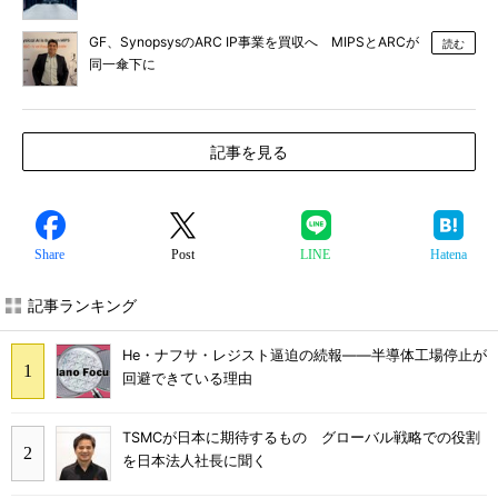
GF、SynopsysのARC IP事業を買収へ MIPSとARCが
読む
同一傘下に
記事を見る
Share
Post
LINE
Hatena
記事ランキング
He・ナフサ・レジスト逼迫の続報――半導体工場停止が
回避できている理由
TSMCが日本に期待するもの グローバル戦略での役割
を日本法人社長に聞く