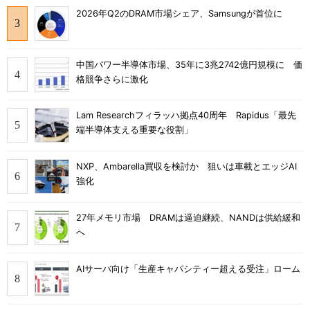
2026年Q2のDRAM市場シェア、Samsungが首位に
中国パワー半導体市場、35年に3兆2742億円規模に 価
格競争さらに激化
Lam Researchフィラッハ拠点40周年 Rapidus「最先
端半導体支える重要な役割」
NXP、Ambarella買収を検討か 狙いは車載とエッジAI
強化
27年メモリ市場 DRAMは逼迫継続、NANDは供給緩和
へ
AIサーバ向け「生産キャパシティー超える受注」ローム