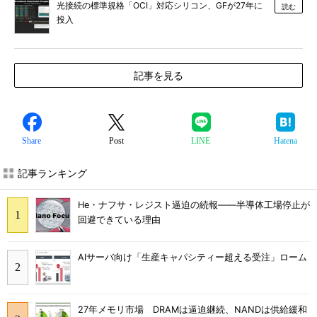
光接続の標準規格「OCI」対応シリコン、GFが27年に
読む
投入
記事を見る
Share
Post
LINE
Hatena
記事ランキング
He・ナフサ・レジスト逼迫の続報――半導体工場停止が
回避できている理由
AIサーバ向け「生産キャパシティー超える受注」ローム
27年メモリ市場 DRAMは逼迫継続、NANDは供給緩和