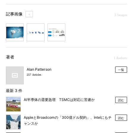
記事画像
＋
3 Images
1
2
3
著者
1 Authors
Alan Patterson
一覧
257 Articles
最新 3 件
AI半導体の需要急増 TSMCは対応に苦慮か
読む
AppleとBroadcomの「300億ドル契約」、Intelにもチ
読む
ャンスか