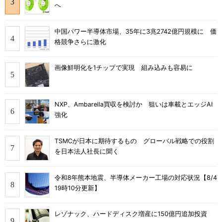
へ
中国パワー半導体市場、35年に3兆2742億円規模に 価
格競争さらに激化
画像鮮明化を1チップで実現 組み込みも容易に
NXP、Ambarella買収を検討か 狙いは車載とエッジAI
強化
TSMCが日本に期待するもの グローバル戦略での役割
を日本法人社長に聞く
令和8年熊本地震、半導体メーカー工場の対応状況【8/4
19時10分更新】
レゾナック、ハードディスク増産に150億円追加投資