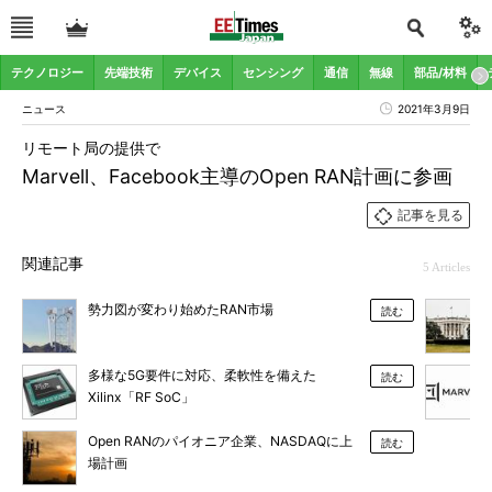
テクノロジー
先端技術
デバイス
センシング
通信
無線
部品/材料
ニュース
2021年3月9日
リモート局の提供で
Marvell、Facebook主導のOpen RAN計画に参画
記事を見る
関連記事
5 Articles
勢力図が変わり始めたRAN市場
読む
多様な5G要件に対応、柔軟性を備えた
読む
Xilinx「RF SoC」
Open RANのパイオニア企業、NASDAQに上
読む
場計画