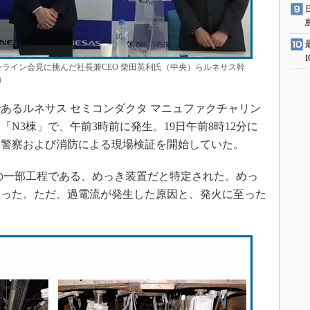
オンライン会見に挑んだ社長兼CEO 柴田英利氏（中央）らルネサス幹
）
るルネサス セミコンダクタ マニュファクチャリン
「N3棟」で、午前3時前に発生。19日午前8時12分に
ら警察および消防による現場検証を開始していた。
の一部工程である、めっき装置だと特定された。めっ
至った。ただ、過電流が発生した原因と、発火に至った