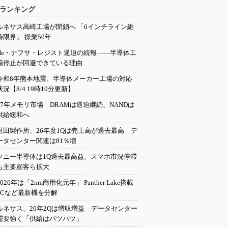
ランキング
ルネサス高崎工場が閉鎖へ 「6インチライン維
持限界」 操業50年
He・ナフサ・レジスト逼迫の続報――半導体工
場停止が回避できている理由
令和8年熊本地震、半導体メーカー工場の対応
状況【8/4 19時10分更新】
27年メモリ市場 DRAMは逼迫継続、NANDは
供給緩和へ
村田製作所、26年度1Qは売上高が過去最高 デ
ータセンター関連は81％増
ソニー半導体は1Q過去最高益、スマホ市況停滞
も主要顧客ら拡大
2026年は「2nm商用化元年」 Panther Lake搭載
PCなど最新機を分解
ルネサス、26年2Qは増収増益 データセンター
需要強く「供給はパツパツ」