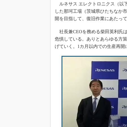
光伝送技
ルネサス エレクトロニクス（以下、
した那珂工場（茨城県ひたちなか市
“異端児
改革、執
開を目指して、復旧作業にあたっ
イノベー
社長兼CEOを務める柴田英利氏
JASA発
危惧している。ありとあらゆる方
IHSア
げていく。1カ月以内での生産再開
「英語に
ための新