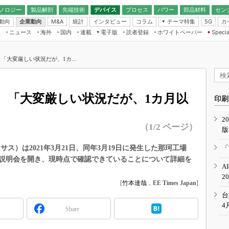
ノロジー
製品解剖
先端技術
デバイス
プロセス
パワー
部品材料
セン
動向
企業動向
統計
インタビュー
コラム
テーマ特集
カ
M&A
5G
ギー
ナログ
無線
集
ニュース
海外
国内
連載
電子版
読者登録
ホワイトペーパー
Specia
フィジカルAI
IoT・エッジコ
モリ
EXPO
Microchip情報
ストレージ通信
EE Times Japan×EDN Japan統合電
エッジAI
子版
I
SEMICON Japan
「大変厳しい状況だが、1カ...
デバイス通信
パワーエレクトロニクス
電子ブックレット
イコン
CEATEC
のナノフォーカス
半導体後工程
GA
EdgeTech＋
業界スコープ
、「大変厳しい状況だが、1カ月以
読者調査（EE Times Research）
印刷
TECHNO-FRONT
のエレ・組み込みプレイバ
カーボンニュートラル
2
人とくるま展
（1/2 ページ）
版
IoT
直前エンジニアの社会人大
電源設計（EDN Japan）
ス）は2021年3月21日、同年3月19日に発生した那珂工場
「
数字」で回してみよう
説明会を開き、現時点で確認できていることについて詳細を
エレクトロニクス入門（EDN
A
Japan）
ード ～Behind the
2
rd
[
竹本達哉
，
EE Times Japan
]
年で起こったこと、次の10年
台
こと
4
Share
で探るアジアの新トレンド