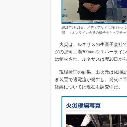
2021年3月21日、メディアなどに向けた
部 （オンライン会見の様子をキャプチャ
火災は、ルネサスの生産子会社であ
グの那珂工場300mmウエハーライン
は鎮火され、ルネサスは翌20日か
現場検証の結果、出火元はN3棟
き装置で過電流が発生し、発火に
経緯については現在も調査中だ。