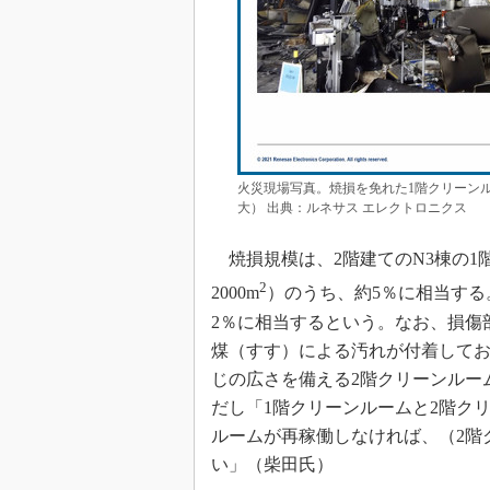
火災現場写真。焼損を免れた1階クリーン
大） 出典：ルネサス エレクトロニクス
焼損規模は、2階建てのN3棟の1階
2
2000m
）のうち、約5％に相当する
2％に相当するという。なお、損傷
煤（すす）による汚れが付着してお
じの広さを備える2階クリーンルー
だし「1階クリーンルームと2階ク
ルームが再稼働しなければ、（2階
い」（柴田氏）