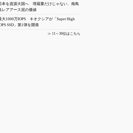
日本を資源大国へ 埋蔵量だけじゃない、南鳥
島レアアース泥の価値
最大1000万IOPS キオクシアが「Super High
IOPS SSD」第1弾を開発
≫
11～30位はこちら