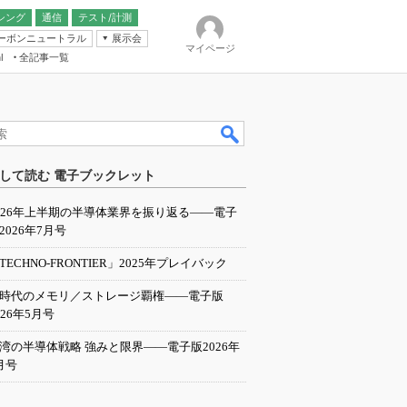
シング
通信
テスト/計測
ーボンニュートラル
展示会
マイページ
全記事一覧
l
ンピューティング
して読む 電子ブックレット
IER
026年上半期の半導体業界を振り返る――電子
2026年7月号
TECHNO-FRONTIER」2025年プレイバック
I時代のメモリ／ストレージ覇権――電子版
026年5月号
湾の半導体戦略 強みと限界――電子版2026年
月号