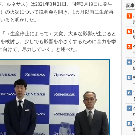
術を知る
ルネサス）は2021年3月21日、同年3月19日に発生
記事
）の火災について説明会を開き、1カ月以内に生産再
エンジニア”が仕掛けた社内
念の180日
ていると明かした。
ションは日本を救うのか
は「（生産停止によって）大変、大きな影響が生じると
IoT通信
策を検討し、少しでも影響を小さくするために全力を挙
ナリスト「未来展望」
に向けて、尽力していく」と述べた。
愛されないエンジニア」の
行動論