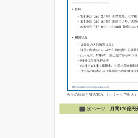
火災の経緯と被害状況 （クリックで拡大）
次ページ
月間170億
→