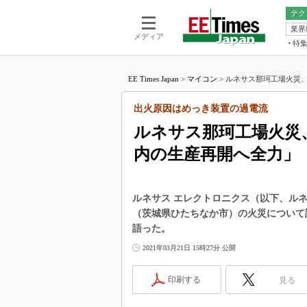
テク
業界
電池／エネル
ア
メディア
特
メ
福田昭の
LS
EE Times Japan
>
マイコン
>
ルネサス那珂工場火災、
福田昭の
マ
湯之上隆
出火原因はめっき装置の過電流
FP
大山聡の
ルネサス那珂工場火災
大原雄介
内の生産再開へ全力」
ック
リタイア
学漂流記
ルネサス エレクトロニクス（以下、ルネサ
世界を「
（茨城県ひたちなか市）の火災について
語った。
踊るバズワ
Buzzwo
2021年03月21日 15時27分 公開
この10
で起こる
印刷する
見る
製品分解