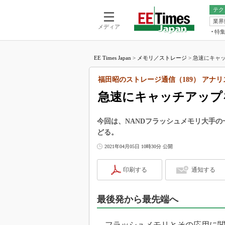
テク
業界
電池／エネル
ア
メディア
特
メ
福田昭の
LS
EE Times Japan
>
メモリ／ストレージ
>
急速にキャッチ
福田昭の
マ
湯之上隆
福田昭のストレージ通信（189） アナ
FP
大山聡の
急速にキャッチアップを進め
大原雄介
ック
今回は、NANDフラッシュメモリ大手の一角
リタイア
どる。
学漂流記
2021年04月05日 10時30分 公開
世界を「
踊るバズワ
印刷する
通知する
Buzzwo
この10
で起こる
最後発から最先端へ
製品分解
フラッシュメモリとその応用に関