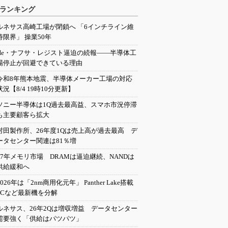
ランキング
ルネサス高崎工場が閉鎖へ 「6インチライン維
持限界」 操業50年
He・ナフサ・レジスト逼迫の続報――半導体工
場停止が回避できている理由
令和8年熊本地震、半導体メーカー工場の対応
状況【8/4 19時10分更新】
ソニー半導体は1Q過去最高益、スマホ市況停滞
も主要顧客ら拡大
村田製作所、26年度1Qは売上高が過去最高 デ
ータセンター関連は81％増
27年メモリ市場 DRAMは逼迫継続、NANDは
供給緩和へ
2026年は「2nm商用化元年」 Panther Lake搭載
PCなど最新機を分解
ルネサス、26年2Qは増収増益 データセンター
需要強く「供給はパツパツ」