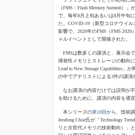
光伝送技
（FMS：Flash Memory Summi
“異端児
で、毎年8月上旬あるいは8月中旬
改革、執
た。COVID-19（新型コロナウ
イノベー
影響で、2020年のFMS（FMS 
JASA発
ャルイベントとして開催された。
IHSア
FMSは数多くの講演と、展示会
「英語に
ための新
揮発性メモリとストレージの動向に関するセッシ
Lead to New Storage Cap
の中でアナリストによる3件の講演
なお講演の内容だけでは説明が不
を助けるために、講演の内容を適
本シリーズの
第10回
から、技術調査
Jeodong Choe氏が「Technology 
リと次世代メモリの技術動向）」