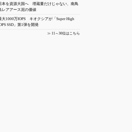
日本を資源大国へ 埋蔵量だけじゃない、南鳥
島レアアース泥の価値
最大1000万IOPS キオクシアが「Super High
IOPS SSD」第1弾を開発
≫
11～30位はこちら