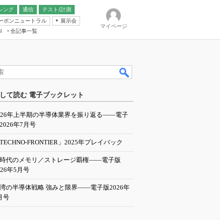
シング
通信
テスト/計測
ーボンニュートラル
展示会
マイページ
全記事一覧
l
ンピューティング
して読む 電子ブックレット
IER
026年上半期の半導体業界を振り返る――電子
2026年7月号
TECHNO-FRONTIER」2025年プレイバック
I時代のメモリ／ストレージ覇権――電子版
026年5月号
湾の半導体戦略 強みと限界――電子版2026年
月号