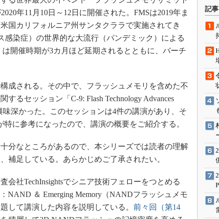
術を知る
記事
t）」が2020年11月10日～12日に開催された。FMSは2019年ま
エンジニア”が仕掛けた社内
に米国カリフォルニア州サンタクララで実施されてき
念の180日
イルス感染症）の世界的な大流行（パンデミック）による
ションは日本を救うのか
2020）は開催時期が3カ月ほど延期されるとともに、バーチ
IoT通信
ナリスト「未来展望」
で構成される。その中で、フラッシュメモリを含めた不
愛されないエンジニア」の
行動論
ョン「C-9: Flash Technology Advances
abilities」が興味深かった。このセッションは4件の講演があり、そ
が特に参考になったので、講演の概要をご紹介する。
十分なところがあるので、本シリーズでは読者の理解
宜、補足している。あらかじめご了承されたい。
会社TechInsightsでシニア技術フェローをつとめる
Trend：NAND ＆ Emerging Memory（NANDフラッシュメモ
と題して講演した内容を説明している。
前々回（第14