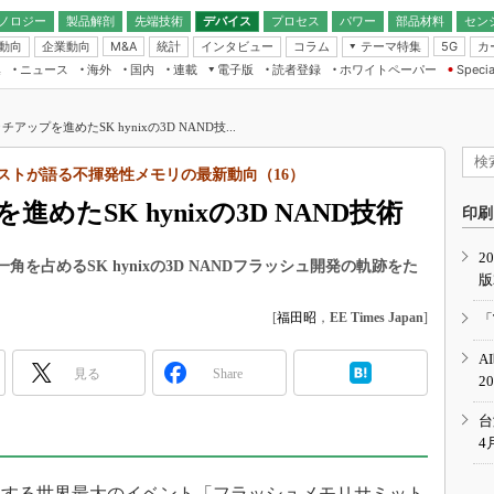
ノロジー
製品解剖
先端技術
デバイス
プロセス
パワー
部品材料
セン
動向
企業動向
統計
インタビュー
コラム
テーマ特集
カ
M&A
5G
ギー
ナログ
無線
集
ニュース
海外
国内
連載
電子版
読者登録
ホワイトペーパー
Specia
フィジカルAI
IoT・エッジコ
モリ
EXPO
Microchip情報
ストレージ通信
EE Times Japan×EDN Japan統合電
エッジAI
子版
I
SEMICON Japan
アップを進めたSK hynixの3D NAND技...
デバイス通信
パワーエレクトロニクス
電子ブックレット
イコン
CEATEC
のナノフォーカス
リストが語る不揮発性メモリの最新動向（16）
半導体後工程
GA
EdgeTech＋
業界スコープ
たSK hynixの3D NAND技術
読者調査（EE Times Research）
印刷
TECHNO-FRONT
のエレ・組み込みプレイバ
カーボンニュートラル
2
人とくるま展
を占めるSK hynixの3D NANDフラッシュ開発の軌跡をた
版
IoT
直前エンジニアの社会人大
電源設計（EDN Japan）
[
福田昭
，
EE Times Japan
]
「
数字」で回してみよう
エレクトロニクス入門（EDN
A
Japan）
ード ～Behind the
見る
Share
2
rd
年で起こったこと、次の10年
台
こと
4
で探るアジアの新トレンド
する世界最大のイベント「フラッシュメモリサミット