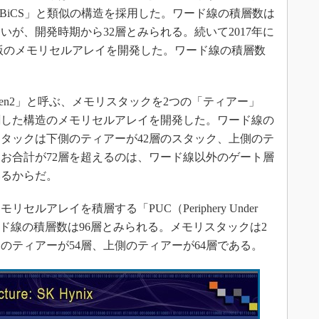
BiCS」と類似の構造を採用した。ワード線の積層数は
が、開発時期から32層とみられる。続いて2017年に
ぶ改良版のメモリセルアレイを開発した。ワード線の積層数
S Gen2」と呼ぶ、メモリスタックを2つの「ティアー」
割した構造のメモリセルアレイを開発した。ワード線の
スタックは下側のティアーが42層のスタック、上側のテ
なお合計が72層を超えるのは、ワード線以外のゲート層
いるからだ。
ルアレイを積層する「PUC（Periphery Under
。ワード線の積層数は96層とみられる。メモリスタックは2
のティアーが54層、上側のティアーが64層である。