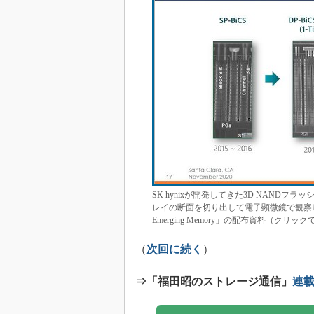
SK hynixが開発してきた3D NAN
レイの断面を切り出して電子顕微鏡で観察したもの。出
Emerging Memory」の配布資料（クリッ
（
次回に続く
）
⇒「福田昭のストレージ通信」
連