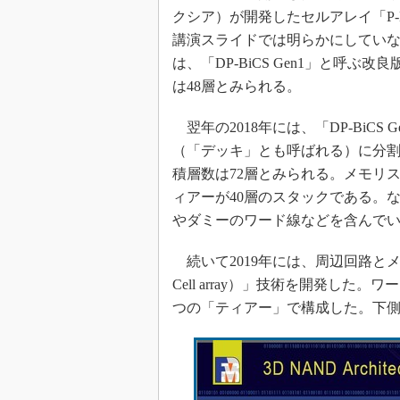
クシア）が開発したセルアレイ「P-
講演スライドでは明らかにしていない
は、「DP-BiCS Gen1」と呼
は48層とみられる。
翌年の2018年には、「DP-BiC
（「デッキ」とも呼ばれる）に分
積層数は72層とみられる。メモリ
ィアーが40層のスタックである。
やダミーのワード線などを含んで
続いて2019年には、周辺回路とメモリセ
Cell array）」技術を開発した
つの「ティアー」で構成した。下側