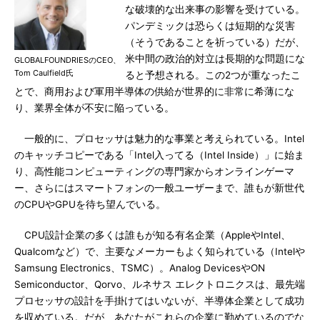
な破壊的な出来事の影響を受けている。
パンデミックは恐らくは短期的な災害
（そうであることを祈っている）だが、
米中間の政治的対立は長期的な問題にな
GLOBALFOUNDRIESのCEO、
Tom Caulfield氏
ると予想される。この2つが重なったこ
とで、商用および軍用半導体の供給が世界的に非常に希薄にな
り、業界全体が不安に陥っている。
一般的に、プロセッサは魅力的な事業と考えられている。Intel
のキャッチコピーである「Intel入ってる（Intel Inside）」に始ま
り、高性能コンピューティングの専門家からオンラインゲーマ
ー、さらにはスマートフォンの一般ユーザーまで、誰もが新世代
のCPUやGPUを待ち望んでいる。
CPU設計企業の多くは誰もが知る有名企業（AppleやIntel、
Qualcomなど）で、主要なメーカーもよく知られている（Intelや
Samsung Electronics、TSMC）。Analog DevicesやON
Semiconductor、Qorvo、ルネサス エレクトロニクスは、最先端
プロセッサの設計を手掛けてはいないが、半導体企業として成功
を収めている。だが、あなたがこれらの企業に勤めているのでな