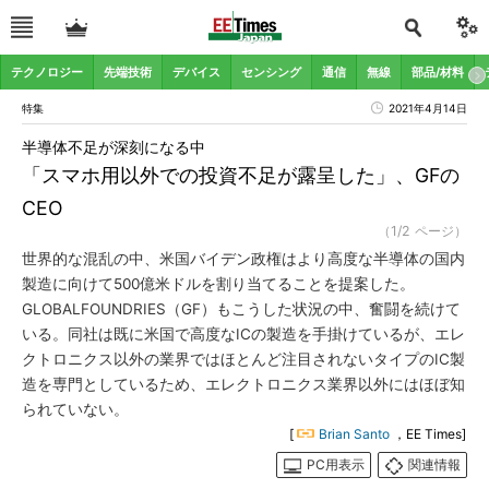
テクノロジー
先端技術
デバイス
センシング
通信
無線
部品/材料
特集
2021年4月14日
半導体不足が深刻になる中
「スマホ用以外での投資不足が露呈した」、GFの
CEO
（1/2 ページ）
世界的な混乱の中、米国バイデン政権はより高度な半導体の国内
製造に向けて500億米ドルを割り当てることを提案した。
GLOBALFOUNDRIES（GF）もこうした状況の中、奮闘を続けて
いる。同社は既に米国で高度なICの製造を手掛けているが、エレ
クトロニクス以外の業界ではほとんど注目されないタイプのIC製
造を専門としているため、エレクトロニクス業界以外にはほぼ知
られていない。
[
Brian Santo
，EE Times]
PC用表示
関連情報