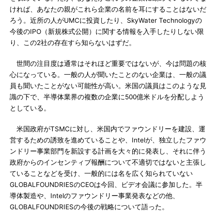
ければ、あなたの親がこれら企業の名前を耳にすることはないだ
ろう。近所の人がUMCに投資したり、SkyWater Technologyの
今後のIPO（新規株式公開）に関する情報を入手したりしない限
り、この2社の存在すら知らないはずだ。
世間の注目度は通常はそれほど重要ではないが、今は問題の核
心になっている。一般の人が聞いたことのない企業は、一般の議
員も聞いたことがない可能性が高い。米国の議員はこのような見
識の下で、半導体業界の複数の企業に500億米ドルを分配しよう
としている。
米国政府がTSMCに対し、米国内でファウンドリーを建設、運
営するための誘致を進めていることや、Intelが、独立したファウ
ンドリー事業部門を新設する計画を大々的に発表し、それに伴う
政府からのインセンティブ報酬について不適切ではないと主張し
ていることなどを受け、一般的には名を広く知られていない
GLOBALFOUNDRIESのCEOは今回、ビデオ会議に参加した。半
導体製造や、Intelのファウンドリー事業発表などの他、
GLOBALFOUNDRIESの今後の戦略について語った。