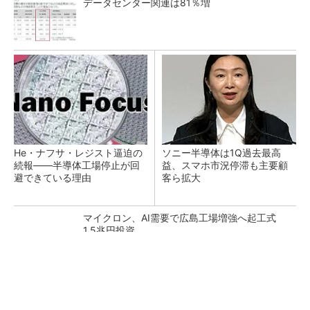
データセンター関連は81％増
He・ナフサ・レジスト逼迫の
ソニー半導体は1Q過去最高
続報――半導体工場停止が回
益、スマホ市況停滞も主要顧
避できている理由
客ら拡大
マイクロン、AI需要で広島工場増強へ起工式
1.5兆円投資
27年メモリ市場 DRAMは逼迫継続、NANDは
供給緩和へ