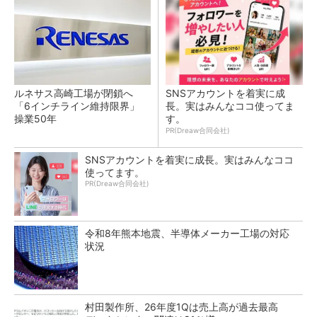
ルネサス高崎工場が閉鎖へ
SNSアカウントを着実に成
「6インチライン維持限界」
長。実はみんなココ使ってま
操業50年
す。
PR(Dreaw合同会社)
SNSアカウントを着実に成長。実はみんなココ
使ってます。
PR(Dreaw合同会社)
令和8年熊本地震、半導体メーカー工場の対応
状況
村田製作所、26年度1Qは売上高が過去最高