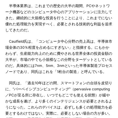
半導体業界は、これまでの歴史の大半の期間、PCやネットワ
ーク機器などのコンピュータ中心のアプリケーションに注力して
きた。継続的に大規模な投資を行うことにより、これまでにない
優れた処理能力を実現すべく、必要とされる技術的な利益を追求
してきたのだ。
Caulfield氏は、「コンピュータ中心分野の売上高は、半導体市
場全体の30％程度を占めるにすぎない」と指摘する。にもかか
わらず、生産能力向上のために費やされる世界全体の投資金額の
大半が、市場の中でも小規模なこの分野をターゲットとしている
のだ。具体的には7nm、5nm、3nmといった半導体製造プロセス
ノードであり、同氏はこれを「1桁台の製造」と呼んでいる。
同氏は、「過去10年ほどの間、スマートフォンの台頭を皮切り
に、“パーベイシブコンピューティング”（pervasive computing
／PCが至る所に存在し、いつでもどこでも使える状態）が緩や
かな成長を遂げ、より多くのインテリジェンスが必要とされるよ
うになった。これらのデバイスは、必ずしも多くの処理能力を必
要とするわけではない。実際に、必要としない場合の方が多い。