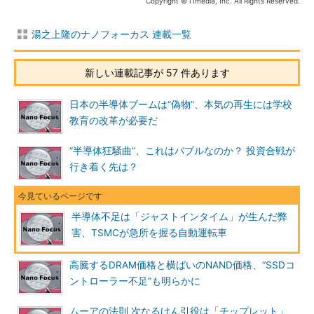
Copyright © ITmedia, Inc. All Rights Reserved.
湯之上隆のナノフォーカス 連載一覧
新しい連載記事が 57 件あります
日本の半導体ブームは“偽物”、本気の再生には学校
教育の改革が必要だ
“半導体狂騒曲”、これはバブルなのか？ 投資合戦が
行き着く先は？
半導体不足は「ジャストインタイム」が生んだ弊
害、TSMCが急所を握る自動運転車
高騰するDRAM価格と横ばいのNAND価格、“SSDコ
ントローラー不足”も明らかに
ムーアの法則 次なるけん引役は「チップレット」