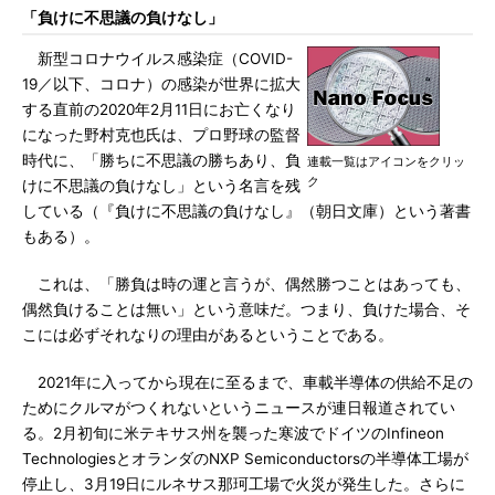
「負けに不思議の負けなし」
新型コロナウイルス感染症（COVID-
19／以下、コロナ）の感染が世界に拡大
する直前の2020年2月11日にお亡くなり
になった野村克也氏は、プロ野球の監督
時代に、「勝ちに不思議の勝ちあり、負
連載一覧はアイコンをクリッ
ク
けに不思議の負けなし」という名言を残
している（『負けに不思議の負けなし』（朝日文庫）という著書
もある）。
これは、「勝負は時の運と言うが、偶然勝つことはあっても、
偶然負けることは無い」という意味だ。つまり、負けた場合、そ
こには必ずそれなりの理由があるということである。
2021年に入ってから現在に至るまで、車載半導体の供給不足の
ためにクルマがつくれないというニュースが連日報道されてい
る。2月初旬に米テキサス州を襲った寒波でドイツのInfineon
TechnologiesとオランダのNXP Semiconductorsの半導体工場が
停止し、3月19日にルネサス那珂工場で火災が発生した。さらに