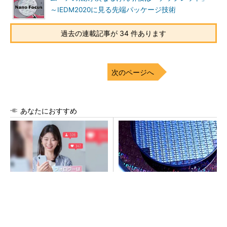
～IEDM2020に見る先端パッケージ技術
過去の連載記事が 34 件あります
次のページへ
あなたにおすすめ
SNSアカウントを着実に成
令和8年熊本地震、半導体メー
長。実はみんなココ使ってま
カー工場の対応状況
す。
PR(Dreaw合同会社)