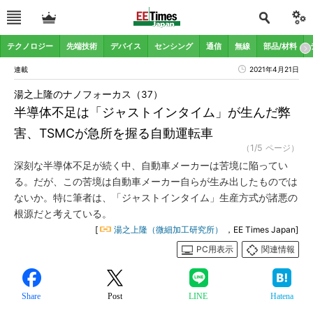
テクノロジー
先端技術
デバイス
センシング
通信
無線
部品/材料
連載
2021年4月21日
湯之上隆のナノフォーカス（37）
半導体不足は「ジャストインタイム」が生んだ弊
害、TSMCが急所を握る自動運転車
（1/5 ページ）
深刻な半導体不足が続く中、自動車メーカーは苦境に陥ってい
る。だが、この苦境は自動車メーカー自らが生み出したものでは
ないか。特に筆者は、「ジャストインタイム」生産方式が諸悪の
根源だと考えている。
[
湯之上隆（微細加工研究所）
，EE Times Japan]
PC用表示
関連情報
Share
Post
LINE
Hatena