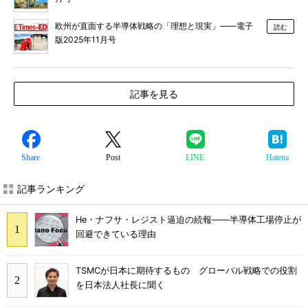
欧州が直面する半導体戦略の「理想と現実」――電子
読む
版2025年11月号
記事を見る
Share
Post
LINE
Hatena
記事ランキング
He・ナフサ・レジスト逼迫の続報――半導体工場停止が
回避できている理由
TSMCが日本に期待するもの グローバル戦略での役割
を日本法人社長に聞く