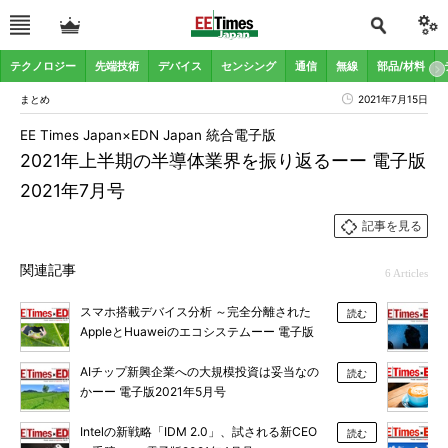
テクノロジー
先端技術
デバイス
センシング
通信
無線
部品/材料
まとめ
2021年7月15日
EE Times Japan×EDN Japan 統合電子版
2021年上半期の半導体業界を振り返るーー 電子版
2021年7月号
記事を見る
関連記事
6 Articles
スマホ搭載デバイス分析 ～完全分離された
読む
AppleとHuaweiのエコシステムーー 電子版
2021年6月号
AIチップ新興企業への大規模投資は妥当なの
読む
かーー 電子版2021年5月号
Intelの新戦略「IDM 2.0」、試される新CEO
読む