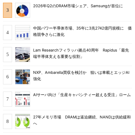
2026年Q2のDRAM市場シェア、Samsungが首位に
中国パワー半導体市場、35年に3兆2742億円規模に 価
格競争さらに激化
Lam Researchフィラッハ拠点40周年 Rapidus「最先
端半導体支える重要な役割」
NXP、Ambarella買収を検討か 狙いは車載とエッジAI
強化
AIサーバ向け「生産キャパシティー超える受注」ローム
27年メモリ市場 DRAMは逼迫継続、NANDは供給緩和
へ