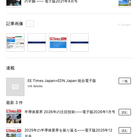
の手腕 ―― 電子版2021年4月号
記事画像
＋
4 Images
1
2
3
4
連載
EE Times Japan×EDN Japan 統合電子版
一覧
116 Articles
最新 3 件
半導体業界 2026年の注目技術――電子版2026年1月号
読む
2025年の半導体業界を振り返る――電子版2025年12
読む
月号