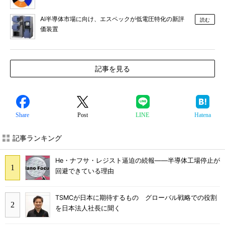
AI半導体市場に向け、エスペックが低電圧特化の新評
読む
価装置
記事を見る
Share
Post
LINE
Hatena
記事ランキング
He・ナフサ・レジスト逼迫の続報――半導体工場停止が
回避できている理由
TSMCが日本に期待するもの グローバル戦略での役割
を日本法人社長に聞く