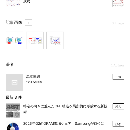
成功
記事画像
＋
3 Images
1
2
3
著者
1 Authors
馬本隆綱
一覧
4648 Articles
最新 3 件
特定の向きに並んだCNT構造を局所的に形成する新技
読む
術
2026年Q2のDRAM市場シェア、Samsungが首位に
読む