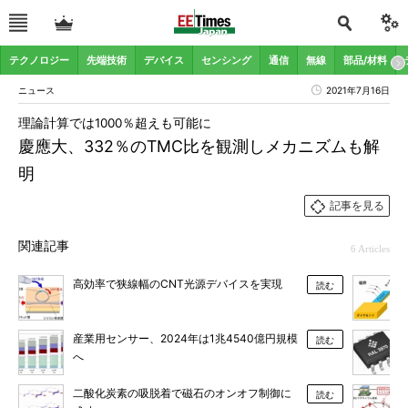
テクノロジー
先端技術
デバイス
センシング
通信
無線
部品/材料
ニュース
2021年7月16日
理論計算では1000％超えも可能に
慶應大、332％のTMC比を観測しメカニズムも解
明
記事を見る
関連記事
6 Articles
高効率で狭線幅のCNT光源デバイスを実現
読む
産業用センサー、2024年は1兆4540億円規模
読む
へ
二酸化炭素の吸脱着で磁石のオンオフ制御に
読む