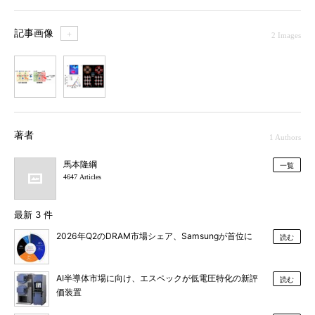
記事画像
＋
2 Images
1
2
著者
1 Authors
馬本隆綱
一覧
4647 Articles
最新 3 件
2026年Q2のDRAM市場シェア、Samsungが首位に
読む
AI半導体市場に向け、エスペックが低電圧特化の新評
読む
価装置