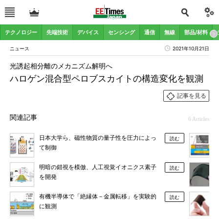
テクノロジー
先端技術
デバイス
センシング
通信
無線
部品/材料
ニュース
2021年10月21日
光誘起相分離のメカニズム解明へ
ハロゲン混合型ペロブスカイトの構造変化を観測
記事を見る
関連記事
6 Articles
日本大学ら、磁性物質の量子性を圧力によっ
読む
て制御
明暗の錯視を模倣、人工視覚イオニクス素子
読む
を開発
有機半導体で「絶縁体－金属転移」を実験的
読む
に観測