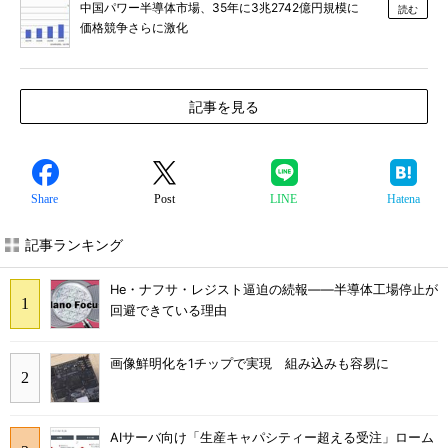
中国パワー半導体市場、35年に3兆2742億円規模に
読む
価格競争さらに激化
記事を見る
Share
Post
LINE
Hatena
記事ランキング
He・ナフサ・レジスト逼迫の続報――半導体工場停止が
回避できている理由
画像鮮明化を1チップで実現 組み込みも容易に
AIサーバ向け「生産キャパシティー超える受注」ローム