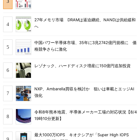
27年メモリ市場 DRAMは逼迫継続、NANDは供給緩和
へ
中国パワー半導体市場、35年に3兆2742億円規模に 価
格競争さらに激化
レゾナック、ハードディスク増産に150億円追加投資
NXP、Ambarella買収を検討か 狙いは車載とエッジAI
強化
令和8年熊本地震、半導体メーカー工場の対応状況【8/4
19時10分更新】
最大1000万IOPS キオクシアが「Super High IOPS