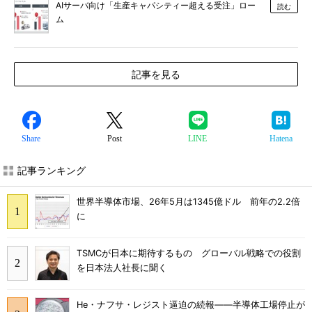
AIサーバ向け「生産キャパシティー超える受注」ロー
読む
ム
記事を見る
Share
Post
LINE
Hatena
記事ランキング
世界半導体市場、26年5月は1345億ドル 前年の2.2倍
に
TSMCが日本に期待するもの グローバル戦略での役割
を日本法人社長に聞く
He・ナフサ・レジスト逼迫の続報――半導体工場停止が