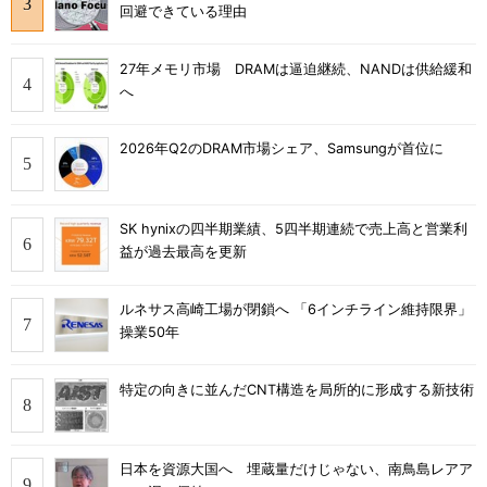
回避できている理由
27年メモリ市場 DRAMは逼迫継続、NANDは供給緩和
へ
2026年Q2のDRAM市場シェア、Samsungが首位に
SK hynixの四半期業績、5四半期連続で売上高と営業利
益が過去最高を更新
ルネサス高崎工場が閉鎖へ 「6インチライン維持限界」
操業50年
特定の向きに並んだCNT構造を局所的に形成する新技術
日本を資源大国へ 埋蔵量だけじゃない、南鳥島レアア