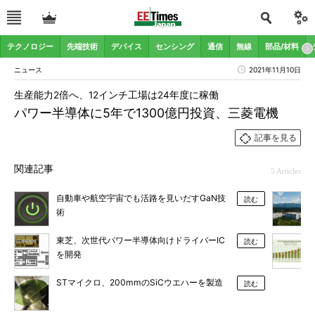
テクノロジー
先端技術
デバイス
センシング
通信
無線
部品/材料
ニュース
2021年11月10日
生産能力2倍へ、12インチ工場は24年度に稼働
パワー半導体に5年で1300億円投資、三菱電機
記事を見る
関連記事
5 Articles
自動車や航空宇宙でも活路を見いだすGaN技
読む
術
東芝、次世代パワー半導体向けドライバーIC
読む
を開発
STマイクロ、200mmのSiCウエハーを製造
読む