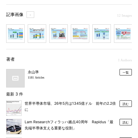
記事画像
＋
12 Images
1
2
3
4
5
6
7
著者
1 Authors
永山準
一覧
1181 Articles
最新 3 件
世界半導体市場、26年5月は1345億ドル 前年の2.2倍
読む
に
Lam Researchフィラッハ拠点40周年 Rapidus「最
読む
先端半導体支える重要な役割」