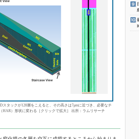
NDスタックが128層をこえると、その高さは7μmに近づき、必要なチ
（HAR）形状に変わる［クリックで拡大］ 出所：ラムリサーチ
膜と窒化膜の各層を交互に成膜するところから始まりま