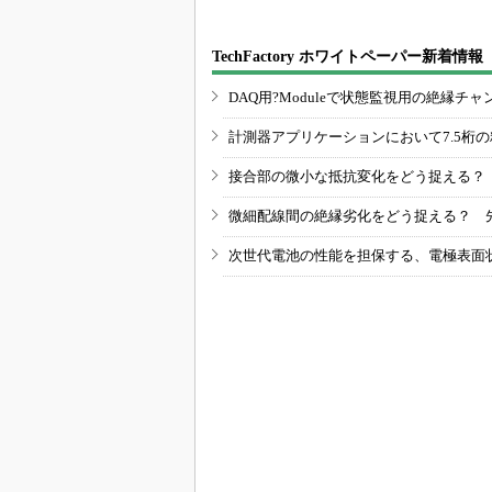
あなたにおすすめ
He・ナフサ・レジス
村田製作所、26年度1
ト逼迫の続報――半導
Qは売上高が過去最
体工場停止が回避でき
高 データセンター関
ている理由
連は81％増
Lam Researchフィラッ
三菱電機、第5世代SiC
ハ拠点40周年 Rapidu
MOSFETの核 オン抵
s「最先端半導体支
抗25％減の独自構造
え...