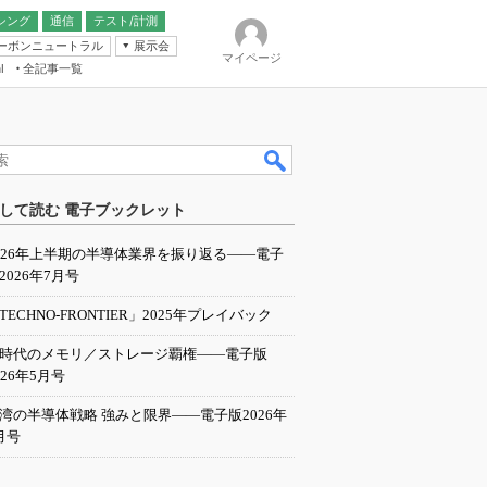
シング
通信
テスト/計測
ーボンニュートラル
展示会
マイページ
全記事一覧
l
ンピューティング
して読む 電子ブックレット
IER
026年上半期の半導体業界を振り返る――電子
2026年7月号
TECHNO-FRONTIER」2025年プレイバック
I時代のメモリ／ストレージ覇権――電子版
026年5月号
湾の半導体戦略 強みと限界――電子版2026年
月号