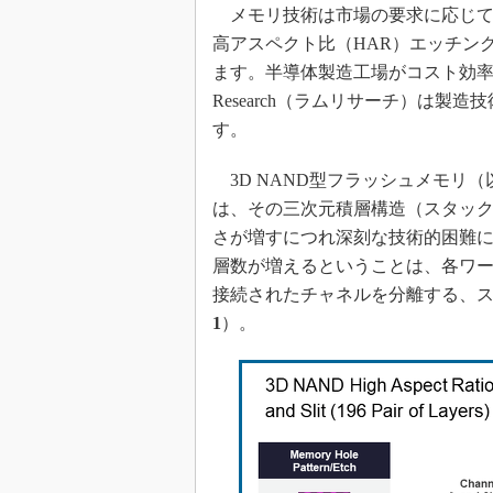
光伝送技
メモリ技術は市場の要求に応じて
高アスペクト比（HAR）エッチン
“異端児
改革、執
ます。半導体製造工場がコスト効率
イノベー
Research（ラムリサーチ）は製
JASA発
す。
IHSア
3D NAND型フラッシュメモリ（
「英語に
は、その三次元積層構造（スタッ
ための新
さが増すにつれ深刻な技術的困難
層数が増えるということは、各ワ
接続されたチャネルを分離する、
1
）。