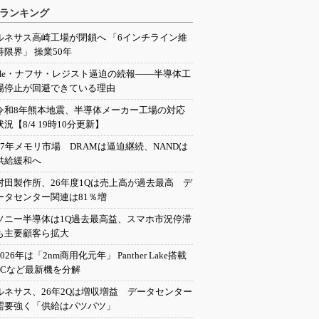
ランキング
ルネサス高崎工場が閉鎖へ 「6インチライン維
持限界」 操業50年
He・ナフサ・レジスト逼迫の続報――半導体工
場停止が回避できている理由
令和8年熊本地震、半導体メーカー工場の対応
状況【8/4 19時10分更新】
27年メモリ市場 DRAMは逼迫継続、NANDは
供給緩和へ
村田製作所、26年度1Qは売上高が過去最高 デ
ータセンター関連は81％増
ソニー半導体は1Q過去最高益、スマホ市況停滞
も主要顧客ら拡大
2026年は「2nm商用化元年」 Panther Lake搭載
PCなど最新機を分解
ルネサス、26年2Qは増収増益 データセンター
需要強く「供給はパツパツ」