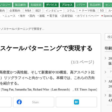
ノロジー
製品解剖
先端技術
デバイス
プロセス
パワー
部品材料
セン
動向
企業動向
統計
インタビュー
コラム
テーマ特集
カ
M&A
5G
ギー
ナログ
無線
集
ニュース
海外
国内
連載
電子版
読者登録
ホワイトペーパー
Specia
フィジカルAI
IoT・エッジコ
モリ
EXPO
Microchip情報
ストレージ通信
EE Times Japan×EDN Japan統合電
エッジAI
子版
I
SEMICON Japan
ナノスケールパターニングで実現す...
デバイス通信
パワーエレクトロニクス
電子ブックレット
イコン
CEATEC
のナノフォーカス
半導体後工程
GA
EdgeTech＋
業界スコープ
ノスケールパターニングで実現する
読者調査（EE Times Research）
印刷
TECHNO-FRONT
のエレ・組み込みプレイバ
カーボンニュートラル
2
人とくるま展
（1/3 ページ）
版
IoT
直前エンジニアの社会人大
電源設計（EDN Japan）
高密度かつ高性能、そして新素材や3D構造、高アスペクト比
「
数字」で回してみよう
外線）リソグラフィへと向かっている。本稿では、これらの方向
エレクトロニクス入門（EDN
A
Japan）
内容を紹介する。
ード ～Behind the
2
rd
[
Yang Pan, Samantha Tan, Richard Wise（Lam Research）
，
EE Times Japan
]
年で起こったこと、次の10年
台
こと
4
Share
で探るアジアの新トレンド