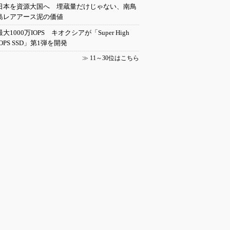
日本を資源大国へ 埋蔵量だけじゃない、南鳥
島レアアース泥の価値
最大1000万IOPS キオクシアが「Super High
IOPS SSD」第1弾を開発
≫
11～30位はこちら