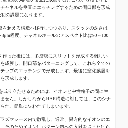
、チャネルを垂直にエッチングするための開口部を形成
最初の課題になります。
層を超える構造へ移行しつつあり、スタックの深さは
3μm程度、チャネルホールのアスペクト比は90～100
を作った後には、多層膜にスリットを形成する難しい
層を成膜し、開口部をパターニングして、これら全ての
ステップのエッチングで形成します。最後に窒化膜層を
線を形成します。
を成り立たせるためには、イオンと中性粒子の間に生
ません。しかしながらHAR構造に対しては、このシナ
げられ、簡単に失われてしまいます。
ラズマシース内で散乱し、通常、異方的なイオンのエ
す。そのためイオンはパターン内への入射をさまたげら