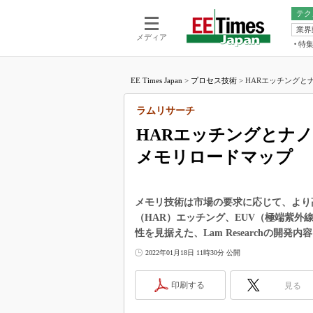
テク
業界
電池／エネル
ア
メディア
特
メ
福田昭の
LS
EE Times Japan
>
プロセス技術
>
HARエッチングと
福田昭の
マ
湯之上隆
ラムリサーチ
FP
大山聡の
HARエッチングとナ
大原雄介
メモリロードマップ
ック
リタイア
学漂流記
メモリ技術は市場の要求に応じて、より
世界を「
（HAR）エッチング、EUV（極端紫
性を見据えた、Lam Researchの開発
踊るバズワ
Buzzwo
2022年01月18日 11時30分 公開
この10
で起こる
印刷する
見る
製品分解