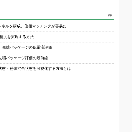
メモリ市場が大爆発
27年メモリ市場 DR
マイルが超たまるビジ
「5年の壁」を乗り越
AMは逼迫継続、NAN
ネスカード！初年度年
えられるか
Dは供給緩和へ
会費無料で還元率最大
1.125%
PR(クレディセゾン)
Wi-Fiの2.4GHz帯電波
マイルが超たまるビジ
で発電、東北大学らが
ネスカード！初年度年
開発
会費無料で還元率最大
1.125%
PR(クレディセゾン)
Recommended by