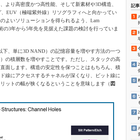
術を知る
、より高密度かつ高性能、そして新素材や3D構造、
記事
グ、EUV（極端紫外線）リソグラフィへと向かってい
エンジニア”が仕掛けた社内
念の180日
のよいソリューションを得られるよう、Lam
ションは日本を救うのか
造技術の3年から5年先を見据えた課題の検討を行っていま
IoT通信
ナリスト「未来展望」
以下、単に3D NAND）の記憶容量を増やす方法の一つ
愛されないエンジニア」の
ク）の積層数を増やすことです。ただし、スタックの高
行動論
に直面します。構造の安定性を保つことはもちろん、積
ード線にアクセスするチャネルが深くなり、ビット線に
スリットの幅が狭くなるということを意味します（
図